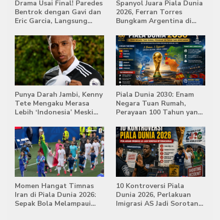
Drama Usai Final! Paredes
Spanyol Juara Piala Dunia
Bentrok dengan Gavi dan
2026, Ferran Torres
Eric Garcia, Langsung
Bungkam Argentina di
Diusir Wasit
Babak Extra Time
Punya Darah Jambi, Kenny
Piala Dunia 2030: Enam
Tete Mengaku Merasa
Negara Tuan Rumah,
Lebih ‘Indonesia’ Meski
Perayaan 100 Tahun yang
Lahir di Belanda
Bersejarah
Momen Hangat Timnas
10 Kontroversi Piala
Iran di Piala Dunia 2026:
Dunia 2026, Perlakuan
Sepak Bola Melampaui
Imigrasi AS Jadi Sorotan
Batas Politik
Internasional