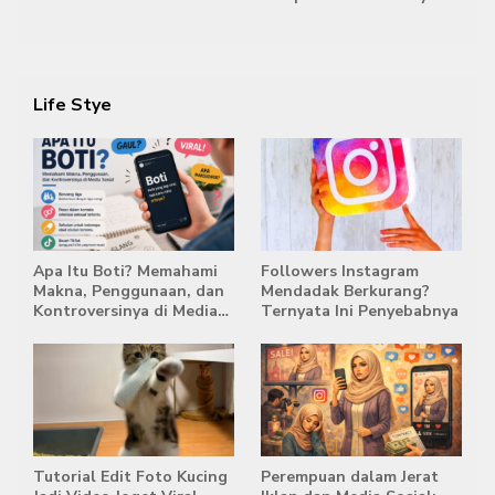
Semestinya Biayai MBG
di Posisi Teratas Capres
2029
Life Stye
Apa Itu Boti? Memahami
Followers Instagram
Makna, Penggunaan, dan
Mendadak Berkurang?
Kontroversinya di Media
Ternyata Ini Penyebabnya
Sosial
Tutorial Edit Foto Kucing
Perempuan dalam Jerat