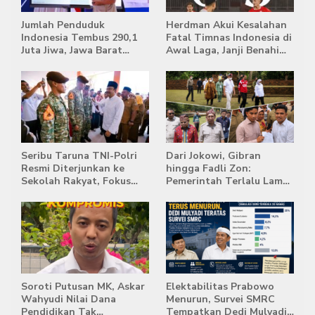
Jumlah Penduduk
Herdman Akui Kesalahan
Indonesia Tembus 290,1
Fatal Timnas Indonesia di
Juta Jiwa, Jawa Barat
Awal Laga, Janji Benahi
Masih Jadi Provinsi
Transisi Jelang Hadapi
Terpadat
Singapura
Seribu Taruna TNI-Polri
Dari Jokowi, Gibran
Resmi Diterjunkan ke
hingga Fadli Zon:
Sekolah Rakyat, Fokus
Pemerintah Terlalu Lama
Bentuk Karakter dan
Memberi Tanggapan,
Kemandirian Siswa
Stockpile Batu Bara Masih
Mengepung Candi Muaro
Jambi
Soroti Putusan MK, Askar
Elektabilitas Prabowo
Wahyudi Nilai Dana
Menurun, Survei SMRC
Pendidikan Tak
Tempatkan Dedi Mulyadi