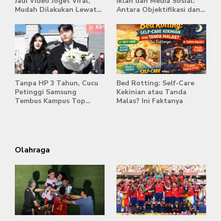
Jadi Video Joget Viral,
Iklan dan Media Sosial:
Mudah Dilakukan Lewat
Antara Objektifikasi dan
HP
Komodifikasi
Tanpa HP 3 Tahun, Cucu
Bed Rotting: Self-Care
Petinggi Samsung
Kekinian atau Tanda
Tembus Kampus Top
Malas? Ini Faktanya
Korea
Olahraga