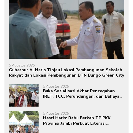
5 Agustus 2026
Gubernur Al Haris Tinjau Lokasi Pembangunan Sekolah
Rakyat dan Lokasi Pembangunan BTN Bungo Green City
5 Agustus 2026
Buka Sosialisasi Akbar Pencegahan
IRET, TCC, Perundungan, dan Bahaya
Narkoba di Bungo, Gubernur Al Haris:
“Kalau anak-anakku bisa jaga diri, 60%
masa depan sudah ada di tangan”
5 Agustus 2026
Hesti Haris: Rabu Berkah TP PKK
Provinsi Jambi Perkuat Literasi
Keuangan dan Budaya Kelola Sampah