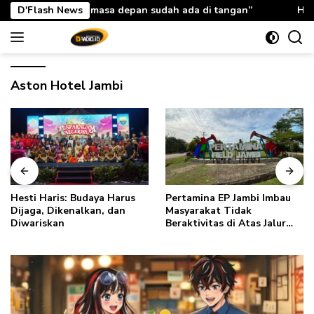
Langsung
masa depan sudah ada di tangan”
D'Flash News
Hesti Haris: Rabu Berk
ke
konten
Aston Hotel Jambi
Hesti Haris: Budaya Harus
Pertamina EP Jambi Imbau
Dijaga, Dikenalkan, dan
Masyarakat Tidak
Diwariskan
Beraktivitas di Atas Jalur
Pipa Migas Demi
Keselamatan Bersama