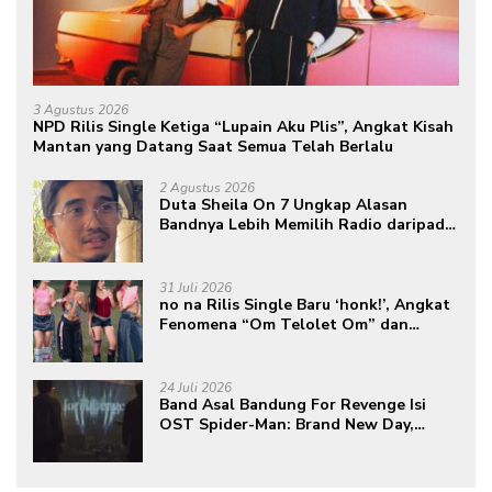
3 Agustus 2026
NPD Rilis Single Ketiga “Lupain Aku Plis”, Angkat Kisah
Mantan yang Datang Saat Semua Telah Berlalu
2 Agustus 2026
Duta Sheila On 7 Ungkap Alasan
Bandnya Lebih Memilih Radio daripada
Podcast
31 Juli 2026
no na Rilis Single Baru ‘honk!’, Angkat
Fenomena “Om Telolet Om” dan
Perkuat Identitas Indonesia di Kancah
Global
24 Juli 2026
Band Asal Bandung For Revenge Isi
OST Spider-Man: Brand New Day,
Torehkan Prestasi di Kancah
Internasional