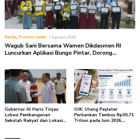
Berita
,
Provinsi Jambi
7 Agustus 2026
Wagub Sani Bersama Wamen Dikdasmen RI
Luncurkan Aplikasi Bungo Pintar, Dorong
Transformasi Digital Pendidikan di Jambi
Gubernur Al Haris Tinjau
OJK: Utang Paylater
Lokasi Pembangunan
Perbankan Tembus Rp30,71
Sekolah Rakyat dan Lokasi
Triliun pada Juni 2026,
Pembangunan BTN Bungo
Pengguna Capai 32,8 Juta
Green City
Rekening