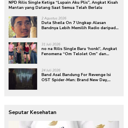
NPD Rilis Single Ketiga “Lupain Aku Plis”, Angkat Kisah
Mantan yang Datang Saat Semua Telah Berlalu
2 Agustus 2026
Duta Sheila On 7 Ungkap Alasan
Bandnya Lebih Memilih Radio daripada
Podcast
31 Juli 2026
no na Rilis Single Baru ‘honk!’, Angkat
Fenomena “Om Telolet Om” dan
Perkuat Identitas Indonesia di Kancah
Global
24 Juli 2026
Band Asal Bandung For Revenge Isi
OST Spider-Man: Brand New Day,
Torehkan Prestasi di Kancah
Internasional
Seputar Kesehatan