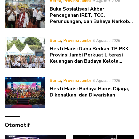
Berita
,
Provinsi Jambi
5 Agustus 2026
Buka Sosialisasi Akbar
Pencegahan IRET, TCC,
Perundungan, dan Bahaya Narkoba
di Bungo, Gubernur Al Haris: “Kalau
anak-anakku bisa jaga diri, 60%
masa depan sudah ada di tangan”
Berita
,
Provinsi Jambi
5 Agustus 2026
Hesti Haris: Rabu Berkah TP PKK
Provinsi Jambi Perkuat Literasi
Keuangan dan Budaya Kelola
Sampah dari Rumah
Berita
,
Provinsi Jambi
5 Agustus 2026
Hesti Haris: Budaya Harus Dijaga,
Dikenalkan, dan Diwariskan
Otomotif