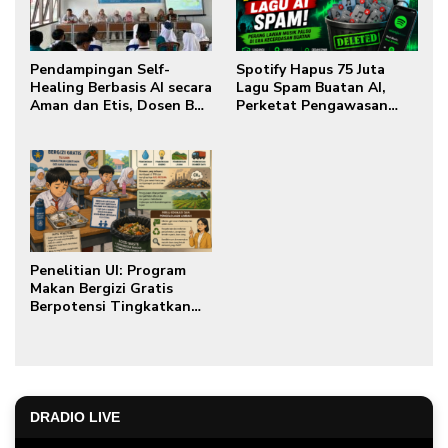
Pendampingan Self-
Spotify Hapus 75 Juta
Healing Berbasis AI secara
Lagu Spam Buatan AI,
Aman dan Etis, Dosen BK
Perketat Pengawasan
Universitas Jambi Bekali
Musik Digital
Siswa SMPN 30 Muaro
Jambi Literasi Digital dan
Kesehatan Mental
Penelitian UI: Program
Makan Bergizi Gratis
Berpotensi Tingkatkan
Food Waste
DRADIO LIVE