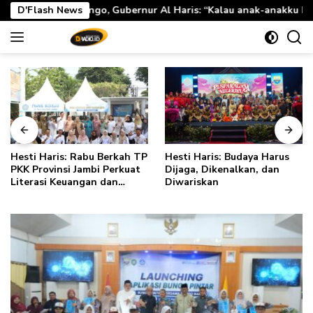
Langsung
bernur Al Haris: “Kalau anak-anakku bisa jaga diri, 60% masa de
D'Flash News
ke
konten
Hesti Haris: Rabu Berkah TP
Hesti Haris: Budaya Harus
PKK Provinsi Jambi Perkuat
Dijaga, Dikenalkan, dan
Literasi Keuangan dan
Diwariskan
Budaya Kelola Sampah dari
Rumah