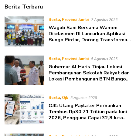
D
Berita Terbaru
RADIO.ID
Berita
,
Provinsi Jambi
7 Agustus 2026
Wagub Sani Bersama Wamen
Dikdasmen RI Luncurkan Aplikasi
Bungo Pintar, Dorong Transformasi
Digital Pendidikan di Jambi
Berita
,
Provinsi Jambi
5 Agustus 2026
Gubernur Al Haris Tinjau Lokasi
Pembangunan Sekolah Rakyat dan
Lokasi Pembangunan BTN Bungo
Green City
Berita
,
Ojk
5 Agustus 2026
OJK: Utang Paylater Perbankan
Tembus Rp30,71 Triliun pada Juni
2026, Pengguna Capai 32,8 Juta
Rekening