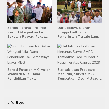
Terpadat
Singapura
Seribu Taruna TNI-Polri
Dari Jokowi, Gibran
Resmi Diterjunkan ke
hingga Fadli Zon:
Sekolah Rakyat, Fokus
Pemerintah Terlalu Lama
Bentuk Karakter dan
Memberi Tanggapan,
Kemandirian Siswa
Stockpile Batu Bara Masih
Mengepung Candi Muaro
Jambi
Soroti Putusan MK, Askar
Elektabilitas Prabowo
Wahyudi Nilai Dana
Menurun, Survei SMRC
Pendidikan Tak
Tempatkan Dedi Mulyadi
Semestinya Biayai MBG
di Posisi Teratas Capres
2029
Life Stye