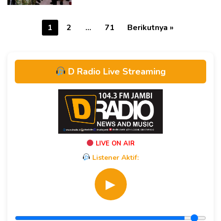
Kemandirian Siswa
Paginasi
1
2
…
71
Berikutnya »
pos
D Radio Live Streaming
LIVE ON AIR
Listener Aktif:
▶