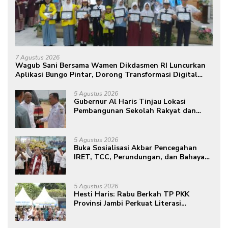
7 Agustus 2026
Wagub Sani Bersama Wamen Dikdasmen RI Luncurkan
Aplikasi Bungo Pintar, Dorong Transformasi Digital
Pendidikan di Jambi
5 Agustus 2026
Gubernur Al Haris Tinjau Lokasi
Pembangunan Sekolah Rakyat dan
Lokasi Pembangunan BTN Bungo
Green City
5 Agustus 2026
Buka Sosialisasi Akbar Pencegahan
IRET, TCC, Perundungan, dan Bahaya
Narkoba di Bungo, Gubernur Al Haris:
“Kalau anak-anakku bisa jaga diri, 60%
masa depan sudah ada di tangan”
5 Agustus 2026
Hesti Haris: Rabu Berkah TP PKK
Provinsi Jambi Perkuat Literasi
Keuangan dan Budaya Kelola Sampah
dari Rumah