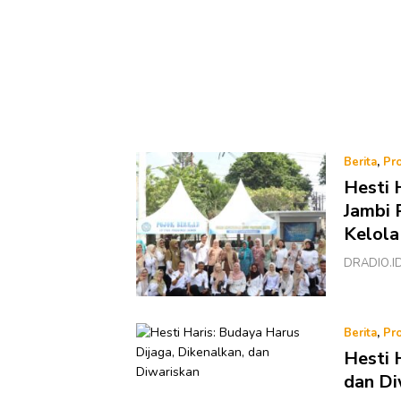
Berita
,
Pro
Hesti 
Jambi 
Kelola
DRADIO.ID 
Berita
,
Pro
Hesti 
dan Di