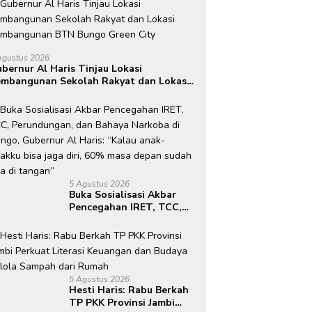
Agustus 2026
bernur Al Haris Tinjau Lokasi
mbangunan Sekolah Rakyat dan Lokasi
embangunan BTN Bungo Green City
5 Agustus 2026
Buka Sosialisasi Akbar
Pencegahan IRET, TCC,
Perundungan, dan Bahaya
Narkoba di Bungo,
Gubernur Al Haris: “Kalau
anak-anakku bisa jaga
diri, 60% masa depan
5 Agustus 2026
sudah ada di tangan”
Hesti Haris: Rabu Berkah
TP PKK Provinsi Jambi