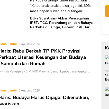
Buka Sosialisasi Akbar Pencegahan
IRET, TCC, Perundungan, dan Bahaya
Narkoba di Bungo, Gubernur Al Haris:
“Kalau anak-anakku bisa jaga diri,
60% masa depan sudah ada di
tangan”
vinsi Jambi
5 Agustus 2026
K
Haris: Rabu Berkah TP PKK Provinsi
Perkuat Literasi Keuangan dan Budaya
 Sampah dari Rumah
24
– Tim Penggerak (TP) PKK Provinsi Jambi kembali menggelar…
SP
Bu
Ja
vinsi Jambi
5 Agustus 2026
Haris: Budaya Harus Dijaga, Dikenalkan,
wariskan