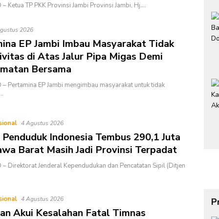
– Ketua TP PKK Provinsi Jambi Provinsi Jambi, Hj….
gustus 2026
ina EP Jambi Imbau Masyarakat Tidak
ivitas di Atas Jalur Pipa Migas Demi
amatan Bersama
– Pertamina EP Jambi mengimbau masyarakat untuk tidak
…
sional
4 Agustus 2026
 Penduduk Indonesia Tembus 290,1 Juta
Jawa Barat Masih Jadi Provinsi Terpadat
– Direktorat Jenderal Kependudukan dan Pencatatan Sipil (Ditjen
sional
4 Agustus 2026
P
n Akui Kesalahan Fatal Timnas