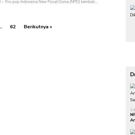
– Trio pop Indonesia New Pusat Dunia (NPD) kembali…
…
62
Berikutnya »
D
3 
NP
An
Se