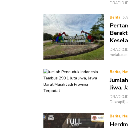
DRADIO.ID 
Berita
5 A
Pertam
Berakt
Kesel
DRADIO.ID 
melakukan
Berita
,
Na
Jumlah
Jiwa, 
DRADIO.ID 
Dukcapil)…
Berita
,
Na
Herdma