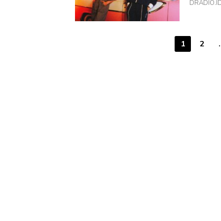
DRADIO.ID 
Paginasi
1
2
pos