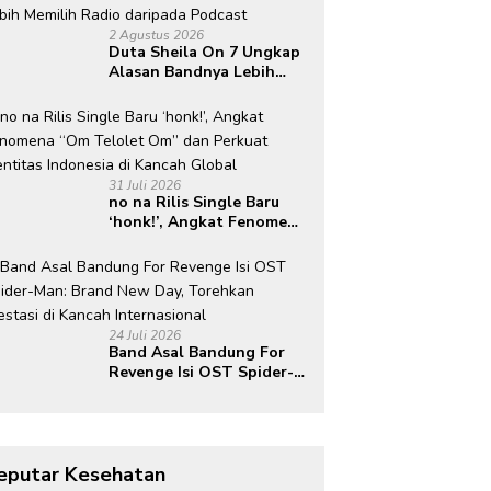
2 Agustus 2026
Duta Sheila On 7 Ungkap
Alasan Bandnya Lebih
Memilih Radio daripada
Podcast
31 Juli 2026
no na Rilis Single Baru
‘honk!’, Angkat Fenomena
“Om Telolet Om” dan
Perkuat Identitas
Indonesia di Kancah
Global
24 Juli 2026
Band Asal Bandung For
Revenge Isi OST Spider-
Man: Brand New Day,
Torehkan Prestasi di
Kancah Internasional
eputar Kesehatan