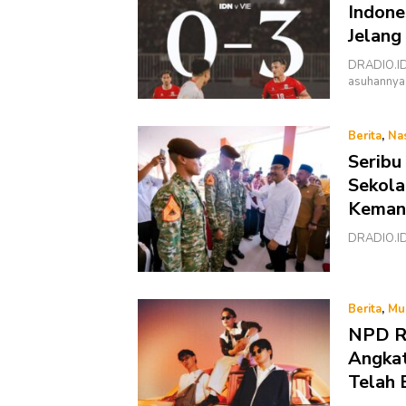
Indones
Jelang
DRADIO.ID 
asuhanny
Berita
,
Na
Seribu
Sekola
Kemand
DRADIO.ID 
Berita
,
Mu
NPD Ri
Angkat
Telah 