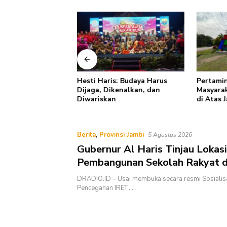
: Rabu Berkah TP
Hesti Haris: Budaya Harus
Pertamin
i Jambi Perkuat
Dijaga, Dikenalkan, dan
Masyarak
uangan dan Budaya
Diwariskan
di Atas 
pah dari Rumah
Keselam
Berita
,
Provinsi Jambi
5 Agustus 2026
Gubernur Al Haris Tinjau Lokasi
Pembangunan Sekolah Rakyat d
Pembangunan BTN Bungo Green
DRADIO.ID – Usai membuka secara resmi Sosialis
Pencegahan IRET,…