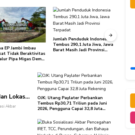
Jumlah Penduduk Indonesia
Tembus 290,1 Juta Jiwa, Jawa
a EP Jambi Imbau
Herd
Barat Masih Jadi Provinsi
at Tidak Beraktivitas
Fatal
Terpadat
Jalur Pipa Migas Demi
Awal 
atan Bersama
Trans
Sing
an Lokasi
OJK: Utang Paylater Perbankan
 City
Tembus Rp30,71 Triliun pada Juni
asi Akbar
2026, Pengguna Capai 32,8 Juta
Rekening