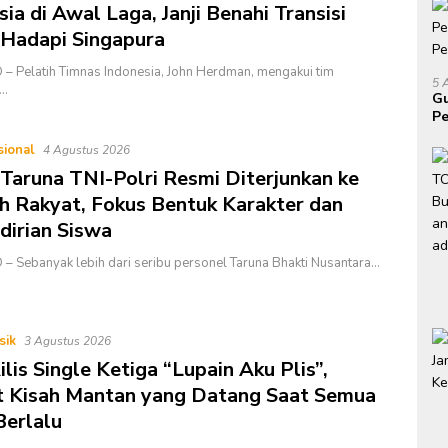
ia di Awal Laga, Janji Benahi Transisi
 Hadapi Singapura
– Pelatih Timnas Indonesia, John Herdman, mengakui tim
5 
a…
Gu
Pe
P
sional
4 Agustus 2026
 Taruna TNI-Polri Resmi Diterjunkan ke
h Rakyat, Fokus Bentuk Karakter dan
irian Siswa
– Sebanyak lebih dari seribu personel Taruna Bhakti Nusantara…
sik
3 Agustus 2026
lis Single Ketiga “Lupain Aku Plis”,
 Kisah Mantan yang Datang Saat Semua
Berlalu