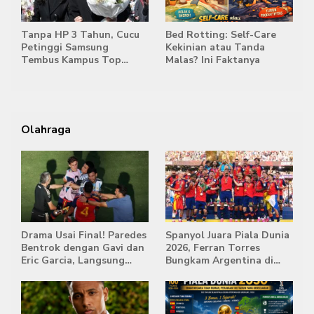
Tanpa HP 3 Tahun, Cucu
Bed Rotting: Self-Care
Petinggi Samsung
Kekinian atau Tanda
Tembus Kampus Top
Malas? Ini Faktanya
Korea
Olahraga
Drama Usai Final! Paredes
Spanyol Juara Piala Dunia
Bentrok dengan Gavi dan
2026, Ferran Torres
Eric Garcia, Langsung
Bungkam Argentina di
Diusir Wasit
Babak Extra Time