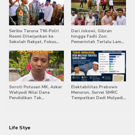
Seribu Taruna TNI-Polri
Dari Jokowi, Gibran
Resmi Diterjunkan ke
hingga Fadli Zon:
Sekolah Rakyat, Fokus
Pemerintah Terlalu Lama
Bentuk Karakter dan
Memberi Tanggapan,
Kemandirian Siswa
Stockpile Batu Bara Masih
Mengepung Candi Muaro
Jambi
Soroti Putusan MK, Askar
Elektabilitas Prabowo
Wahyudi Nilai Dana
Menurun, Survei SMRC
Pendidikan Tak
Tempatkan Dedi Mulyadi
Semestinya Biayai MBG
di Posisi Teratas Capres
2029
Life Stye