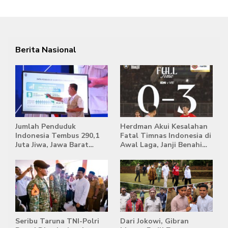
Berita Nasional
Jumlah Penduduk
Herdman Akui Kesalahan
Indonesia Tembus 290,1
Fatal Timnas Indonesia di
Juta Jiwa, Jawa Barat
Awal Laga, Janji Benahi
Masih Jadi Provinsi
Transisi Jelang Hadapi
Terpadat
Singapura
Seribu Taruna TNI-Polri
Dari Jokowi, Gibran