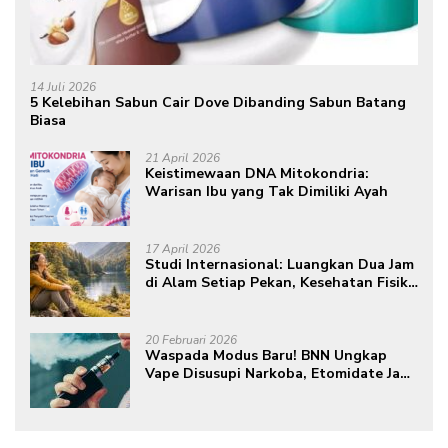
14 Juli 2026
5 Kelebihan Sabun Cair Dove Dibanding Sabun Batang
Biasa
21 April 2026
Keistimewaan DNA Mitokondria:
Warisan Ibu yang Tak Dimiliki Ayah
17 April 2026
Studi Internasional: Luangkan Dua Jam
di Alam Setiap Pekan, Kesehatan Fisik
dan Mental Meningkat
20 Februari 2026
Waspada Modus Baru! BNN Ungkap
Vape Disusupi Narkoba, Etomidate Jadi
Ancaman Tersembunyi