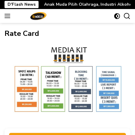
Langsung
Anak Muda Pilih Olahraga, Industri Alkohol Dunia Mulai Terte
D'Flash News
ke
konten
Rate Card