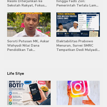
Resmi Diterjunkan ke
hingga Fadli Zon:
Sekolah Rakyat, Fokus
Pemerintah Terlalu Lama
Bentuk Karakter dan
Memberi Tanggapan,
Kemandirian Siswa
Stockpile Batu Bara Masih
Mengepung Candi Muaro
Jambi
Soroti Putusan MK, Askar
Elektabilitas Prabowo
Wahyudi Nilai Dana
Menurun, Survei SMRC
Pendidikan Tak
Tempatkan Dedi Mulyadi
Semestinya Biayai MBG
di Posisi Teratas Capres
2029
Life Stye