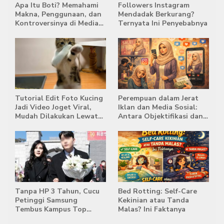
Apa Itu Boti? Memahami
Followers Instagram
Makna, Penggunaan, dan
Mendadak Berkurang?
Kontroversinya di Media
Ternyata Ini Penyebabnya
Sosial
Tutorial Edit Foto Kucing
Perempuan dalam Jerat
Jadi Video Joget Viral,
Iklan dan Media Sosial:
Mudah Dilakukan Lewat
Antara Objektifikasi dan
HP
Komodifikasi
Tanpa HP 3 Tahun, Cucu
Bed Rotting: Self-Care
Petinggi Samsung
Kekinian atau Tanda
Tembus Kampus Top
Malas? Ini Faktanya
Korea