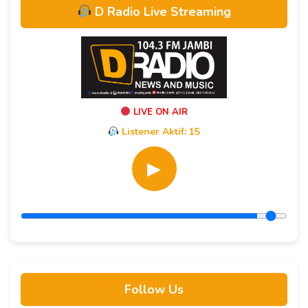
D Radio Live Streaming
LIVE ON AIR
Listener Aktif:
15
▶
Follow Us