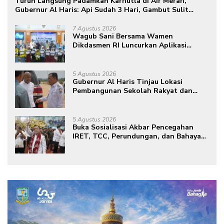
Turun Langsung Padamkan Karhutla di Air Merah,
Gubernur Al Haris: Api Sudah 3 Hari, Gambut Sulit
Dipadamkan
7 Agustus 2026
Wagub Sani Bersama Wamen
Dikdasmen RI Luncurkan Aplikasi
Bungo Pintar, Dorong Transformasi
Digital Pendidikan di Jambi
5 Agustus 2026
Gubernur Al Haris Tinjau Lokasi
Pembangunan Sekolah Rakyat dan
Lokasi Pembangunan BTN Bungo
Green City
5 Agustus 2026
Buka Sosialisasi Akbar Pencegahan
IRET, TCC, Perundungan, dan Bahaya
Narkoba di Bungo, Gubernur Al Haris:
“Kalau anak-anakku bisa jaga diri, 60%
masa depan sudah ada di tangan”