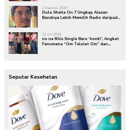
2 Agustus 2026
Duta Sheila On 7 Ungkap Alasan
Bandnya Lebih Memilih Radio daripada
Podcast
31 Juli 2026
no na Rilis Single Baru ‘honk!’, Angkat
Fenomena “Om Telolet Om” dan
Perkuat Identitas Indonesia di Kancah
Global
Seputar Kesehatan