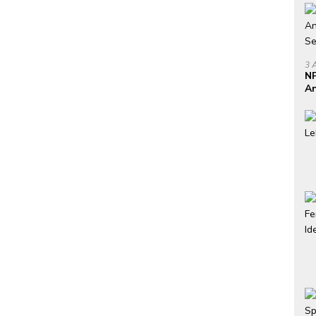
3 
NP
An
Se