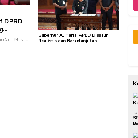
tif DPRD
ng
Gubernur Al Haris: APBD Disusun
h Sani, M.Pd.I…
Realistis dan Berkelanjutan
K
24
SP
Bu
Ja