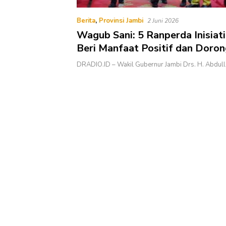
Berita
,
Provinsi Jambi
2 Juni 2026
Wagub Sani: 5 Ranperda Inisia
Beri Manfaat Positif dan Doro
Kelancaran Penyelenggaraan
DRADIO.ID – Wakil Gubernur Jambi Drs. H. Abdulla
Pemerintahan