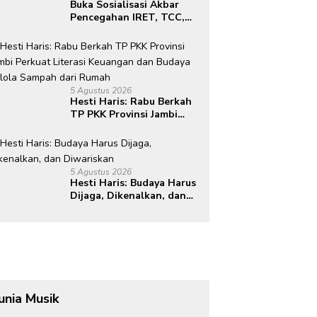
Buka Sosialisasi Akbar
Pencegahan IRET, TCC,
Perundungan, dan Bahaya
Narkoba di Bungo,
Gubernur Al Haris: “Kalau
anak-anakku bisa jaga
diri, 60% masa depan
5 Agustus 2026
sudah ada di tangan”
Hesti Haris: Rabu Berkah
TP PKK Provinsi Jambi
Perkuat Literasi
Keuangan dan Budaya
Kelola Sampah dari
Rumah
5 Agustus 2026
Hesti Haris: Budaya Harus
Dijaga, Dikenalkan, dan
Diwariskan
unia Musik