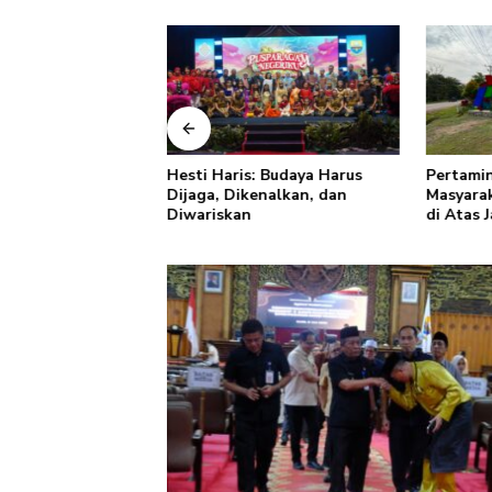
: Rabu Berkah TP
Hesti Haris: Budaya Harus
Pertamin
i Jambi Perkuat
Dijaga, Dikenalkan, dan
Masyarak
uangan dan Budaya
Diwariskan
di Atas 
pah dari Rumah
Keselam