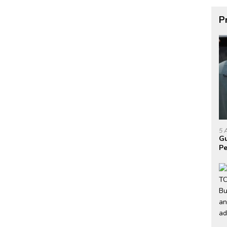
P
5 
Gu
Pe
P