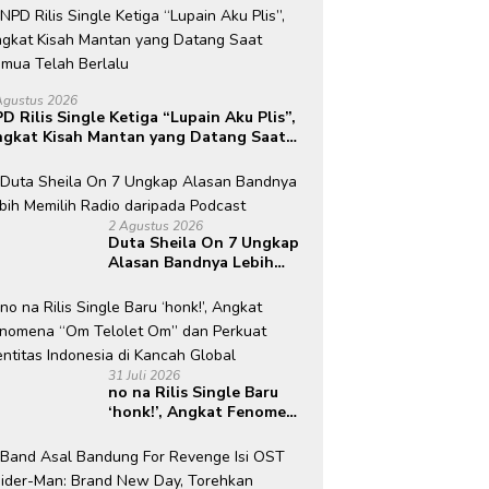
Agustus 2026
D Rilis Single Ketiga “Lupain Aku Plis”,
gkat Kisah Mantan yang Datang Saat
mua Telah Berlalu
2 Agustus 2026
Duta Sheila On 7 Ungkap
Alasan Bandnya Lebih
Memilih Radio daripada
Podcast
31 Juli 2026
no na Rilis Single Baru
‘honk!’, Angkat Fenomena
“Om Telolet Om” dan
Perkuat Identitas
Indonesia di Kancah