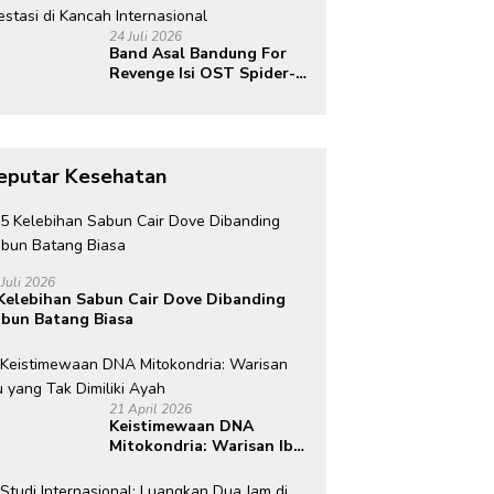
Global
24 Juli 2026
Band Asal Bandung For
Revenge Isi OST Spider-
Man: Brand New Day,
Torehkan Prestasi di
Kancah Internasional
eputar Kesehatan
 Juli 2026
Kelebihan Sabun Cair Dove Dibanding
bun Batang Biasa
21 April 2026
Keistimewaan DNA
Mitokondria: Warisan Ibu
yang Tak Dimiliki Ayah