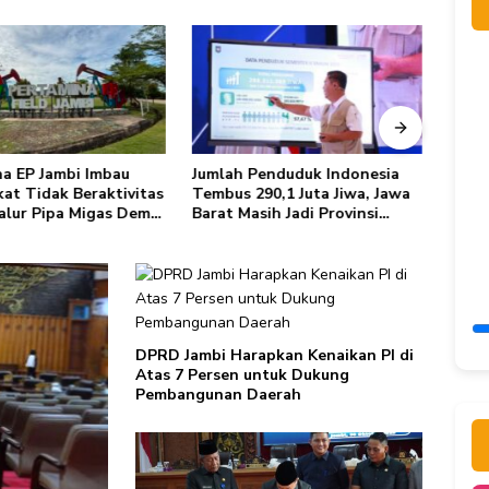
a EP Jambi Imbau
Jumlah Penduduk Indonesia
Herd
at Tidak Beraktivitas
Tembus 290,1 Juta Jiwa, Jawa
Fatal
Jalur Pipa Migas Demi
Barat Masih Jadi Provinsi
Awal 
atan Bersama
Terpadat
Trans
Sing
DPRD Jambi Harapkan Kenaikan PI di
Atas 7 Persen untuk Dukung
Pembangunan Daerah