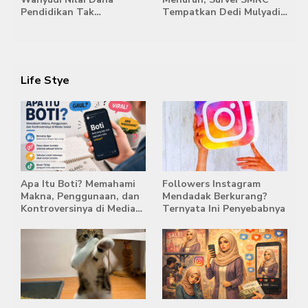
Pendidikan Tak
Tempatkan Dedi Mulyadi
Semestinya Biayai MBG
di Posisi Teratas Capres
2029
Life Stye
Apa Itu Boti? Memahami
Followers Instagram
Makna, Penggunaan, dan
Mendadak Berkurang?
Kontroversinya di Media
Ternyata Ini Penyebabnya
Sosial