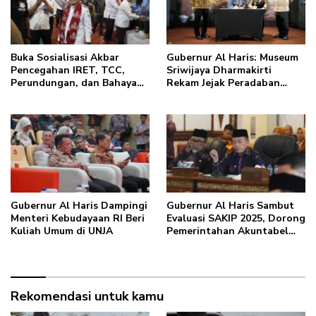
Buka Sosialisasi Akbar
Gubernur Al Haris: Museum
Pencegahan IRET, TCC,
Sriwijaya Dharmakirti
Perundungan, dan Bahaya
Rekam Jejak Peradaban
Narkoba di Bungo, Gubernur
Masa Lalu Provinsi Jambi
Al Haris: “Kalau anak-
Secara Utuh
anakku bisa jaga diri, 60%
masa depan sudah ada di
tangan”
Gubernur Al Haris Dampingi
Gubernur Al Haris Sambut
Menteri Kebudayaan RI Beri
Evaluasi SAKIP 2025, Dorong
Kuliah Umum di UNJA
Pemerintahan Akuntabel
dan Pelayanan Publik
Berkualitas
Rekomendasi untuk kamu