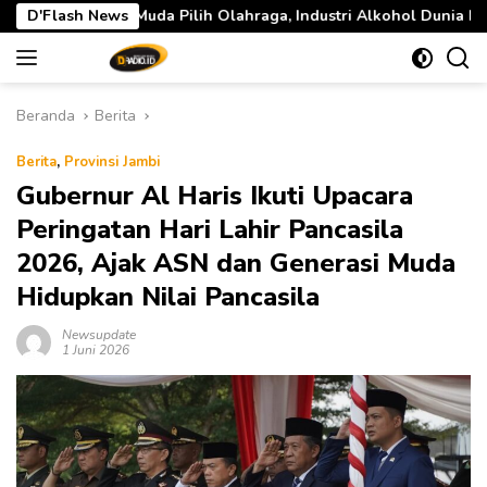
Langsung
lih Olahraga, Industri Alkohol Dunia Mulai Tertekan
D'Flash News
Win
ke
konten
Beranda
Berita
Berita
,
Provinsi Jambi
Gubernur Al Haris Ikuti Upacara
Peringatan Hari Lahir Pancasila
2026, Ajak ASN dan Generasi Muda
Hidupkan Nilai Pancasila
Newsupdate
1 Juni 2026