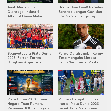
Anak Muda Pilih
Drama Usai Final! Paredes
Olahraga, Industri
Bentrok dengan Gavi dan
Alkohol Dunia Mulai
Eric Garcia, Langsung
Tertekan
Diusir Wasit
Spanyol Juara Piala Dunia
Punya Darah Jambi, Kenny
2026, Ferran Torres
Tete Mengaku Merasa
Bungkam Argentina di
Lebih ‘Indonesia’ Meski
Babak Extra Time
Lahir di Belanda
Piala Dunia 2030: Enam
Momen Hangat Timnas
Negara Tuan Rumah,
Iran di Piala Dunia 2026:
Perayaan 100 Tahun yang
Sepak Bola Melampaui