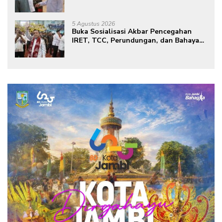
Lokasi Pembangunan BTN Bungo
Green City
5 Agustus 2026
Buka Sosialisasi Akbar Pencegahan
IRET, TCC, Perundungan, dan Bahaya
Narkoba di Bungo, Gubernur Al Haris:
“Kalau anak-anakku bisa jaga diri, 60%
masa depan sudah ada di tangan”