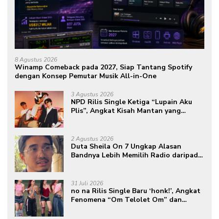
8 Agustus 2026
Winamp Comeback pada 2027, Siap Tantang Spotify
dengan Konsep Pemutar Musik All-in-One
3 Agustus 2026
NPD Rilis Single Ketiga “Lupain Aku
Plis”, Angkat Kisah Mantan yang
Datang Saat Semua Telah Berlalu
2 Agustus 2026
Duta Sheila On 7 Ungkap Alasan
Bandnya Lebih Memilih Radio daripada
Podcast
31 Juli 2026
no na Rilis Single Baru ‘honk!’, Angkat
Fenomena “Om Telolet Om” dan
Perkuat Identitas Indonesia di Kancah
Global