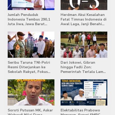
Jumlah Penduduk
Herdman Akui Kesalahan
Indonesia Tembus 290,1
Fatal Timnas Indonesia di
Juta Jiwa, Jawa Barat
Awal Laga, Janji Benahi
Masih Jadi Provinsi
Transisi Jelang Hadapi
Terpadat
Singapura
Seribu Taruna TNI-Polri
Dari Jokowi, Gibran
Resmi Diterjunkan ke
hingga Fadli Zon:
Sekolah Rakyat, Fokus
Pemerintah Terlalu Lama
Bentuk Karakter dan
Memberi Tanggapan,
Kemandirian Siswa
Stockpile Batu Bara Masih
Mengepung Candi Muaro
Jambi
Soroti Putusan MK, Askar
Elektabilitas Prabowo
Wahyudi Nilai Dana
Menurun, Survei SMRC