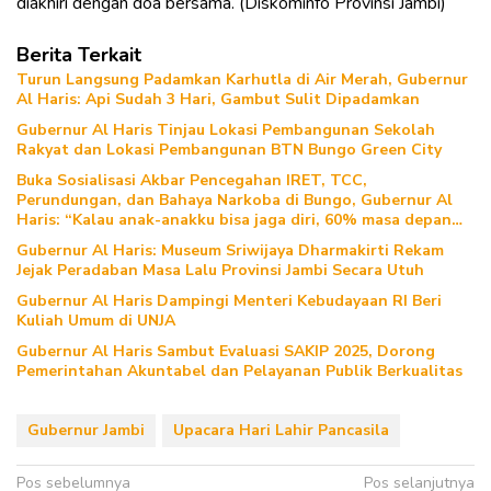
diakhiri dengan doa bersama. (Diskominfo Provinsi Jambi)
Berita Terkait
Turun Langsung Padamkan Karhutla di Air Merah, Gubernur
Al Haris: Api Sudah 3 Hari, Gambut Sulit Dipadamkan
Gubernur Al Haris Tinjau Lokasi Pembangunan Sekolah
Rakyat dan Lokasi Pembangunan BTN Bungo Green City
Buka Sosialisasi Akbar Pencegahan IRET, TCC,
Perundungan, dan Bahaya Narkoba di Bungo, Gubernur Al
Haris: “Kalau anak-anakku bisa jaga diri, 60% masa depan
sudah ada di tangan”
Gubernur Al Haris: Museum Sriwijaya Dharmakirti Rekam
Jejak Peradaban Masa Lalu Provinsi Jambi Secara Utuh
Gubernur Al Haris Dampingi Menteri Kebudayaan RI Beri
Kuliah Umum di UNJA
Gubernur Al Haris Sambut Evaluasi SAKIP 2025, Dorong
Pemerintahan Akuntabel dan Pelayanan Publik Berkualitas
Gubernur Jambi
Upacara Hari Lahir Pancasila
Navigasi
Pos sebelumnya
Pos selanjutnya