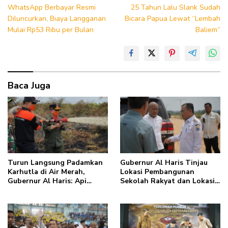
WhatsApp Berbayar Resmi
25 Tahun Lalu Slank Sudah
pos
Diluncurkan, Biaya Langganan
Bicara Papua Lewat “Lembah
Mulai Rp53 Ribu per Bulan
Baliem”
Baca Juga
Turun Langsung Padamkan
Gubernur Al Haris Tinjau
Karhutla di Air Merah,
Lokasi Pembangunan
Gubernur Al Haris: Api
Sekolah Rakyat dan Lokasi
Sudah 3 Hari, Gambut Sulit
Pembangunan BTN Bungo
Dipadamkan
Green City