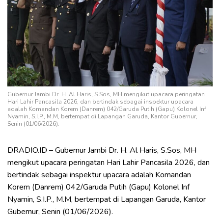
Gubernur Jambi Dr. H. Al Haris, S.Sos, MH mengikut upacara peringatan
Hari Lahir Pancasila 2026, dan bertindak sebagai inspektur upacara
adalah Komandan Korem (Danrem) 042/Garuda Putih (Gapu) Kolonel Inf
Nyamin, S.I.P., M.M, bertempat di Lapangan Garuda, Kantor Gubernur,
Senin (01/06/2026).
DRADIO.ID – Gubernur Jambi Dr. H. Al Haris, S.Sos, MH
mengikut upacara peringatan Hari Lahir Pancasila 2026, dan
bertindak sebagai inspektur upacara adalah Komandan
Korem (Danrem) 042/Garuda Putih (Gapu) Kolonel Inf
Nyamin, S.I.P., M.M, bertempat di Lapangan Garuda, Kantor
Gubernur, Senin (01/06/2026).