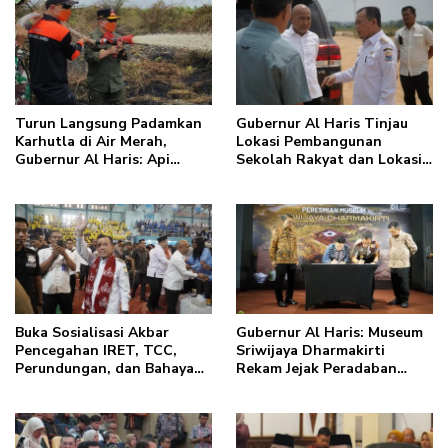
Turun Langsung Padamkan
Gubernur Al Haris Tinjau
Karhutla di Air Merah,
Lokasi Pembangunan
Gubernur Al Haris: Api
Sekolah Rakyat dan Lokasi
Sudah 3 Hari, Gambut Sulit
Pembangunan BTN Bungo
Dipadamkan
Green City
Buka Sosialisasi Akbar
Gubernur Al Haris: Museum
Pencegahan IRET, TCC,
Sriwijaya Dharmakirti
Perundungan, dan Bahaya
Rekam Jejak Peradaban
Narkoba di Bungo, Gubernur
Masa Lalu Provinsi Jambi
Al Haris: “Kalau anak-
Secara Utuh
anakku bisa jaga diri, 60%
masa depan sudah ada di