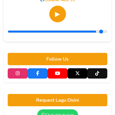
Listener Aktif:
13
▶
Follow Us
Request Lagu Disini