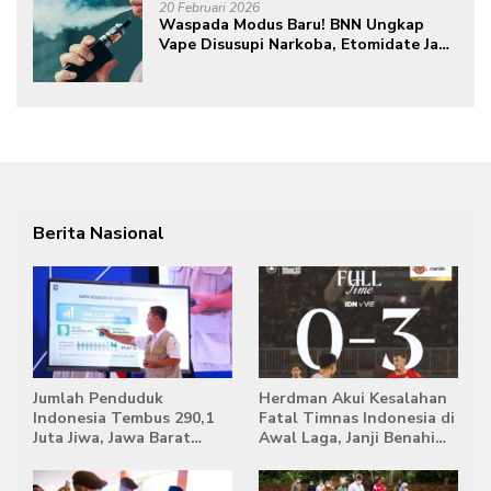
20 Februari 2026
Waspada Modus Baru! BNN Ungkap
Vape Disusupi Narkoba, Etomidate Jadi
Ancaman Tersembunyi
Berita Nasional
Jumlah Penduduk
Herdman Akui Kesalahan
Indonesia Tembus 290,1
Fatal Timnas Indonesia di
Juta Jiwa, Jawa Barat
Awal Laga, Janji Benahi
Masih Jadi Provinsi
Transisi Jelang Hadapi
Terpadat
Singapura