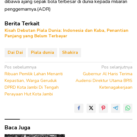
dibawa ajang sepak bola terbesar di dunia kepada miliaran
penggemarnya.(ADR)
Berita Terkait
Kisah Debutan Piala Dunia: Indonesia dan Kuba, Penantian
Panjang yang Belum Terbayar
Dai Dai
Piala dunia
Shakira
Navigasi
Pos sebelumnya
Pos selanjutnya
Ribuan Pemilik Lahan Menanti
Gubernur Al Haris Terima
pos
Kepastian, Warga Geruduk
Audensi Direktur Utama BPJS
DPRD Kota Jambi Di Tengah
Ketenagakerjaan
Perayaan Hut Kota Jambi
Baca Juga