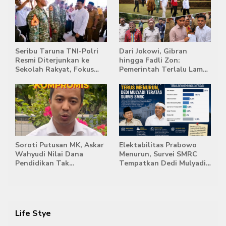
Seribu Taruna TNI-Polri
Dari Jokowi, Gibran
Resmi Diterjunkan ke
hingga Fadli Zon:
Sekolah Rakyat, Fokus
Pemerintah Terlalu Lama
Bentuk Karakter dan
Memberi Tanggapan,
Kemandirian Siswa
Stockpile Batu Bara Masih
Mengepung Candi Muaro
Jambi
Soroti Putusan MK, Askar
Elektabilitas Prabowo
Wahyudi Nilai Dana
Menurun, Survei SMRC
Pendidikan Tak
Tempatkan Dedi Mulyadi
Semestinya Biayai MBG
di Posisi Teratas Capres
2029
Life Stye