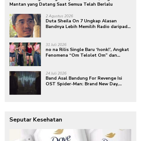
Mantan yang Datang Saat Semua Telah Berlalu
2 Agustus 2026
Duta Sheila On 7 Ungkap Alasan
Bandnya Lebih Memilih Radio daripada
Podcast
31 Juli 2026
no na Rilis Single Baru ‘honk!’, Angkat
Fenomena “Om Telolet Om” dan
Perkuat Identitas Indonesia di Kancah
Global
24 Juli 2026
Band Asal Bandung For Revenge Isi
OST Spider-Man: Brand New Day,
Torehkan Prestasi di Kancah
Internasional
Seputar Kesehatan