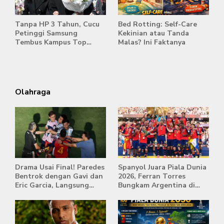
Tanpa HP 3 Tahun, Cucu
Bed Rotting: Self-Care
Petinggi Samsung
Kekinian atau Tanda
Tembus Kampus Top
Malas? Ini Faktanya
Korea
Olahraga
Drama Usai Final! Paredes
Spanyol Juara Piala Dunia
Bentrok dengan Gavi dan
2026, Ferran Torres
Eric Garcia, Langsung
Bungkam Argentina di
Diusir Wasit
Babak Extra Time