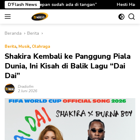
Langsung
dah ada di tangan”
D'Flash News
Hesti Haris: Rabu Berkah TP PKK Prov
ke
konten
Beranda
Berita
Berita
,
Musik
,
Olahraga
Shakira Kembali ke Panggung Piala
Dunia, Ini Kisah di Balik Lagu “Dai
Dai”
Dradiofm
2 Juni 2026