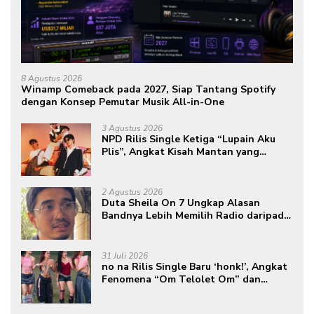
8 Agustus 2026
Winamp Comeback pada 2027, Siap Tantang Spotify
dengan Konsep Pemutar Musik All-in-One
3 Agustus 2026
NPD Rilis Single Ketiga “Lupain Aku
Plis”, Angkat Kisah Mantan yang
Datang Saat Semua Telah Berlalu
2 Agustus 2026
Duta Sheila On 7 Ungkap Alasan
Bandnya Lebih Memilih Radio daripada
Podcast
31 Juli 2026
no na Rilis Single Baru ‘honk!’, Angkat
Fenomena “Om Telolet Om” dan
Perkuat Identitas Indonesia di Kancah
Global