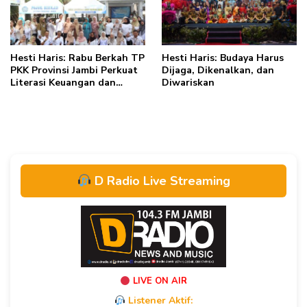
tangan”
Hesti Haris: Rabu Berkah TP
Hesti Haris: Budaya Harus
PKK Provinsi Jambi Perkuat
Dijaga, Dikenalkan, dan
Literasi Keuangan dan
Diwariskan
Budaya Kelola Sampah dari
Rumah
D Radio Live Streaming
LIVE ON AIR
Listener Aktif: