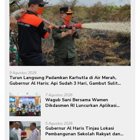
9 Agustus 2026
Turun Langsung Padamkan Karhutla di Air Merah,
Gubernur Al Haris: Api Sudah 3 Hari, Gambut Sulit
Dipadamkan
7 Agustus 2026
Wagub Sani Bersama Wamen
Dikdasmen RI Luncurkan Aplikasi
Bungo Pintar, Dorong Transformasi
Digital Pendidikan di Jambi
5 Agustus 2026
Gubernur Al Haris Tinjau Lokasi
Pembangunan Sekolah Rakyat dan
Lokasi Pembangunan BTN Bungo