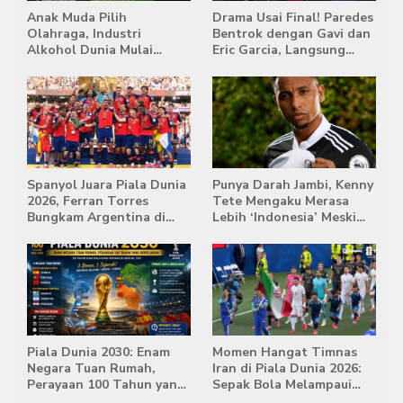
Anak Muda Pilih
Drama Usai Final! Paredes
Olahraga, Industri
Bentrok dengan Gavi dan
Alkohol Dunia Mulai
Eric Garcia, Langsung
Tertekan
Diusir Wasit
Spanyol Juara Piala Dunia
Punya Darah Jambi, Kenny
2026, Ferran Torres
Tete Mengaku Merasa
Bungkam Argentina di
Lebih ‘Indonesia’ Meski
Babak Extra Time
Lahir di Belanda
Piala Dunia 2030: Enam
Momen Hangat Timnas
Negara Tuan Rumah,
Iran di Piala Dunia 2026:
Perayaan 100 Tahun yang
Sepak Bola Melampaui
Bersejarah
Batas Politik