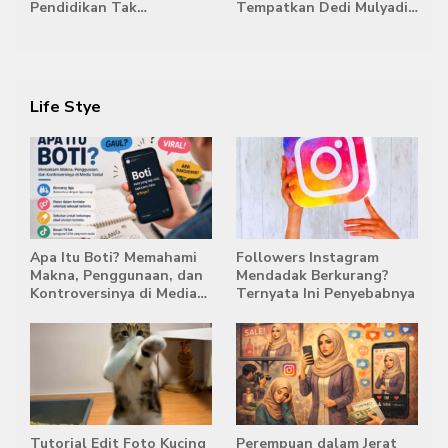
Pendidikan Tak
Tempatkan Dedi Mulyadi
Semestinya Biayai MBG
di Posisi Teratas Capres
2029
Life Stye
Apa Itu Boti? Memahami
Followers Instagram
Makna, Penggunaan, dan
Mendadak Berkurang?
Kontroversinya di Media
Ternyata Ini Penyebabnya
Sosial
Tutorial Edit Foto Kucing
Perempuan dalam Jerat