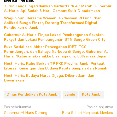
Berita Terkait
Turun Langsung Padamkan Karhutla di Air Merah, Gubernur
Al Haris: Api Sudah 3 Hari, Gambut Sulit Dipadamkan
Wagub Sani Bersama Wamen Dikdasmen RI Luncurkan
Aplikasi Bungo Pintar, Dorong Transformasi Digital
Pendidikan di Jambi
Gubernur Al Haris Tinjau Lokasi Pembangunan Sekolah
Rakyat dan Lokasi Pembangunan BTN Bungo Green City
Buka Sosialisasi Akbar Pencegahan IRET, TCC,
Perundungan, dan Bahaya Narkoba di Bungo, Gubernur Al
Haris: “Kalau anak-anakku bisa jaga diri, 60% masa depan
sudah ada di tangan”
Hesti Haris: Rabu Berkah TP PKK Provinsi Jambi Perkuat
Literasi Keuangan dan Budaya Kelola Sampah dari Rumah
Hesti Haris: Budaya Harus Dijaga, Dikenalkan, dan
Diwariskan
Dinas Pendidikan Kota Jambi
Jambi
Kota Jambi
Navigasi
Pos sebelumnya
Pos selanjutnya
Gubernur Al Haris Dorong
Baru Sehari Menjabat, Menkeu
pos