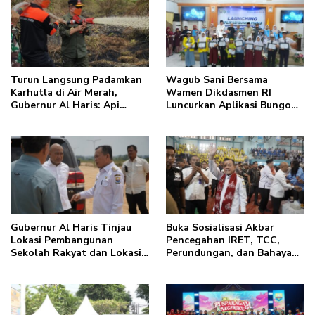
Turun Langsung Padamkan
Wagub Sani Bersama
Karhutla di Air Merah,
Wamen Dikdasmen RI
Gubernur Al Haris: Api
Luncurkan Aplikasi Bungo
Sudah 3 Hari, Gambut Sulit
Pintar, Dorong
Dipadamkan
Transformasi Digital
Pendidikan di Jambi
Gubernur Al Haris Tinjau
Buka Sosialisasi Akbar
Lokasi Pembangunan
Pencegahan IRET, TCC,
Sekolah Rakyat dan Lokasi
Perundungan, dan Bahaya
Pembangunan BTN Bungo
Narkoba di Bungo, Gubernur
Green City
Al Haris: “Kalau anak-
anakku bisa jaga diri, 60%
masa depan sudah ada di