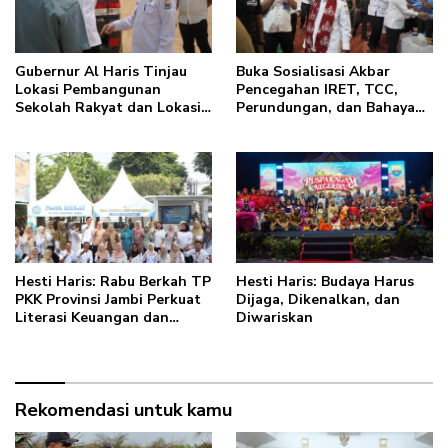
Gubernur Al Haris Tinjau
Buka Sosialisasi Akbar
Lokasi Pembangunan
Pencegahan IRET, TCC,
Sekolah Rakyat dan Lokasi
Perundungan, dan Bahaya
Pembangunan BTN Bungo
Narkoba di Bungo, Gubernur
Green City
Al Haris: “Kalau anak-
anakku bisa jaga diri, 60%
masa depan sudah ada di
tangan”
Hesti Haris: Rabu Berkah TP
Hesti Haris: Budaya Harus
PKK Provinsi Jambi Perkuat
Dijaga, Dikenalkan, dan
Literasi Keuangan dan
Diwariskan
Budaya Kelola Sampah dari
Rumah
Rekomendasi untuk kamu