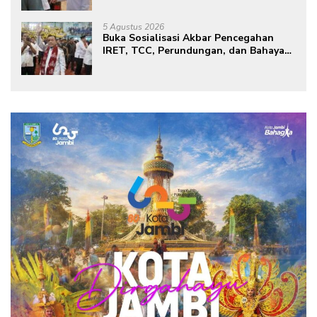
Green City
5 Agustus 2026
Buka Sosialisasi Akbar Pencegahan
IRET, TCC, Perundungan, dan Bahaya
Narkoba di Bungo, Gubernur Al Haris:
“Kalau anak-anakku bisa jaga diri, 60%
masa depan sudah ada di tangan”