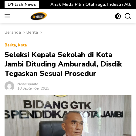
Langsung
Anak Muda Pilih Olahraga, Industri Alkohol Dunia Mulai Tertekan
D'Flash News
ke
konten
Beranda
Berita
Berita
,
Kota
Seleksi Kepala Sekolah di Kota
Jambi Dituding Amburadul, Disdik
Tegaskan Sesuai Prosedur
Newsupdate
10 September 2025