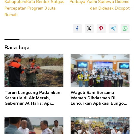
Kabupaten/Kota Bentuk Satgas
Purbaya Yudhi Sadewa Didemo
Percepatan Program 3 Juta
dan Didesak Dicopot
Rumah
Baca Juga
Turun Langsung Padamkan
Wagub Sani Bersama
Karhutla di Air Merah,
Wamen Dikdasmen RI
Gubernur Al Haris: Api
Luncurkan Aplikasi Bungo
Sudah 3 Hari, Gambut Sulit
Pintar, Dorong
Dipadamkan
Transformasi Digital
Pendidikan di Jambi