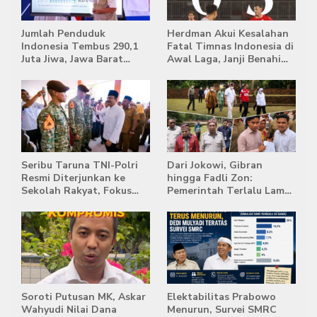
Jumlah Penduduk
Herdman Akui Kesalahan
Indonesia Tembus 290,1
Fatal Timnas Indonesia di
Juta Jiwa, Jawa Barat
Awal Laga, Janji Benahi
Masih Jadi Provinsi
Transisi Jelang Hadapi
Terpadat
Singapura
Seribu Taruna TNI-Polri
Dari Jokowi, Gibran
Resmi Diterjunkan ke
hingga Fadli Zon:
Sekolah Rakyat, Fokus
Pemerintah Terlalu Lama
Bentuk Karakter dan
Memberi Tanggapan,
Kemandirian Siswa
Stockpile Batu Bara Masih
Mengepung Candi Muaro
Jambi
Soroti Putusan MK, Askar
Elektabilitas Prabowo
Wahyudi Nilai Dana
Menurun, Survei SMRC