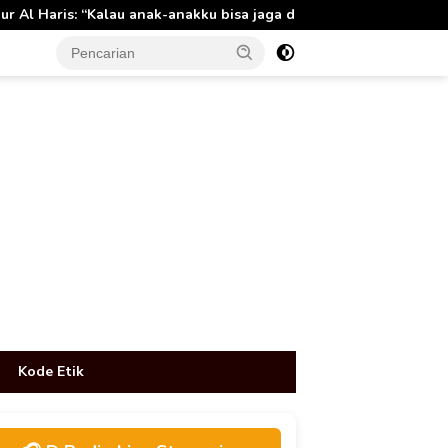
k-anakku bisa jaga diri, 60% masa depan sudah ada di tangan”
tutup
Kode Etik