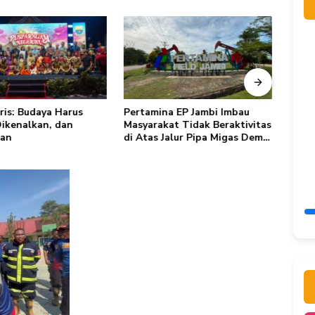
ris: Budaya Harus
Pertamina EP Jambi Imbau
Juml
Dikenalkan, dan
Masyarakat Tidak Beraktivitas
Tembu
kan
di Atas Jalur Pipa Migas Demi
Barat
Keselamatan Bersama
Terp