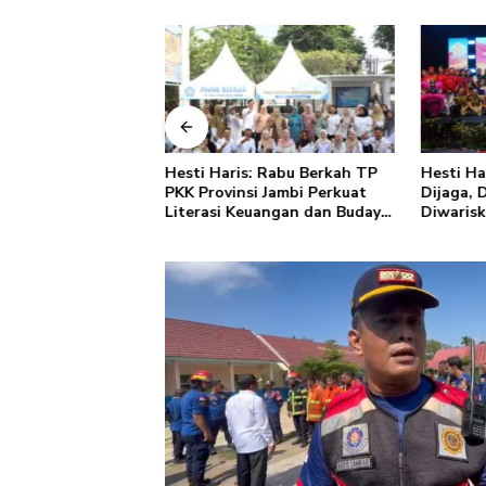
isasi Akbar
Hesti Haris: Rabu Berkah TP
Hesti Ha
 IRET, TCC,
PKK Provinsi Jambi Perkuat
Dijaga, 
n, dan Bahaya
Literasi Keuangan dan Budaya
Diwaris
Bungo, Gubernur
Kelola Sampah dari Rumah
Kalau anak-anakku
ri, 60% masa
 ada di tangan”