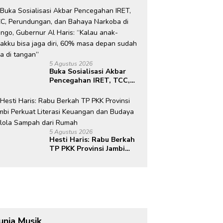
Lokasi Pembangunan BTN
Bungo Green City
5 Agustus 2026
Buka Sosialisasi Akbar
Pencegahan IRET, TCC,
Perundungan, dan Bahaya
Narkoba di Bungo,
Gubernur Al Haris: “Kalau
anak-anakku bisa jaga
diri, 60% masa depan
5 Agustus 2026
sudah ada di tangan”
Hesti Haris: Rabu Berkah
TP PKK Provinsi Jambi
Perkuat Literasi
Keuangan dan Budaya
Kelola Sampah dari
Rumah
unia Musik