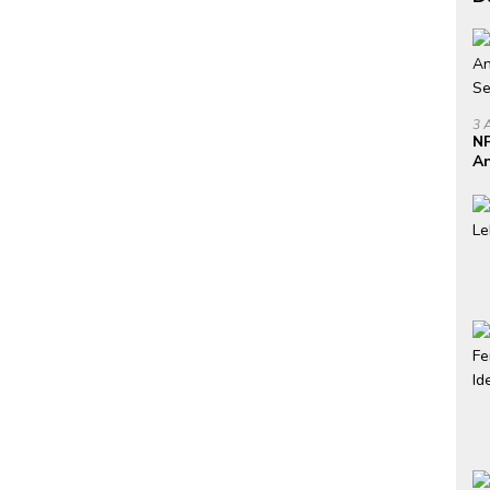
3 
NP
An
Se