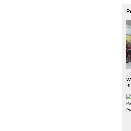
P
7 
W
RI
Do
di