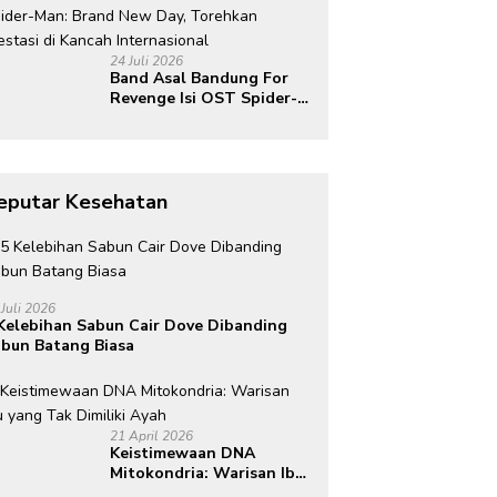
Indonesia di Kancah
Global
24 Juli 2026
Band Asal Bandung For
Revenge Isi OST Spider-
Man: Brand New Day,
Torehkan Prestasi di
Kancah Internasional
eputar Kesehatan
 Juli 2026
Kelebihan Sabun Cair Dove Dibanding
bun Batang Biasa
21 April 2026
Keistimewaan DNA
Mitokondria: Warisan Ibu
yang Tak Dimiliki Ayah