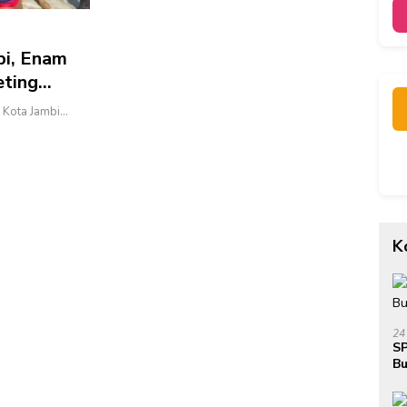
bi, Enam
eting
 Kota Jambi…
K
24
SP
Bu
Ja