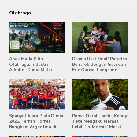
Olahraga
Anak Muda Pilih
Drama Usai Final! Paredes
Olahraga, Industri
Bentrok dengan Gavi dan
Alkohol Dunia Mulai
Eric Garcia, Langsung
Tertekan
Diusir Wasit
Spanyol Juara Piala Dunia
Punya Darah Jambi, Kenny
2026, Ferran Torres
Tete Mengaku Merasa
Bungkam Argentina di
Lebih ‘Indonesia’ Meski
Babak Extra Time
Lahir di Belanda