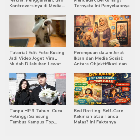
Makna, Penggunaan, dan
Mendadak Berkurang?
Kontroversinya di Media
Ternyata Ini Penyebabnya
Sosial
Tutorial Edit Foto Kucing
Perempuan dalam Jerat
Jadi Video Joget Viral,
Iklan dan Media Sosial:
Mudah Dilakukan Lewat
Antara Objektifikasi dan
HP
Komodifikasi
Tanpa HP 3 Tahun, Cucu
Bed Rotting: Self-Care
Petinggi Samsung
Kekinian atau Tanda
Tembus Kampus Top
Malas? Ini Faktanya
Korea