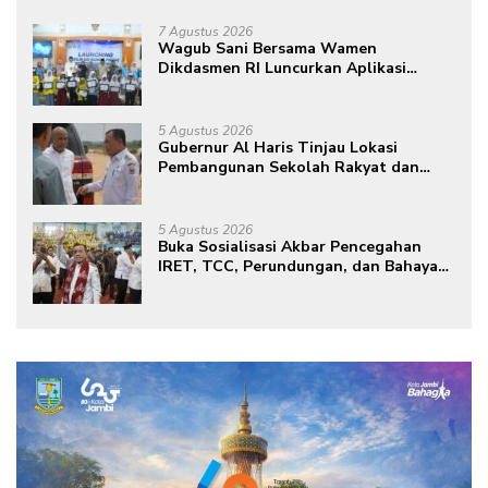
Dipadamkan
7 Agustus 2026
Wagub Sani Bersama Wamen
Dikdasmen RI Luncurkan Aplikasi
Bungo Pintar, Dorong Transformasi
Digital Pendidikan di Jambi
5 Agustus 2026
Gubernur Al Haris Tinjau Lokasi
Pembangunan Sekolah Rakyat dan
Lokasi Pembangunan BTN Bungo
Green City
5 Agustus 2026
Buka Sosialisasi Akbar Pencegahan
IRET, TCC, Perundungan, dan Bahaya
Narkoba di Bungo, Gubernur Al Haris:
“Kalau anak-anakku bisa jaga diri, 60%
masa depan sudah ada di tangan”