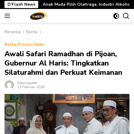
Langsung
k Muda Pilih Olahraga, Industri Alkohol Dunia Mulai Tertekan
D'Flash News
ke
konten
Beranda
Berita
Berita
,
Provinsi Jambi
Awali Safari Ramadhan di Pijoan,
Gubernur Al Haris: Tingkatkan
Silaturahmi dan Perkuat Keimanan
Newsupdate
23 Februari 2026