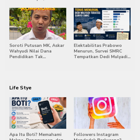
Bentuk Karakter dan
Memberi Tanggapan,
Kemandirian Siswa
Stockpile Batu Bara Masih
Mengepung Candi Muaro
Jambi
Soroti Putusan MK, Askar
Elektabilitas Prabowo
Wahyudi Nilai Dana
Menurun, Survei SMRC
Pendidikan Tak
Tempatkan Dedi Mulyadi
Semestinya Biayai MBG
di Posisi Teratas Capres
2029
Life Stye
Apa Itu Boti? Memahami
Followers Instagram