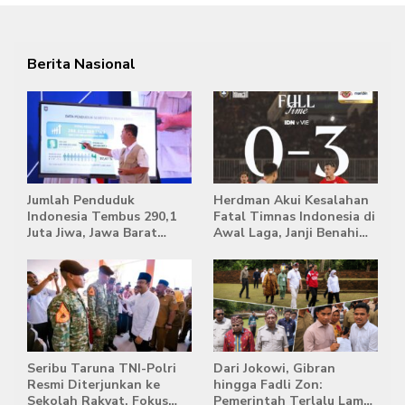
Berita Nasional
Jumlah Penduduk
Herdman Akui Kesalahan
Indonesia Tembus 290,1
Fatal Timnas Indonesia di
Juta Jiwa, Jawa Barat
Awal Laga, Janji Benahi
Masih Jadi Provinsi
Transisi Jelang Hadapi
Terpadat
Singapura
Seribu Taruna TNI-Polri
Dari Jokowi, Gibran
Resmi Diterjunkan ke
hingga Fadli Zon:
Sekolah Rakyat, Fokus
Pemerintah Terlalu Lama