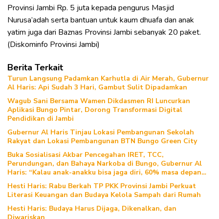
Provinsi Jambi Rp. 5 juta kepada pengurus Masjid
Nurusa’adah serta bantuan untuk kaum dhuafa dan anak
yatim juga dari Baznas Provinsi Jambi sebanyak 20 paket.
(Diskominfo Provinsi Jambi)
Berita Terkait
Turun Langsung Padamkan Karhutla di Air Merah, Gubernur
Al Haris: Api Sudah 3 Hari, Gambut Sulit Dipadamkan
Wagub Sani Bersama Wamen Dikdasmen RI Luncurkan
Aplikasi Bungo Pintar, Dorong Transformasi Digital
Pendidikan di Jambi
Gubernur Al Haris Tinjau Lokasi Pembangunan Sekolah
Rakyat dan Lokasi Pembangunan BTN Bungo Green City
Buka Sosialisasi Akbar Pencegahan IRET, TCC,
Perundungan, dan Bahaya Narkoba di Bungo, Gubernur Al
Haris: “Kalau anak-anakku bisa jaga diri, 60% masa depan
sudah ada di tangan”
Hesti Haris: Rabu Berkah TP PKK Provinsi Jambi Perkuat
Literasi Keuangan dan Budaya Kelola Sampah dari Rumah
Hesti Haris: Budaya Harus Dijaga, Dikenalkan, dan
Diwariskan