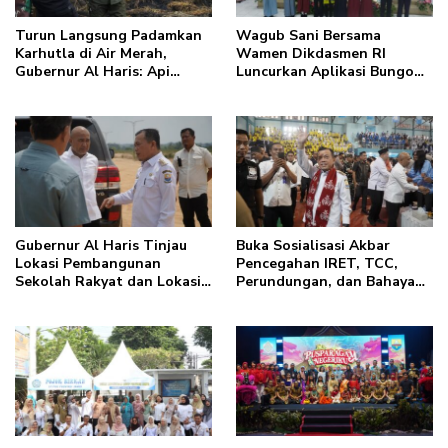
Turun Langsung Padamkan
Wagub Sani Bersama
Karhutla di Air Merah,
Wamen Dikdasmen RI
Gubernur Al Haris: Api
Luncurkan Aplikasi Bungo
Sudah 3 Hari, Gambut Sulit
Pintar, Dorong
Dipadamkan
Transformasi Digital
Pendidikan di Jambi
Gubernur Al Haris Tinjau
Buka Sosialisasi Akbar
Lokasi Pembangunan
Pencegahan IRET, TCC,
Sekolah Rakyat dan Lokasi
Perundungan, dan Bahaya
Pembangunan BTN Bungo
Narkoba di Bungo, Gubernur
Green City
Al Haris: “Kalau anak-
anakku bisa jaga diri, 60%
masa depan sudah ada di
tangan”