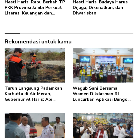
Hesti Haris: Rabu Berkah TP
Hesti Haris: Budaya Harus
PKK Provinsi Jambi Perkuat
Dijaga, Dikenalkan, dan
Literasi Keuangan dan
Diwariskan
Budaya Kelola Sampah dari
Rumah
Rekomendasi untuk kamu
Turun Langsung Padamkan
Wagub Sani Bersama
Karhutla di Air Merah,
Wamen Dikdasmen RI
Gubernur Al Haris: Api
Luncurkan Aplikasi Bungo
Sudah 3 Hari, Gambut Sulit
Pintar, Dorong
Dipadamkan
Transformasi Digital
Pendidikan di Jambi