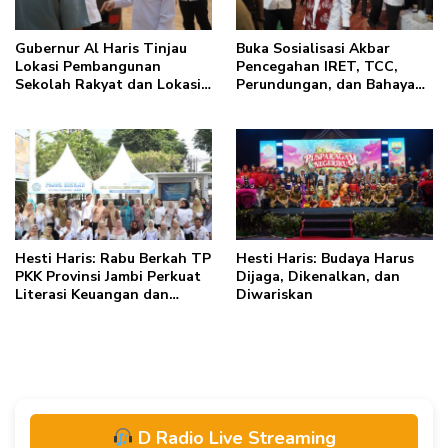
Gubernur Al Haris Tinjau
Buka Sosialisasi Akbar
Lokasi Pembangunan
Pencegahan IRET, TCC,
Sekolah Rakyat dan Lokasi
Perundungan, dan Bahaya
Pembangunan BTN Bungo
Narkoba di Bungo, Gubernur
Green City
Al Haris: “Kalau anak-
anakku bisa jaga diri, 60%
masa depan sudah ada di
tangan”
Hesti Haris: Rabu Berkah TP
Hesti Haris: Budaya Harus
PKK Provinsi Jambi Perkuat
Dijaga, Dikenalkan, dan
Literasi Keuangan dan
Diwariskan
Budaya Kelola Sampah dari
Rumah
D Radio Live Streaming