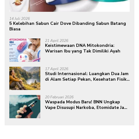
14 Juli 2026
5 Kelebihan Sabun Cair Dove Dibanding Sabun Batang
Biasa
21 April 2026
Keistimewaan DNA Mitokondria:
Warisan Ibu yang Tak Dimiliki Ayah
17 April 2026
Studi Internasional: Luangkan Dua Jam
di Alam Setiap Pekan, Kesehatan Fisik
dan Mental Meningkat
20 Februari 2026
Waspada Modus Baru! BNN Ungkap
Vape Disusupi Narkoba, Etomidate Jadi
Ancaman Tersembunyi