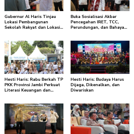
Gubernur Al Haris Tinjau
Buka Sosialisasi Akbar
Lokasi Pembangunan
Pencegahan IRET, TCC,
Sekolah Rakyat dan Lokasi
Perundungan, dan Bahaya
Pembangunan BTN Bungo
Narkoba di Bungo, Gubernur
Green City
Al Haris: “Kalau anak-
anakku bisa jaga diri, 60%
masa depan sudah ada di
tangan”
Hesti Haris: Rabu Berkah TP
Hesti Haris: Budaya Harus
PKK Provinsi Jambi Perkuat
Dijaga, Dikenalkan, dan
Literasi Keuangan dan
Diwariskan
Budaya Kelola Sampah dari
Rumah