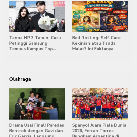
Tanpa HP 3 Tahun, Cucu
Bed Rotting: Self-Care
Petinggi Samsung
Kekinian atau Tanda
Tembus Kampus Top
Malas? Ini Faktanya
Korea
Olahraga
Drama Usai Final! Paredes
Spanyol Juara Piala Dunia
Bentrok dengan Gavi dan
2026, Ferran Torres
Eric Garcia, Langsung
Bungkam Argentina di