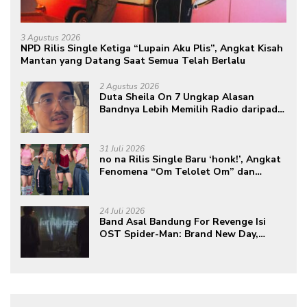
3 Agustus 2026
NPD Rilis Single Ketiga “Lupain Aku Plis”, Angkat Kisah
Mantan yang Datang Saat Semua Telah Berlalu
2 Agustus 2026
Duta Sheila On 7 Ungkap Alasan
Bandnya Lebih Memilih Radio daripada
Podcast
31 Juli 2026
no na Rilis Single Baru ‘honk!’, Angkat
Fenomena “Om Telolet Om” dan
Perkuat Identitas Indonesia di Kancah
Global
24 Juli 2026
Band Asal Bandung For Revenge Isi
OST Spider-Man: Brand New Day,
Torehkan Prestasi di Kancah
Internasional