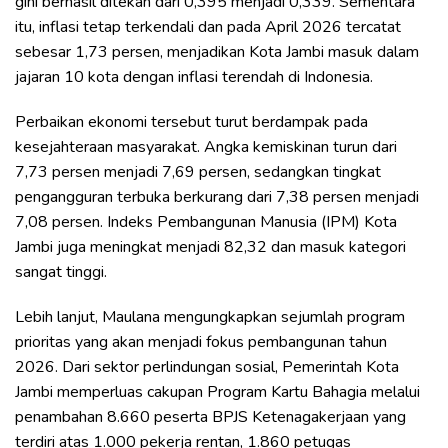
gini berhasil ditekan dari 0,395 menjadi 0,339. Sementara
itu, inflasi tetap terkendali dan pada April 2026 tercatat
sebesar 1,73 persen, menjadikan Kota Jambi masuk dalam
jajaran 10 kota dengan inflasi terendah di Indonesia.
Perbaikan ekonomi tersebut turut berdampak pada
kesejahteraan masyarakat. Angka kemiskinan turun dari
7,73 persen menjadi 7,69 persen, sedangkan tingkat
pengangguran terbuka berkurang dari 7,38 persen menjadi
7,08 persen. Indeks Pembangunan Manusia (IPM) Kota
Jambi juga meningkat menjadi 82,32 dan masuk kategori
sangat tinggi.
Lebih lanjut, Maulana mengungkapkan sejumlah program
prioritas yang akan menjadi fokus pembangunan tahun
2026. Dari sektor perlindungan sosial, Pemerintah Kota
Jambi memperluas cakupan Program Kartu Bahagia melalui
penambahan 8.660 peserta BPJS Ketenagakerjaan yang
terdiri atas 1.000 pekerja rentan, 1.860 petugas