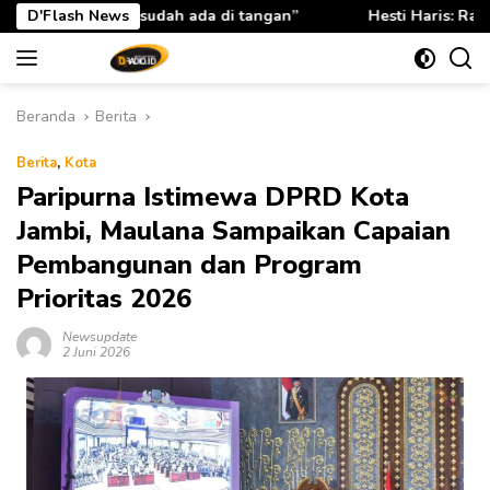
Langsung
ngan”
D'Flash News
Hesti Haris: Rabu Berkah TP PKK Provinsi Jambi P
ke
konten
Beranda
Berita
Berita
,
Kota
Paripurna Istimewa DPRD Kota
Jambi, Maulana Sampaikan Capaian
Pembangunan dan Program
Prioritas 2026
Newsupdate
2 Juni 2026