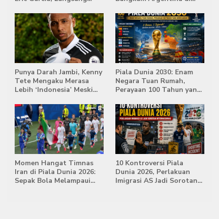
Diusir Wasit
Babak Extra Time
Punya Darah Jambi, Kenny
Piala Dunia 2030: Enam
Tete Mengaku Merasa
Negara Tuan Rumah,
Lebih ‘Indonesia’ Meski
Perayaan 100 Tahun yang
Lahir di Belanda
Bersejarah
Momen Hangat Timnas
10 Kontroversi Piala
Iran di Piala Dunia 2026:
Dunia 2026, Perlakuan
Sepak Bola Melampaui
Imigrasi AS Jadi Sorotan
Batas Politik
Internasional