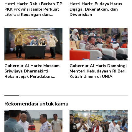
Hesti Haris: Rabu Berkah TP
Hesti Haris: Budaya Harus
PKK Provinsi Jambi Perkuat
Dijaga, Dikenalkan, dan
Literasi Keuangan dan
Diwariskan
Budaya Kelola Sampah dari
Rumah
Gubernur Al Haris: Museum
Gubernur Al Haris Dampingi
Sriwijaya Dharmakirti
Menteri Kebudayaan RI Beri
Rekam Jejak Peradaban
Kuliah Umum di UNJA
Masa Lalu Provinsi Jambi
Secara Utuh
Rekomendasi untuk kamu