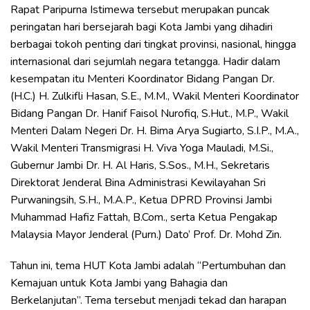
Rapat Paripurna Istimewa tersebut merupakan puncak
peringatan hari bersejarah bagi Kota Jambi yang dihadiri
berbagai tokoh penting dari tingkat provinsi, nasional, hingga
internasional dari sejumlah negara tetangga. Hadir dalam
kesempatan itu Menteri Koordinator Bidang Pangan Dr.
(H.C.) H. Zulkifli Hasan, S.E., M.M., Wakil Menteri Koordinator
Bidang Pangan Dr. Hanif Faisol Nurofiq, S.Hut., M.P., Wakil
Menteri Dalam Negeri Dr. H. Bima Arya Sugiarto, S.I.P., M.A.,
Wakil Menteri Transmigrasi H. Viva Yoga Mauladi, M.Si.,
Gubernur Jambi Dr. H. Al Haris, S.Sos., M.H., Sekretaris
Direktorat Jenderal Bina Administrasi Kewilayahan Sri
Purwaningsih, S.H., M.A.P., Ketua DPRD Provinsi Jambi
Muhammad Hafiz Fattah, B.Com., serta Ketua Pengakap
Malaysia Mayor Jenderal (Purn.) Dato’ Prof. Dr. Mohd Zin.
Tahun ini, tema HUT Kota Jambi adalah “Pertumbuhan dan
Kemajuan untuk Kota Jambi yang Bahagia dan
Berkelanjutan”. Tema tersebut menjadi tekad dan harapan