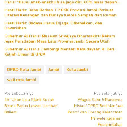
Haris: “Kalau anak-anakku bisa jaga diri, 60% masa depan
sudah ada di tangan”
Hesti Haris: Rabu Berkah TP PKK Provinsi Jambi Perkuat
Literasi Keuangan dan Budaya Kelola Sampah dari Rumah
Hesti Haris: Budaya Harus Dijaga, Dikenalkan, dan
Diwariskan
Gubernur Al Haris: Museum Sriwijaya Dharmakirti Rekam
Jejak Peradaban Masa Lalu Provinsi Jambi Secara Utuh
Gubernur Al Haris Dampingi Menteri Kebudayaan RI Beri
Kuliah Umum di UNJA
DPRD Kota Jambi
Jambi
Kota Jambi
walikota Jambi
Navigasi
Pos sebelumnya
Pos selanjutnya
25 Tahun Lalu Slank Sudah
Wagub Sani: 5 Ranperda
pos
Bicara Papua Lewat “Lembah
Inisiatif DPRD Beri Manfaat
Baliem”
Positif dan Dorong Kelancaran
Penyelenggaraan
Pemerintahan