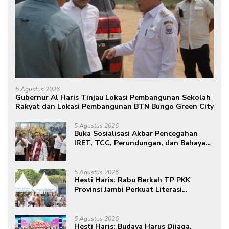
5 Agustus 2026
Gubernur Al Haris Tinjau Lokasi Pembangunan Sekolah
Rakyat dan Lokasi Pembangunan BTN Bungo Green City
5 Agustus 2026
Buka Sosialisasi Akbar Pencegahan
IRET, TCC, Perundungan, dan Bahaya
Narkoba di Bungo, Gubernur Al Haris:
“Kalau anak-anakku bisa jaga diri, 60%
masa depan sudah ada di tangan”
5 Agustus 2026
Hesti Haris: Rabu Berkah TP PKK
Provinsi Jambi Perkuat Literasi
Keuangan dan Budaya Kelola Sampah
dari Rumah
5 Agustus 2026
Hesti Haris: Budaya Harus Dijaga,