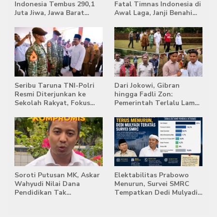
Indonesia Tembus 290,1
Fatal Timnas Indonesia di
Juta Jiwa, Jawa Barat
Awal Laga, Janji Benahi
Masih Jadi Provinsi
Transisi Jelang Hadapi
Terpadat
Singapura
Seribu Taruna TNI-Polri
Dari Jokowi, Gibran
Resmi Diterjunkan ke
hingga Fadli Zon:
Sekolah Rakyat, Fokus
Pemerintah Terlalu Lama
Bentuk Karakter dan
Memberi Tanggapan,
Kemandirian Siswa
Stockpile Batu Bara Masih
Mengepung Candi Muaro
Jambi
Soroti Putusan MK, Askar
Elektabilitas Prabowo
Wahyudi Nilai Dana
Menurun, Survei SMRC
Pendidikan Tak
Tempatkan Dedi Mulyadi
Semestinya Biayai MBG
di Posisi Teratas Capres
2029