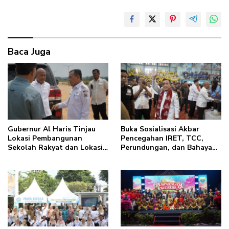
Baca Juga
Gubernur Al Haris Tinjau
Buka Sosialisasi Akbar
Lokasi Pembangunan
Pencegahan IRET, TCC,
Sekolah Rakyat dan Lokasi
Perundungan, dan Bahaya
Pembangunan BTN Bungo
Narkoba di Bungo, Gubernur
Green City
Al Haris: “Kalau anak-
anakku bisa jaga diri, 60%
masa depan sudah ada di
tangan”