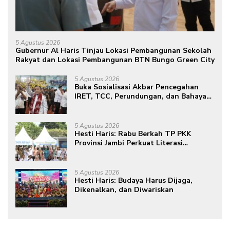
5 Agustus 2026
Gubernur Al Haris Tinjau Lokasi Pembangunan Sekolah
Rakyat dan Lokasi Pembangunan BTN Bungo Green City
5 Agustus 2026
Buka Sosialisasi Akbar Pencegahan
IRET, TCC, Perundungan, dan Bahaya
Narkoba di Bungo, Gubernur Al Haris:
“Kalau anak-anakku bisa jaga diri, 60%
masa depan sudah ada di tangan”
5 Agustus 2026
Hesti Haris: Rabu Berkah TP PKK
Provinsi Jambi Perkuat Literasi
Keuangan dan Budaya Kelola Sampah
dari Rumah
5 Agustus 2026
Hesti Haris: Budaya Harus Dijaga,
Dikenalkan, dan Diwariskan