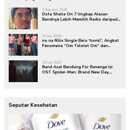
2 Agustus 2026
Duta Sheila On 7 Ungkap Alasan
Bandnya Lebih Memilih Radio daripada
Podcast
31 Juli 2026
no na Rilis Single Baru ‘honk!’, Angkat
Fenomena “Om Telolet Om” dan
Perkuat Identitas Indonesia di Kancah
Global
24 Juli 2026
Band Asal Bandung For Revenge Isi
OST Spider-Man: Brand New Day,
Torehkan Prestasi di Kancah
Internasional
Seputar Kesehatan