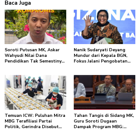
Baca Juga
Soroti Putusan MK, Askar
Nanik Sudaryati Deyang
Wahyudi Nilai Dana
Mundur dari Kepala BGN,
Pendidikan Tak Semestinya
Fokus Jalani Pengobatan
Biayai MBG
Jantung di Luar Negeri
Temuan ICW: Puluhan Mitra
Tahan Tangis di Sidang MK,
MBG Terafiliasi Partai
Guru Soroti Dugaan
Politik, Gerindra Disebut
Dampak Program MBG:
Paling Banyak
Singgung PHK, Gaji hingga
Beban Kerja