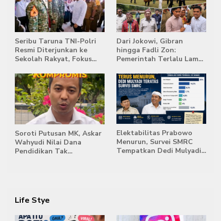
Seribu Taruna TNI-Polri
Dari Jokowi, Gibran
Resmi Diterjunkan ke
hingga Fadli Zon:
Sekolah Rakyat, Fokus
Pemerintah Terlalu Lama
Bentuk Karakter dan
Memberi Tanggapan,
Kemandirian Siswa
Stockpile Batu Bara Masih
Mengepung Candi Muaro
Jambi
Elektabilitas Prabowo
Soroti Putusan MK, Askar
Menurun, Survei SMRC
Wahyudi Nilai Dana
Tempatkan Dedi Mulyadi
Pendidikan Tak
di Posisi Teratas Capres
Semestinya Biayai MBG
2029
Life Stye