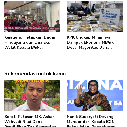
Kejagung Tetapkan Dadan
KPK Ungkap Minimnya
Hindayana dan Dua Eks
Dampak Ekonomi MBG di
Wakil Kepala BGN
Desa, Mayoritas Dana
Tersangka Korupsi MBG
Mengalir ke Kota
Rekomendasi untuk kamu
Soroti Putusan MK, Askar
Nanik Sudaryati Deyang
Wahyudi Nilai Dana
Mundur dari Kepala BGN,
Pendidikan Tak Semestinya
Fokus Jalani Pengobatan