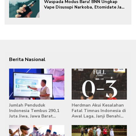
Waspada Modus Baru! BNN Ungkap
Vape Disusupi Narkoba, Etomidate Jadi
Ancaman Tersembunyi
Berita Nasional
Jumlah Penduduk
Herdman Akui Kesalahan
Indonesia Tembus 290,1
Fatal Timnas Indonesia di
Juta Jiwa, Jawa Barat
Awal Laga, Janji Benahi
Masih Jadi Provinsi
Transisi Jelang Hadapi
Terpadat
Singapura