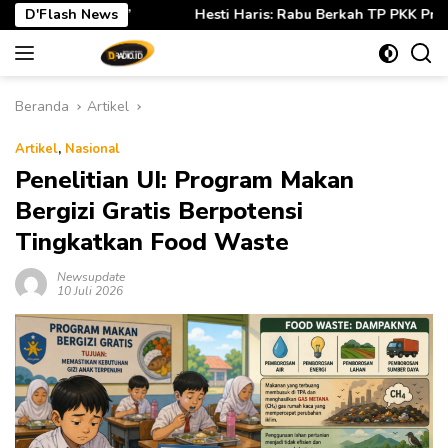
Langsung
ti Haris: Rabu Berkah TP PKK Provinsi Jambi Perkuat Literasi K
D'Flash News
ke
konten
Beranda
Artikel
Artikel
,
Nasional
Penelitian UI: Program Makan
Bergizi Gratis Berpotensi
Tingkatkan Food Waste
Newsupdate
10 Juli 2026