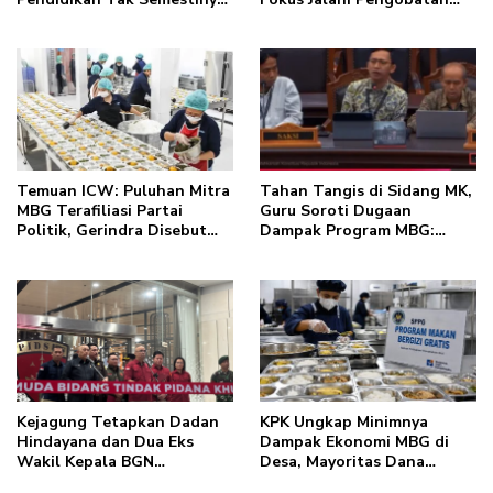
Biayai MBG
Jantung di Luar Negeri
Temuan ICW: Puluhan Mitra
Tahan Tangis di Sidang MK,
MBG Terafiliasi Partai
Guru Soroti Dugaan
Politik, Gerindra Disebut
Dampak Program MBG:
Paling Banyak
Singgung PHK, Gaji hingga
Beban Kerja
Kejagung Tetapkan Dadan
KPK Ungkap Minimnya
Hindayana dan Dua Eks
Dampak Ekonomi MBG di
Wakil Kepala BGN
Desa, Mayoritas Dana
Tersangka Korupsi MBG
Mengalir ke Kota