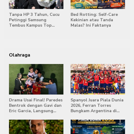
Tanpa HP 3 Tahun, Cucu
Bed Rotting: Self-Care
Petinggi Samsung
Kekinian atau Tanda
Tembus Kampus Top
Malas? Ini Faktanya
Korea
Olahraga
Drama Usai Final! Paredes
Spanyol Juara Piala Dunia
Bentrok dengan Gavi dan
2026, Ferran Torres
Eric Garcia, Langsung
Bungkam Argentina di
Diusir Wasit
Babak Extra Time