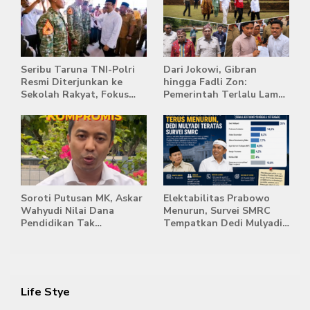
Seribu Taruna TNI-Polri
Dari Jokowi, Gibran
Resmi Diterjunkan ke
hingga Fadli Zon:
Sekolah Rakyat, Fokus
Pemerintah Terlalu Lama
Bentuk Karakter dan
Memberi Tanggapan,
Kemandirian Siswa
Stockpile Batu Bara Masih
Mengepung Candi Muaro
Jambi
Soroti Putusan MK, Askar
Elektabilitas Prabowo
Wahyudi Nilai Dana
Menurun, Survei SMRC
Pendidikan Tak
Tempatkan Dedi Mulyadi
Semestinya Biayai MBG
di Posisi Teratas Capres
2029
Life Stye