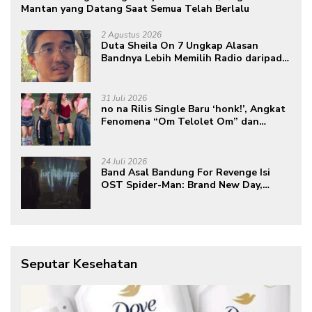
Mantan yang Datang Saat Semua Telah Berlalu
2 Agustus 2026
Duta Sheila On 7 Ungkap Alasan
Bandnya Lebih Memilih Radio daripada
Podcast
31 Juli 2026
no na Rilis Single Baru ‘honk!’, Angkat
Fenomena “Om Telolet Om” dan
Perkuat Identitas Indonesia di Kancah
Global
24 Juli 2026
Band Asal Bandung For Revenge Isi
OST Spider-Man: Brand New Day,
Torehkan Prestasi di Kancah
Internasional
Seputar Kesehatan