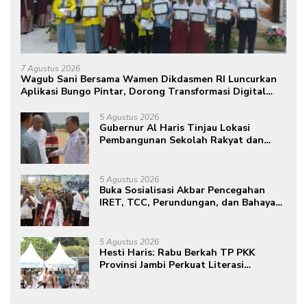
7 Agustus 2026
Wagub Sani Bersama Wamen Dikdasmen RI Luncurkan
Aplikasi Bungo Pintar, Dorong Transformasi Digital
Pendidikan di Jambi
5 Agustus 2026
Gubernur Al Haris Tinjau Lokasi
Pembangunan Sekolah Rakyat dan
Lokasi Pembangunan BTN Bungo
Green City
5 Agustus 2026
Buka Sosialisasi Akbar Pencegahan
IRET, TCC, Perundungan, dan Bahaya
Narkoba di Bungo, Gubernur Al Haris:
“Kalau anak-anakku bisa jaga diri, 60%
masa depan sudah ada di tangan”
5 Agustus 2026
Hesti Haris: Rabu Berkah TP PKK
Provinsi Jambi Perkuat Literasi
Keuangan dan Budaya Kelola Sampah
dari Rumah