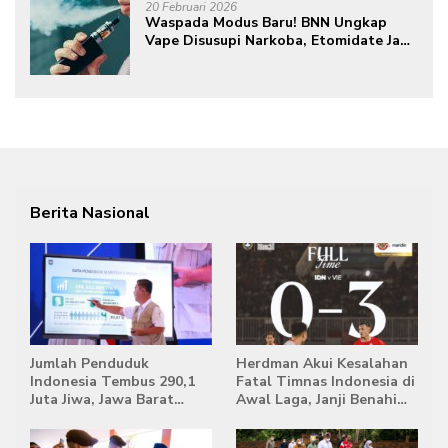
20 Februari 2026
Waspada Modus Baru! BNN Ungkap
Vape Disusupi Narkoba, Etomidate Jadi
Ancaman Tersembunyi
Berita Nasional
Jumlah Penduduk
Herdman Akui Kesalahan
Indonesia Tembus 290,1
Fatal Timnas Indonesia di
Juta Jiwa, Jawa Barat
Awal Laga, Janji Benahi
Masih Jadi Provinsi
Transisi Jelang Hadapi
Terpadat
Singapura