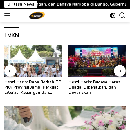
Langsung
an Bahaya Narkoba di Bungo, Gubernur Al Haris: “Kalau anak-anak
D'Flash News
ke
konten
LMKN
Hesti Haris: Rabu Berkah TP
Hesti Haris: Budaya Harus
PKK Provinsi Jambi Perkuat
Dijaga, Dikenalkan, dan
Literasi Keuangan dan
Diwariskan
Budaya Kelola Sampah dari
Rumah