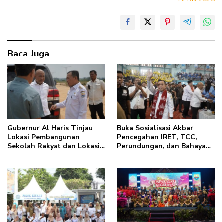
Baca Juga
Gubernur Al Haris Tinjau
Buka Sosialisasi Akbar
Lokasi Pembangunan
Pencegahan IRET, TCC,
Sekolah Rakyat dan Lokasi
Perundungan, dan Bahaya
Pembangunan BTN Bungo
Narkoba di Bungo, Gubernur
Green City
Al Haris: “Kalau anak-
anakku bisa jaga diri, 60%
masa depan sudah ada di
tangan”