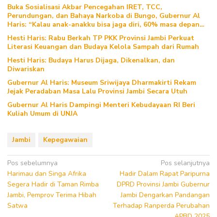
Buka Sosialisasi Akbar Pencegahan IRET, TCC,
Perundungan, dan Bahaya Narkoba di Bungo, Gubernur Al
Haris: “Kalau anak-anakku bisa jaga diri, 60% masa depan
sudah ada di tangan”
Hesti Haris: Rabu Berkah TP PKK Provinsi Jambi Perkuat
Literasi Keuangan dan Budaya Kelola Sampah dari Rumah
Hesti Haris: Budaya Harus Dijaga, Dikenalkan, dan
Diwariskan
Gubernur Al Haris: Museum Sriwijaya Dharmakirti Rekam
Jejak Peradaban Masa Lalu Provinsi Jambi Secara Utuh
Gubernur Al Haris Dampingi Menteri Kebudayaan RI Beri
Kuliah Umum di UNJA
Jambi
Kepegawaian
Navigasi
Pos sebelumnya
Pos selanjutnya
Harimau dan Singa Afrika
Hadir Dalam Rapat Paripurna
pos
Segera Hadir di Taman Rimba
DPRD Provinsi Jambi Gubernur
Jambi, Pemprov Terima Hibah
Jambi Dengarkan Pandangan
Satwa
Terhadap Ranperda Perubahan
APBD 2025