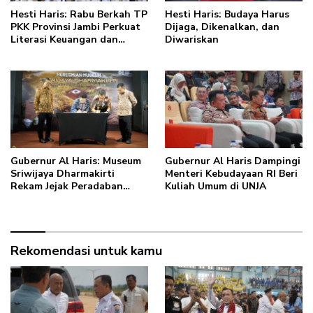
Hesti Haris: Rabu Berkah TP
Hesti Haris: Budaya Harus
PKK Provinsi Jambi Perkuat
Dijaga, Dikenalkan, dan
Literasi Keuangan dan
Diwariskan
Budaya Kelola Sampah dari
Rumah
Gubernur Al Haris: Museum
Gubernur Al Haris Dampingi
Sriwijaya Dharmakirti
Menteri Kebudayaan RI Beri
Rekam Jejak Peradaban
Kuliah Umum di UNJA
Masa Lalu Provinsi Jambi
Secara Utuh
Rekomendasi untuk kamu