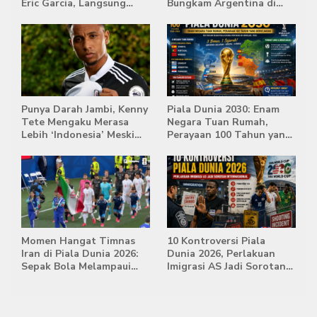
Eric Garcia, Langsung
Bungkam Argentina di
Diusir Wasit
Babak Extra Time
Punya Darah Jambi, Kenny
Piala Dunia 2030: Enam
Tete Mengaku Merasa
Negara Tuan Rumah,
Lebih ‘Indonesia’ Meski
Perayaan 100 Tahun yang
Lahir di Belanda
Bersejarah
Momen Hangat Timnas
10 Kontroversi Piala
Iran di Piala Dunia 2026:
Dunia 2026, Perlakuan
Sepak Bola Melampaui
Imigrasi AS Jadi Sorotan
Batas Politik
Internasional