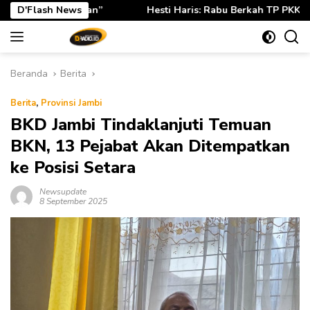
Langsung
Hesti Haris: Rabu Berkah TP PKK Provinsi Jambi Perkuat Literas
D'Flash News
ke
konten
Beranda
Berita
Berita
,
Provinsi Jambi
BKD Jambi Tindaklanjuti Temuan
BKN, 13 Pejabat Akan Ditempatkan
ke Posisi Setara
Newsupdate
8 September 2025