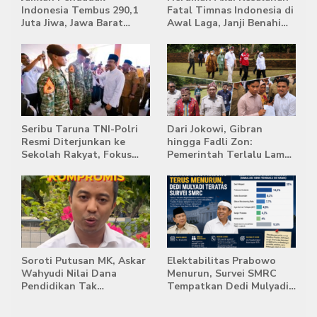
Indonesia Tembus 290,1
Fatal Timnas Indonesia di
Juta Jiwa, Jawa Barat
Awal Laga, Janji Benahi
Masih Jadi Provinsi
Transisi Jelang Hadapi
Terpadat
Singapura
Seribu Taruna TNI-Polri
Dari Jokowi, Gibran
Resmi Diterjunkan ke
hingga Fadli Zon:
Sekolah Rakyat, Fokus
Pemerintah Terlalu Lama
Bentuk Karakter dan
Memberi Tanggapan,
Kemandirian Siswa
Stockpile Batu Bara Masih
Mengepung Candi Muaro
Jambi
Soroti Putusan MK, Askar
Elektabilitas Prabowo
Wahyudi Nilai Dana
Menurun, Survei SMRC
Pendidikan Tak
Tempatkan Dedi Mulyadi
Semestinya Biayai MBG
di Posisi Teratas Capres
2029