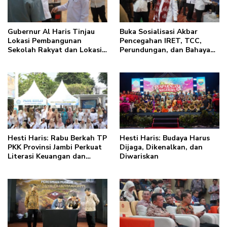
Gubernur Al Haris Tinjau
Buka Sosialisasi Akbar
Lokasi Pembangunan
Pencegahan IRET, TCC,
Sekolah Rakyat dan Lokasi
Perundungan, dan Bahaya
Pembangunan BTN Bungo
Narkoba di Bungo, Gubernur
Green City
Al Haris: “Kalau anak-
anakku bisa jaga diri, 60%
masa depan sudah ada di
tangan”
Hesti Haris: Rabu Berkah TP
Hesti Haris: Budaya Harus
PKK Provinsi Jambi Perkuat
Dijaga, Dikenalkan, dan
Literasi Keuangan dan
Diwariskan
Budaya Kelola Sampah dari
Rumah