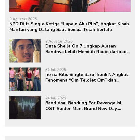
3 Agustus 2026
NPD Rilis Single Ketiga “Lupain Aku Plis”, Angkat Kisah
Mantan yang Datang Saat Semua Telah Berlalu
2 Agustus 2026
Duta Sheila On 7 Ungkap Alasan
Bandnya Lebih Memilih Radio daripada
Podcast
31 Juli 2026
no na Rilis Single Baru ‘honk!’, Angkat
Fenomena “Om Telolet Om” dan
Perkuat Identitas Indonesia di Kancah
Global
24 Juli 2026
Band Asal Bandung For Revenge Isi
OST Spider-Man: Brand New Day,
Torehkan Prestasi di Kancah
Internasional