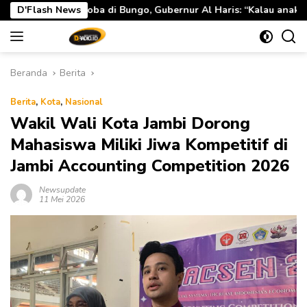
Langsung
ubernur Al Haris: “Kalau anak-anakku bisa jaga diri, 60% masa d
D'Flash News
ke
konten
Beranda
Berita
Berita
,
Kota
,
Nasional
Wakil Wali Kota Jambi Dorong
Mahasiswa Miliki Jiwa Kompetitif di
Jambi Accounting Competition 2026
Newsupdate
11 Mei 2026