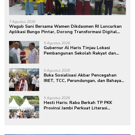
7 Agustus 2026
Wagub Sani Bersama Wamen Dikdasmen RI Luncurkan
Aplikasi Bungo Pintar, Dorong Transformasi Digital
Pendidikan di Jambi
5 Agustus 2026
Gubernur Al Haris Tinjau Lokasi
Pembangunan Sekolah Rakyat dan
Lokasi Pembangunan BTN Bungo
Green City
5 Agustus 2026
Buka Sosialisasi Akbar Pencegahan
IRET, TCC, Perundungan, dan Bahaya
Narkoba di Bungo, Gubernur Al Haris:
“Kalau anak-anakku bisa jaga diri, 60%
masa depan sudah ada di tangan”
5 Agustus 2026
Hesti Haris: Rabu Berkah TP PKK
Provinsi Jambi Perkuat Literasi
Keuangan dan Budaya Kelola Sampah
dari Rumah