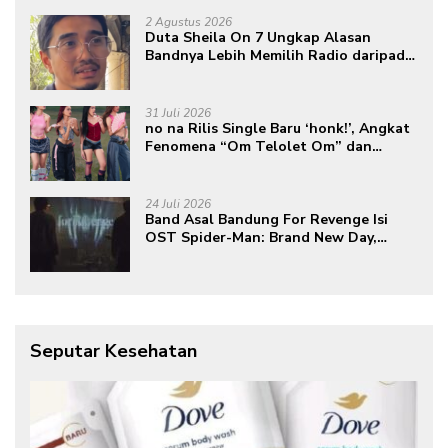
2 Agustus 2026
Duta Sheila On 7 Ungkap Alasan
Bandnya Lebih Memilih Radio daripada
Podcast
31 Juli 2026
no na Rilis Single Baru ‘honk!’, Angkat
Fenomena “Om Telolet Om” dan
Perkuat Identitas Indonesia di Kancah
Global
24 Juli 2026
Band Asal Bandung For Revenge Isi
OST Spider-Man: Brand New Day,
Torehkan Prestasi di Kancah
Internasional
Seputar Kesehatan