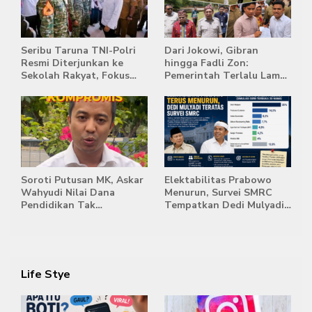
Seribu Taruna TNI-Polri
Dari Jokowi, Gibran
Resmi Diterjunkan ke
hingga Fadli Zon:
Sekolah Rakyat, Fokus
Pemerintah Terlalu Lama
Bentuk Karakter dan
Memberi Tanggapan,
Kemandirian Siswa
Stockpile Batu Bara Masih
Mengepung Candi Muaro
Jambi
Soroti Putusan MK, Askar
Elektabilitas Prabowo
Wahyudi Nilai Dana
Menurun, Survei SMRC
Pendidikan Tak
Tempatkan Dedi Mulyadi
Semestinya Biayai MBG
di Posisi Teratas Capres
2029
Life Stye