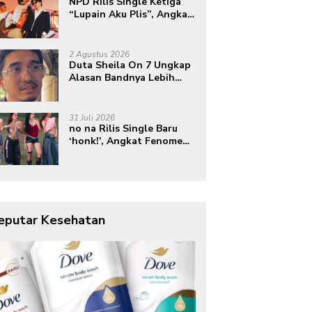
NPD Rilis Single Ketiga
“Lupain Aku Plis”, Angkat
Kisah Mantan yang
Datang Saat Semua Telah
Berlalu
2 Agustus 2026
Duta Sheila On 7 Ungkap
Alasan Bandnya Lebih
Memilih Radio daripada
Podcast
31 Juli 2026
no na Rilis Single Baru
‘honk!’, Angkat Fenomena
“Om Telolet Om” dan
Perkuat Identitas
Indonesia di Kancah
Global
eputar Kesehatan