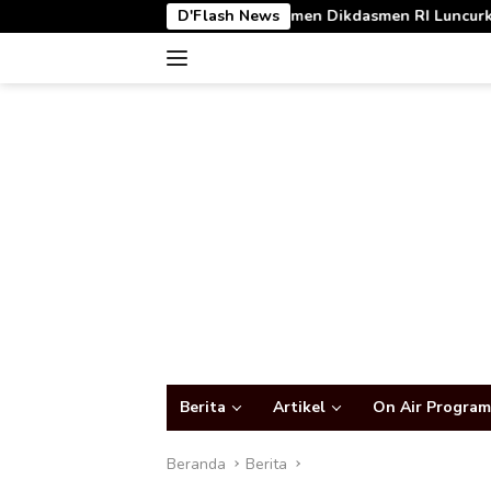
Langsung
ni Bersama Wamen Dikdasmen RI Luncurkan Aplikasi Bungo Pintar
D'Flash News
ke
konten
Berita
Artikel
On Air Program
Beranda
Berita