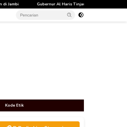
ernur Al Haris Tinjau Lokasi Pembangunan Sekolah Rakyat dan 
tutup
Kode Etik