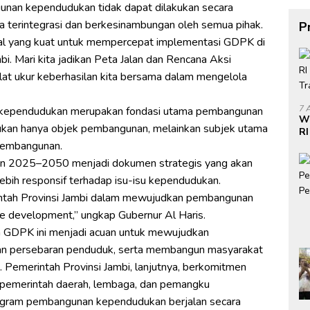
nan kependudukan tidak dapat dilakukan secara
ra terintegrasi dan berkesinambungan oleh semua pihak.
P
al yang kuat untuk mempercepat implementasi GDPK di
i. Mari kita jadikan Peta Jalan dan Rencana Aksi
alat ukur keberhasilan kita bersama dalam mengelola
7 
 kependudukan merupakan fondasi utama pembangunan
W
bukan hanya objek pembangunan, melainkan subjek utama
RI
Do
 pembangunan.
di
ahun 2025–2050 menjadi dokumen strategis yang akan
bih responsif terhadap isu-isu kependudukan.
tah Provinsi Jambi dalam mewujudkan pembangunan
le development,” ungkap Gubernur Al Haris.
a GDPK ini menjadi acuan untuk mewujudkan
 dan persebaran penduduk, serta membangun masyarakat
. Pemerintah Provinsi Jambi, lanjutnya, berkomitmen
 pemerintah daerah, lembaga, dan pemangku
program pembangunan kependudukan berjalan secara