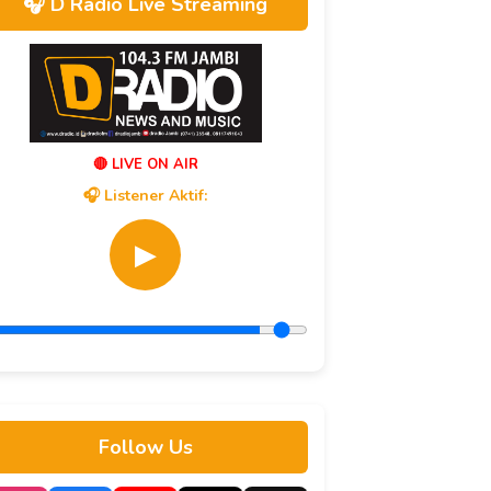
🎧 D Radio Live Streaming
🔴 LIVE ON AIR
🎧 Listener Aktif:
▶
Follow Us