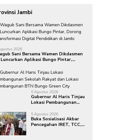
rovinsi Jambi
Agustus 2026
agub Sani Bersama Wamen Dikdasmen
 Luncurkan Aplikasi Bungo Pintar,
rong Transformasi Digital Pendidikan
 Jambi
5 Agustus 2026
Gubernur Al Haris Tinjau
Lokasi Pembangunan
Sekolah Rakyat dan
Lokasi Pembangunan BTN
5 Agustus 2026
Buka Sosialisasi Akbar
Bungo Green City
Pencegahan IRET, TCC,
Perundungan, dan Bahaya
Narkoba di Bungo,