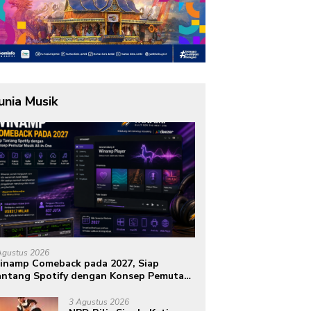
unia Musik
Agustus 2026
inamp Comeback pada 2027, Siap
ntang Spotify dengan Konsep Pemutar
sik All-in-One
3 Agustus 2026