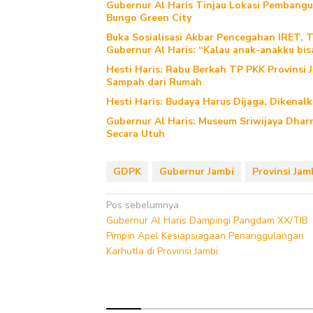
Gubernur Al Haris Tinjau Lokasi Pemban
Bungo Green City
Buka Sosialisasi Akbar Pencegahan IRET, 
Gubernur Al Haris: “Kalau anak-anakku bis
Hesti Haris: Rabu Berkah TP PKK Provinsi 
Sampah dari Rumah
Hesti Haris: Budaya Harus Dijaga, Dikenal
Gubernur Al Haris: Museum Sriwijaya Dharm
Secara Utuh
GDPK
Gubernur Jambi
Provinsi Jam
Navigasi
Pos sebelumnya
Gubernur Al Haris Dampingi Pangdam XX/TIB
pos
Pimpin Apel Kesiapsiagaan Penanggulangan
Karhutla di Provinsi Jambi