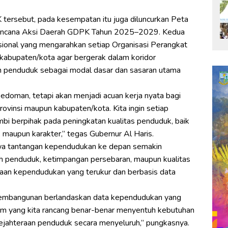
K tersebut, pada kesempatan itu juga diluncurkan Peta
encana Aksi Daerah GDPK Tahun 2025–2029. Kedua
sional yang mengarahkan setiap Organisasi Perangkat
kabupaten/kota agar bergerak dalam koridor
 penduduk sebagai modal dasar dan sasaran utama
edoman, tetapi akan menjadi acuan kerja nyata bagi
ovinsi maupun kabupaten/kota. Kita ingin setiap
bi berpihak pada peningkatan kualitas penduduk, baik
 maupun karakter,” tegas Gubernur Al Haris.
wa tantangan kependudukan ke depan semakin
ah penduduk, ketimpangan persebaran, maupun kualitas
naan kependudukan yang terukur dan berbasis data
 pembangunan berlandaskan data kependudukan yang
ram yang kita rancang benar-benar menyentuh kebutuhan
jahteraan penduduk secara menyeluruh,” pungkasnya.