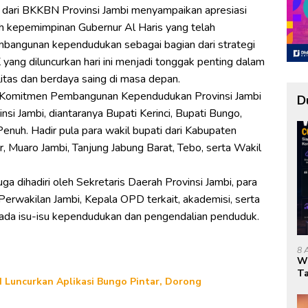
dari BKKBN Provinsi Jambi menyampaikan apresiasi
h kepemimpinan Gubernur Al Haris yang telah
mbangunan kependudukan sebagai bagian dari strategi
ng diluncurkan hari ini menjadi tonggak penting dalam
tas dan berdaya saing di masa depan.
 Komitmen Pembangunan Kependudukan Provinsi Jambi
D
insi Jambi, diantaranya Bupati Kerinci, Bupati Bungo,
enuh. Hadir pula para wakil bupati dari Kabupaten
, Muaro Jambi, Tanjung Jabung Barat, Tebo, serta Wakil
uga dihadiri oleh Sekretaris Daerah Provinsi Jambi, para
rwakilan Jambi, Kepala OPD terkait, akademisi, serta
ada isu-isu kependudukan dan pengendalian penduduk.
8 
W
Ta
Luncurkan Aplikasi Bungo Pintar, Dorong
Mu