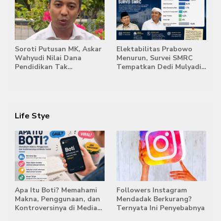
Mengepung Candi Muaro
Jambi
Soroti Putusan MK, Askar
Elektabilitas Prabowo
Wahyudi Nilai Dana
Menurun, Survei SMRC
Pendidikan Tak
Tempatkan Dedi Mulyadi
Semestinya Biayai MBG
di Posisi Teratas Capres
2029
Life Stye
Apa Itu Boti? Memahami
Followers Instagram
Makna, Penggunaan, dan
Mendadak Berkurang?
Kontroversinya di Media
Ternyata Ini Penyebabnya
Sosial