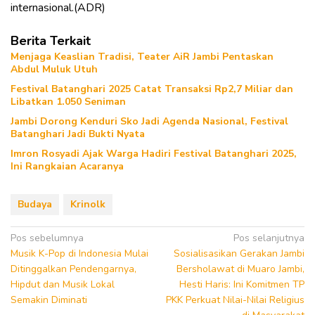
internasional.(ADR)
Berita Terkait
Menjaga Keaslian Tradisi, Teater AiR Jambi Pentaskan
Abdul Muluk Utuh
Festival Batanghari 2025 Catat Transaksi Rp2,7 Miliar dan
Libatkan 1.050 Seniman
Jambi Dorong Kenduri Sko Jadi Agenda Nasional, Festival
Batanghari Jadi Bukti Nyata
Imron Rosyadi Ajak Warga Hadiri Festival Batanghari 2025,
Ini Rangkaian Acaranya
Budaya
Krinolk
Navigasi
Pos sebelumnya
Pos selanjutnya
Musik K-Pop di Indonesia Mulai
Sosialisasikan Gerakan Jambi
pos
Ditinggalkan Pendengarnya,
Bersholawat di Muaro Jambi,
Hipdut dan Musik Lokal
Hesti Haris: Ini Komitmen TP
Semakin Diminati
PKK Perkuat Nilai-Nilai Religius