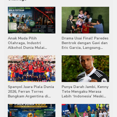
Anak Muda Pilih
Drama Usai Final! Paredes
Olahraga, Industri
Bentrok dengan Gavi dan
Alkohol Dunia Mulai
Eric Garcia, Langsung
Tertekan
Diusir Wasit
Spanyol Juara Piala Dunia
Punya Darah Jambi, Kenny
2026, Ferran Torres
Tete Mengaku Merasa
Bungkam Argentina di
Lebih ‘Indonesia’ Meski
Babak Extra Time
Lahir di Belanda