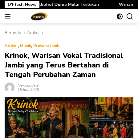
Langsung
l Dunia Mulai Tertekan
D'Flash News
Winamp Comeback pada 2027, Sia
ke
konten
Beranda
Artikel
Artikel
,
Musik
,
Provinsi Jambi
Krinok, Warisan Vokal Tradisional
Jambi yang Terus Bertahan di
Tengah Perubahan Zaman
Newsupdate
15 Juni 2026