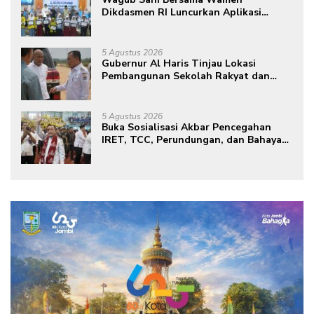
Dikdasmen RI Luncurkan Aplikasi
Bungo Pintar, Dorong Transformasi
Digital Pendidikan di Jambi
5 Agustus 2026
Gubernur Al Haris Tinjau Lokasi
Pembangunan Sekolah Rakyat dan
Lokasi Pembangunan BTN Bungo
Green City
5 Agustus 2026
Buka Sosialisasi Akbar Pencegahan
IRET, TCC, Perundungan, dan Bahaya
Narkoba di Bungo, Gubernur Al Haris:
“Kalau anak-anakku bisa jaga diri, 60%
masa depan sudah ada di tangan”