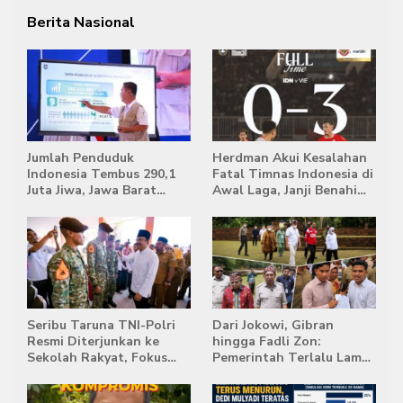
Berita Nasional
Jumlah Penduduk
Herdman Akui Kesalahan
Indonesia Tembus 290,1
Fatal Timnas Indonesia di
Juta Jiwa, Jawa Barat
Awal Laga, Janji Benahi
Masih Jadi Provinsi
Transisi Jelang Hadapi
Terpadat
Singapura
Seribu Taruna TNI-Polri
Dari Jokowi, Gibran
Resmi Diterjunkan ke
hingga Fadli Zon:
Sekolah Rakyat, Fokus
Pemerintah Terlalu Lama
Bentuk Karakter dan
Memberi Tanggapan,
Kemandirian Siswa
Stockpile Batu Bara Masih