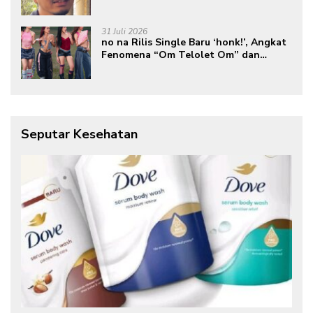
Podcast
31 Juli 2026
no na Rilis Single Baru ‘honk!’, Angkat
Fenomena “Om Telolet Om” dan
Perkuat Identitas Indonesia di Kancah
Global
Seputar Kesehatan