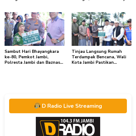
dalam Peringatan Hari
Warga Aktif Edukasikan
Donor Darah Sedunia ke-80
Program ke Masyarakat
Tahun 2026
Sambut Hari Bhayangkara
Tinjau Langsung Rumah
ke-80, Pemkot Jambi,
Terdampak Bencana, Wali
Polresta Jambi dan Baznas
Kota Jambi Pastikan
Kolaborasi Bedah Rumah
Bantuan Berlanjut
Mak Gambreng
D Radio Live Streaming