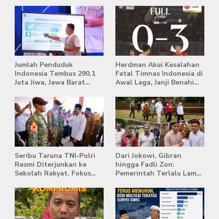
Jumlah Penduduk
Herdman Akui Kesalahan
Indonesia Tembus 290,1
Fatal Timnas Indonesia di
Juta Jiwa, Jawa Barat
Awal Laga, Janji Benahi
Masih Jadi Provinsi
Transisi Jelang Hadapi
Terpadat
Singapura
Seribu Taruna TNI-Polri
Dari Jokowi, Gibran
Resmi Diterjunkan ke
hingga Fadli Zon:
Sekolah Rakyat, Fokus
Pemerintah Terlalu Lama
Bentuk Karakter dan
Memberi Tanggapan,
Kemandirian Siswa
Stockpile Batu Bara Masih
Mengepung Candi Muaro
Jambi