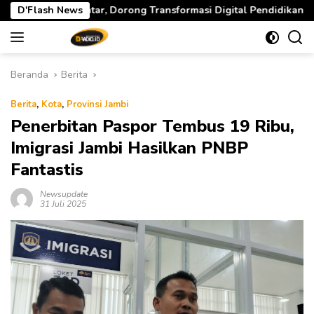
Langsung
ng Transformasi Digital Pendidikan di Jambi
D'Flash News
Gubernur 
ke
konten
Beranda
Berita
Berita
,
Kota
,
Provinsi Jambi
Penerbitan Paspor Tembus 19 Ribu,
Imigrasi Jambi Hasilkan PNBP
Fantastis
Newsupdate
31 Juli 2025