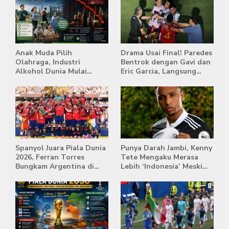
Anak Muda Pilih
Drama Usai Final! Paredes
Olahraga, Industri
Bentrok dengan Gavi dan
Alkohol Dunia Mulai
Eric Garcia, Langsung
Tertekan
Diusir Wasit
Spanyol Juara Piala Dunia
Punya Darah Jambi, Kenny
2026, Ferran Torres
Tete Mengaku Merasa
Bungkam Argentina di
Lebih ‘Indonesia’ Meski
Babak Extra Time
Lahir di Belanda