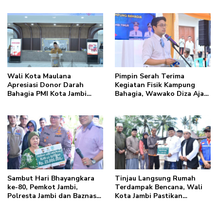
Kota Jambi
Wali Kota Maulana
Pimpin Serah Terima
Apresiasi Donor Darah
Kegiatan Fisik Kampung
Bahagia PMI Kota Jambi
Bahagia, Wawako Diza Ajak
dalam Peringatan Hari
Warga Aktif Edukasikan
Donor Darah Sedunia ke-80
Program ke Masyarakat
Tahun 2026
Sambut Hari Bhayangkara
Tinjau Langsung Rumah
ke-80, Pemkot Jambi,
Terdampak Bencana, Wali
Polresta Jambi dan Baznas
Kota Jambi Pastikan
Kolaborasi Bedah Rumah
Bantuan Berlanjut
Mak Gambreng