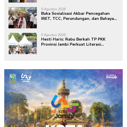
Green City
5 Agustus 2026
Buka Sosialisasi Akbar Pencegahan
IRET, TCC, Perundungan, dan Bahaya
Narkoba di Bungo, Gubernur Al Haris:
“Kalau anak-anakku bisa jaga diri, 60%
masa depan sudah ada di tangan”
5 Agustus 2026
Hesti Haris: Rabu Berkah TP PKK
Provinsi Jambi Perkuat Literasi
Keuangan dan Budaya Kelola Sampah
dari Rumah