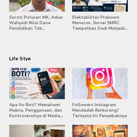
Soroti Putusan MK, Askar
Elektabilitas Prabowo
Wahyudi Nilai Dana
Menurun, Survei SMRC
Pendidikan Tak
Tempatkan Dedi Mulyadi
Semestinya Biayai MBG
di Posisi Teratas Capres
2029
Life Stye
Apa Itu Boti? Memahami
Followers Instagram
Makna, Penggunaan, dan
Mendadak Berkurang?
Kontroversinya di Media
Ternyata Ini Penyebabnya
Sosial