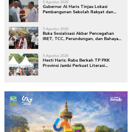
5 Agustus 2026
Gubernur Al Haris Tinjau Lokasi
Pembangunan Sekolah Rakyat dan
Lokasi Pembangunan BTN Bungo
Green City
5 Agustus 2026
Buka Sosialisasi Akbar Pencegahan
IRET, TCC, Perundungan, dan Bahaya
Narkoba di Bungo, Gubernur Al Haris:
“Kalau anak-anakku bisa jaga diri, 60%
masa depan sudah ada di tangan”
5 Agustus 2026
Hesti Haris: Rabu Berkah TP PKK
Provinsi Jambi Perkuat Literasi
Keuangan dan Budaya Kelola Sampah
dari Rumah