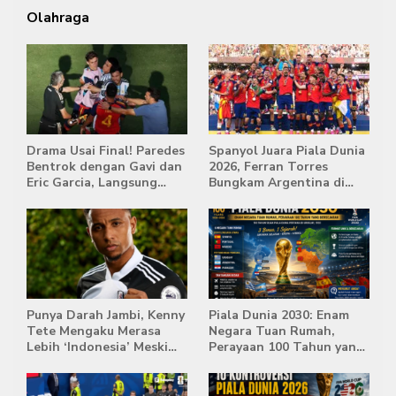
Olahraga
Drama Usai Final! Paredes
Spanyol Juara Piala Dunia
Bentrok dengan Gavi dan
2026, Ferran Torres
Eric Garcia, Langsung
Bungkam Argentina di
Diusir Wasit
Babak Extra Time
Punya Darah Jambi, Kenny
Piala Dunia 2030: Enam
Tete Mengaku Merasa
Negara Tuan Rumah,
Lebih ‘Indonesia’ Meski
Perayaan 100 Tahun yang
Lahir di Belanda
Bersejarah