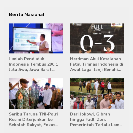
Berita Nasional
Jumlah Penduduk
Herdman Akui Kesalahan
Indonesia Tembus 290,1
Fatal Timnas Indonesia di
Juta Jiwa, Jawa Barat
Awal Laga, Janji Benahi
Masih Jadi Provinsi
Transisi Jelang Hadapi
Terpadat
Singapura
Seribu Taruna TNI-Polri
Dari Jokowi, Gibran
Resmi Diterjunkan ke
hingga Fadli Zon:
Sekolah Rakyat, Fokus
Pemerintah Terlalu Lama
Bentuk Karakter dan
Memberi Tanggapan,