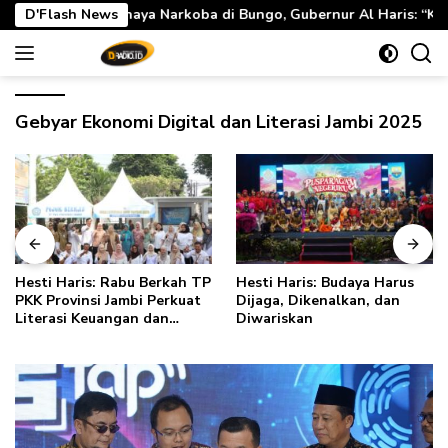
Langsung
koba di Bungo, Gubernur Al Haris: “Kalau anak-anakku bisa jaga
D'Flash News
ke
konten
Gebyar Ekonomi Digital dan Literasi Jambi 2025
Hesti Haris: Rabu Berkah TP
Hesti Haris: Budaya Harus
PKK Provinsi Jambi Perkuat
Dijaga, Dikenalkan, dan
Literasi Keuangan dan
Diwariskan
Budaya Kelola Sampah dari
Rumah