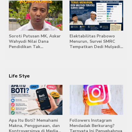
Kemandirian Siswa
Stockpile Batu Bara Masih
Mengepung Candi Muaro
Jambi
Soroti Putusan MK, Askar
Elektabilitas Prabowo
Wahyudi Nilai Dana
Menurun, Survei SMRC
Pendidikan Tak
Tempatkan Dedi Mulyadi
Semestinya Biayai MBG
di Posisi Teratas Capres
2029
Life Stye
Apa Itu Boti? Memahami
Followers Instagram
Makna, Penggunaan, dan
Mendadak Berkurang?
Kontroversinya di Media
Ternyata Ini Penyebabnya