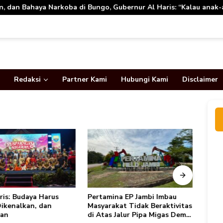
i Bungo, Gubernur Al Haris: “Kalau anak-anakku bisa jaga diri,
Redaksi
Partner Kami
Hubungi Kami
Disclaimer
ris: Budaya Harus
Pertamina EP Jambi Imbau
Juml
Dikenalkan, dan
Masyarakat Tidak Beraktivitas
Tembu
kan
di Atas Jalur Pipa Migas Demi
Barat