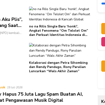
Keselamatan Bersama
Terp
 Aku Plis”,
ang Saat
no na Rilis Single Baru ‘honk!’,
Angkat Fenomena “Om Telolet Om”
 (NPD) kembali…
dan Perkuat Identitas Indonesia di
Kancah Global
Kolaborasi dengan Petra Sihombing
dan Rendy Pandugo, Rony Parulian
Luncurkan “Wals Akhir Zaman”
usik
19 Juli 2026
y Hapus 75 Juta Lagu Spam Buatan AI,
at Pengawasan Musik Digital
K