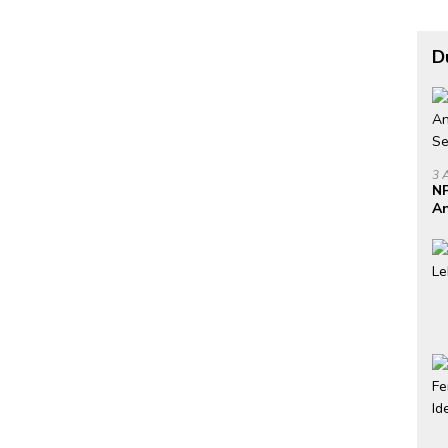
D
3 
NP
An
Se