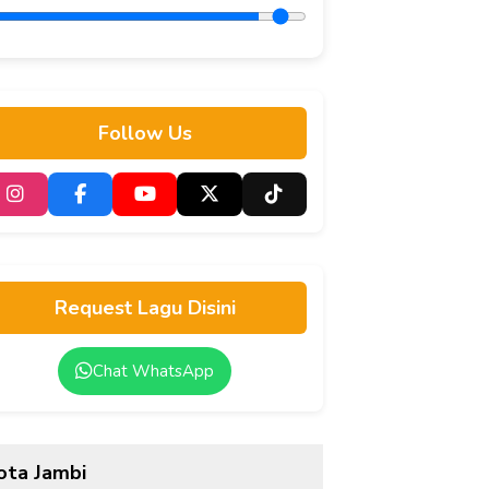
adat
Transformasi Digital
P
Pendidikan di Jambi
G
Follow Us
Request Lagu Disini
Chat WhatsApp
ota Jambi