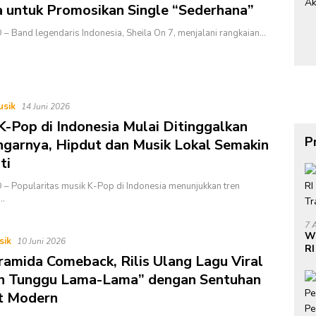
a untuk Promosikan Single “Sederhana”
– Band legendaris Indonesia, Sheila On 7, menjalani rangkaian…
usik
14 Juni 2026
K-Pop di Indonesia Mulai Ditinggalkan
P
garnya, Hipdut dan Musik Lokal Semakin
ti
– Popularitas musik K-Pop di Indonesia menunjukkan tren
…
7 
W
sik
10 Juni 2026
RI
aramida Comeback, Rilis Ulang Lagu Viral
Do
di
n Tunggu Lama-Lama” dengan Sentuhan
t Modern