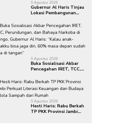
5 Agustus 2026
Gubernur Al Haris Tinjau
Lokasi Pembangunan
Sekolah Rakyat dan
Lokasi Pembangunan BTN
Bungo Green City
5 Agustus 2026
Buka Sosialisasi Akbar
Pencegahan IRET, TCC,
Perundungan, dan Bahaya
Narkoba di Bungo,
Gubernur Al Haris: “Kalau
anak-anakku bisa jaga
diri, 60% masa depan
5 Agustus 2026
sudah ada di tangan”
Hesti Haris: Rabu Berkah
TP PKK Provinsi Jambi
Perkuat Literasi
Keuangan dan Budaya
Kelola Sampah dari
Rumah