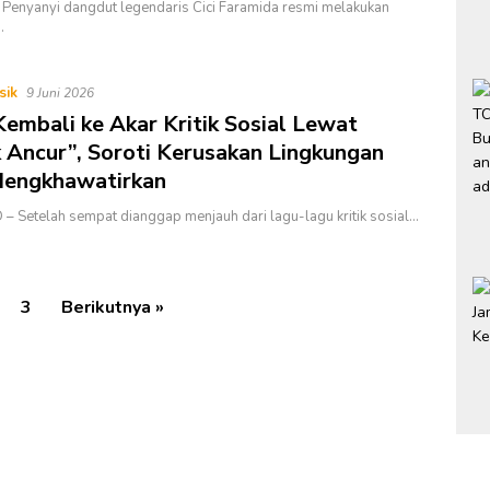
– Penyanyi dangdut legendaris Cici Faramida resmi melakukan
…
sik
9 Juni 2026
Kembali ke Akar Kritik Sosial Lewat
 Ancur”, Soroti Kerusakan Lingkungan
Mengkhawatirkan
– Setelah sempat dianggap menjauh dari lagu-lagu kritik sosial…
3
Berikutnya »