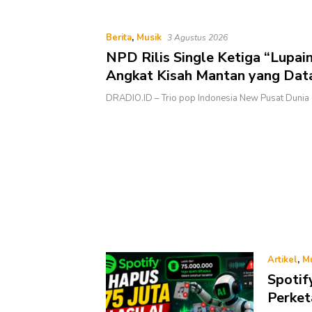
Bungo, Gubernur
Kelola Sampah dari Rumah
Kalau anak-anakku
ri, 60% masa
Berita
,
Musik
 ada di tangan”
3 Agustus 2026
NPD Rilis Single Ketiga “Lupain
Angkat Kisah Mantan yang Dat
Semua Telah Berlalu
DRADIO.ID – Trio pop Indonesia New Pusat Dunia
Artikel
,
M
Spotif
Perket