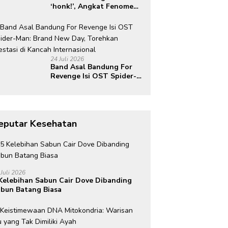
‘honk!’, Angkat Fenomena
“Om Telolet Om” dan
Perkuat Identitas
Indonesia di Kancah
Global
24 Juli 2026
Band Asal Bandung For
Revenge Isi OST Spider-
Man: Brand New Day,
Torehkan Prestasi di
Kancah Internasional
eputar Kesehatan
 Juli 2026
Kelebihan Sabun Cair Dove Dibanding
bun Batang Biasa