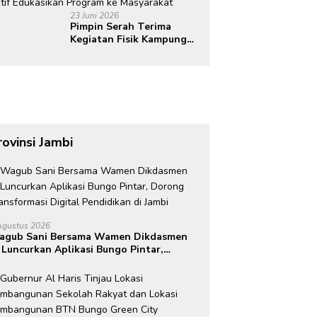
23 Juni 2026
Pimpin Serah Terima
Kegiatan Fisik Kampung
Bahagia, Wawako Diza
Ajak Warga Aktif
Edukasikan Program ke
Masyarakat
rovinsi Jambi
Agustus 2026
agub Sani Bersama Wamen Dikdasmen
 Luncurkan Aplikasi Bungo Pintar,
rong Transformasi Digital Pendidikan
 Jambi