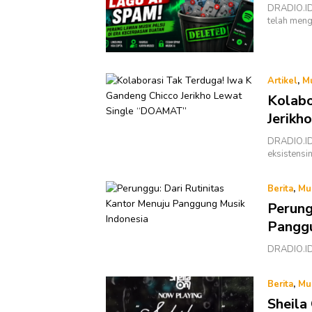
DRADIO.ID 
telah men
Artikel
,
M
Kolabo
Jerikh
DRADIO.ID 
eksistensi
Berita
,
Mu
Perung
Panggu
DRADIO.ID
Berita
,
Mu
Sheila