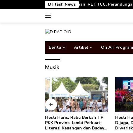
Langsung
i Akbar Pencegahan IRET, TCC, Perundungan, dan Bahaya Narkoba d
D'Flash News
ke
konten
Berita
Artikel
On Air Program
Musik
isasi Akbar
Hesti Haris: Rabu Berkah TP
Hesti Ha
 IRET, TCC,
PKK Provinsi Jambi Perkuat
Dijaga, 
n, dan Bahaya
Literasi Keuangan dan Budaya
Diwaris