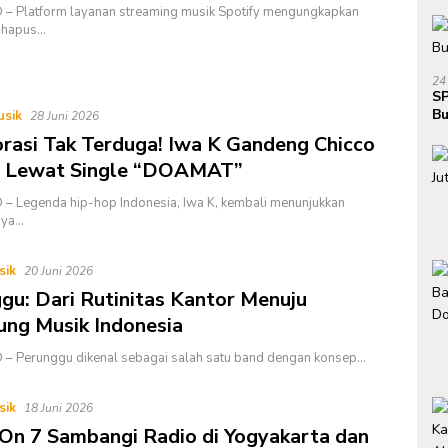
– Platform layanan streaming musik Spotify mengungkapkan
ghapus…
24
SP
Bu
usik
28 Juni 2026
Ja
rasi Tak Terduga! Iwa K Gandeng Chicco
o Lewat Single “DOAMAT”
– Legenda hip-hop Indonesia, Iwa K, kembali menunjukkan
nya…
sik
20 Juni 2026
gu: Dari Rutinitas Kantor Menuju
ng Musik Indonesia
 – Perunggu dikenal sebagai salah satu band dengan konsep…
sik
18 Juni 2026
 On 7 Sambangi Radio di Yogyakarta dan