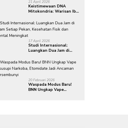
21 April 2026
Keistimewaan DNA
Mitokondria: Warisan Ibu
yang Tak Dimiliki Ayah
17 April 2026
Studi Internasional:
Luangkan Dua Jam di
Alam Setiap Pekan,
Kesehatan Fisik dan
Mental Meningkat
20 Februari 2026
Waspada Modus Baru!
BNN Ungkap Vape
Disusupi Narkoba,
Etomidate Jadi Ancaman
Tersembunyi