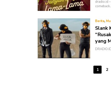
dradio.id 
comeback
Berita
,
Mu
Slank 
“Rusak
yang 
DRADIO.ID 
Paginasi
1
2
pos