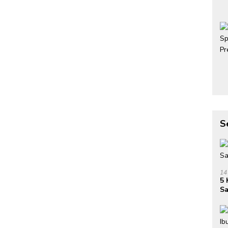
S
14
5 
Sa