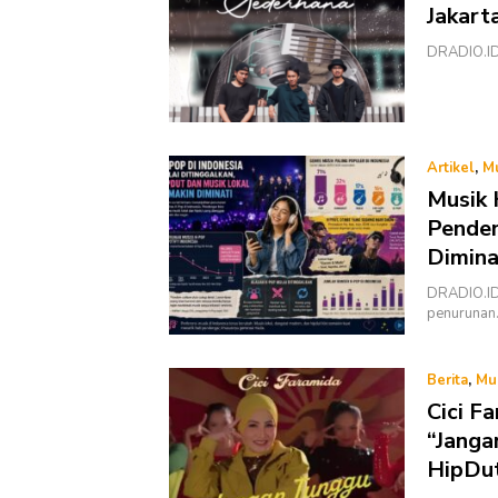
Jakart
DRADIO.ID 
Artikel
,
M
Musik 
Penden
Dimina
DRADIO.ID 
penurunan
Berita
,
Mu
Cici F
“Janga
HipDu