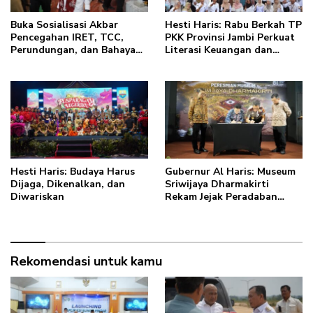
Buka Sosialisasi Akbar
Hesti Haris: Rabu Berkah TP
Pencegahan IRET, TCC,
PKK Provinsi Jambi Perkuat
Perundungan, dan Bahaya
Literasi Keuangan dan
Narkoba di Bungo, Gubernur
Budaya Kelola Sampah dari
Al Haris: “Kalau anak-
Rumah
anakku bisa jaga diri, 60%
masa depan sudah ada di
tangan”
Hesti Haris: Budaya Harus
Gubernur Al Haris: Museum
Dijaga, Dikenalkan, dan
Sriwijaya Dharmakirti
Diwariskan
Rekam Jejak Peradaban
Masa Lalu Provinsi Jambi
Secara Utuh
Rekomendasi untuk kamu