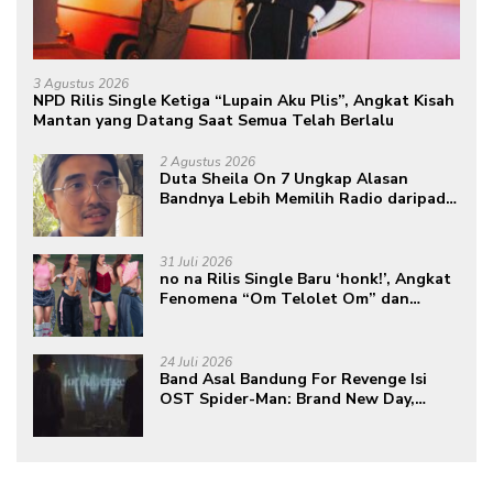
3 Agustus 2026
NPD Rilis Single Ketiga “Lupain Aku Plis”, Angkat Kisah
Mantan yang Datang Saat Semua Telah Berlalu
2 Agustus 2026
Duta Sheila On 7 Ungkap Alasan
Bandnya Lebih Memilih Radio daripada
Podcast
31 Juli 2026
no na Rilis Single Baru ‘honk!’, Angkat
Fenomena “Om Telolet Om” dan
Perkuat Identitas Indonesia di Kancah
Global
24 Juli 2026
Band Asal Bandung For Revenge Isi
OST Spider-Man: Brand New Day,
Torehkan Prestasi di Kancah
Internasional