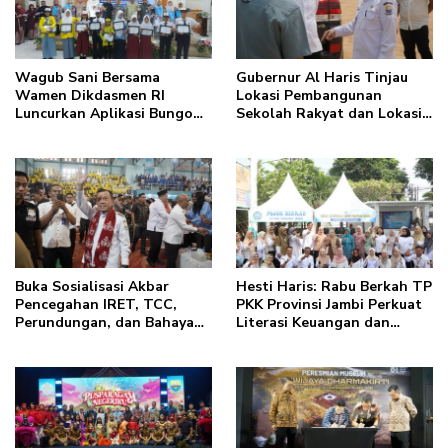
Wagub Sani Bersama
Gubernur Al Haris Tinjau
Wamen Dikdasmen RI
Lokasi Pembangunan
Luncurkan Aplikasi Bungo
Sekolah Rakyat dan Lokasi
Pintar, Dorong
Pembangunan BTN Bungo
Transformasi Digital
Green City
Pendidikan di Jambi
Buka Sosialisasi Akbar
Hesti Haris: Rabu Berkah TP
Pencegahan IRET, TCC,
PKK Provinsi Jambi Perkuat
Perundungan, dan Bahaya
Literasi Keuangan dan
Narkoba di Bungo, Gubernur
Budaya Kelola Sampah dari
Al Haris: “Kalau anak-
Rumah
anakku bisa jaga diri, 60%
masa depan sudah ada di
tangan”