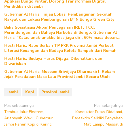
Aplikasi Bungo Pintar, Dorong Transformasi Digital
Pendidikan di Jambi
Gubernur Al Haris Tinjau Lokasi Pembangunan Sekolah
Rakyat dan Lokasi Pembangunan BTN Bungo Green City
Buka Sosialisasi Akbar Pencegahan IRET, TCC,
Perundungan, dan Bahaya Narkoba di Bungo, Gubernur Al
Haris: “Kalau anak-anakku bisa jaga diri, 60% masa depan
sudah ada di tangan”
Hesti Haris: Rabu Berkah TP PKK Provinsi Jambi Perkuat
Literasi Keuangan dan Budaya Kelola Sampah dari Rumah
Hesti Haris: Budaya Harus Dijaga, Dikenalkan, dan
Diwariskan
Gubernur Al Haris: Museum Sriwijaya Dharmakirti Rekam
Jejak Peradaban Masa Lalu Provinsi Jambi Secara Utuh
Jambi
Kopi
Provinsi Jambi
Navigasi
Pos sebelumnya
Pos selanjutnya
Tembus Jalur Ekstrem,
Konduktor Putus Didalami,
pos
Ariansyah Wakili Gubernur
Bareskrim Selidiki Penyebab
Jambi Panen Kopi di Kerinci
Mati Lampu Massal di