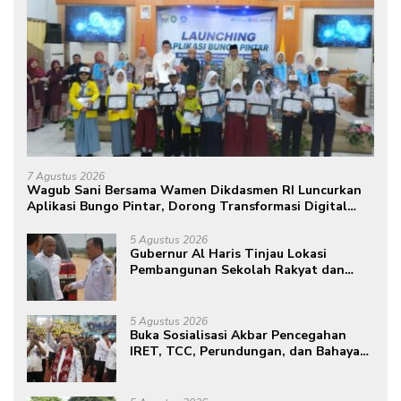
7 Agustus 2026
Wagub Sani Bersama Wamen Dikdasmen RI Luncurkan
Aplikasi Bungo Pintar, Dorong Transformasi Digital
Pendidikan di Jambi
5 Agustus 2026
Gubernur Al Haris Tinjau Lokasi
Pembangunan Sekolah Rakyat dan
Lokasi Pembangunan BTN Bungo
Green City
5 Agustus 2026
Buka Sosialisasi Akbar Pencegahan
IRET, TCC, Perundungan, dan Bahaya
Narkoba di Bungo, Gubernur Al Haris:
“Kalau anak-anakku bisa jaga diri, 60%
masa depan sudah ada di tangan”