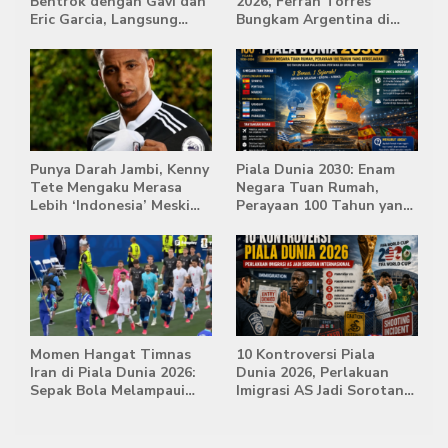
Bentrok dengan Gavi dan
2026, Ferran Torres
Eric Garcia, Langsung
Bungkam Argentina di
Diusir Wasit
Babak Extra Time
Punya Darah Jambi, Kenny
Piala Dunia 2030: Enam
Tete Mengaku Merasa
Negara Tuan Rumah,
Lebih ‘Indonesia’ Meski
Perayaan 100 Tahun yang
Lahir di Belanda
Bersejarah
Momen Hangat Timnas
10 Kontroversi Piala
Iran di Piala Dunia 2026:
Dunia 2026, Perlakuan
Sepak Bola Melampaui
Imigrasi AS Jadi Sorotan
Batas Politik
Internasional