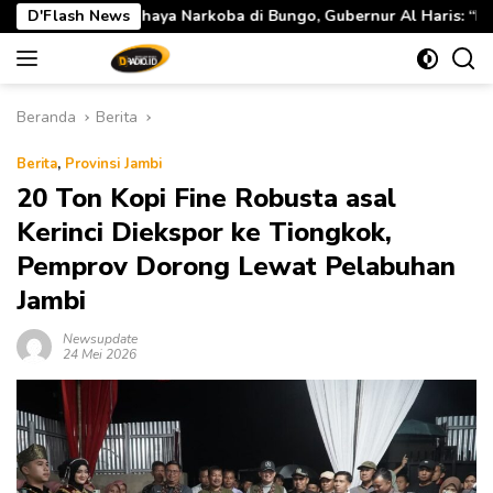
Langsung
di Bungo, Gubernur Al Haris: “Kalau anak-anakku bisa jaga diri,
D'Flash News
ke
konten
Beranda
Berita
Berita
,
Provinsi Jambi
20 Ton Kopi Fine Robusta asal
Kerinci Diekspor ke Tiongkok,
Pemprov Dorong Lewat Pelabuhan
Jambi
Newsupdate
24 Mei 2026