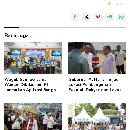
Sumatera
Baca Juga
Wagub Sani Bersama
Gubernur Al Haris Tinjau
Wamen Dikdasmen RI
Lokasi Pembangunan
Luncurkan Aplikasi Bungo
Sekolah Rakyat dan Lokasi
Pintar, Dorong
Pembangunan BTN Bungo
Transformasi Digital
Green City
Pendidikan di Jambi