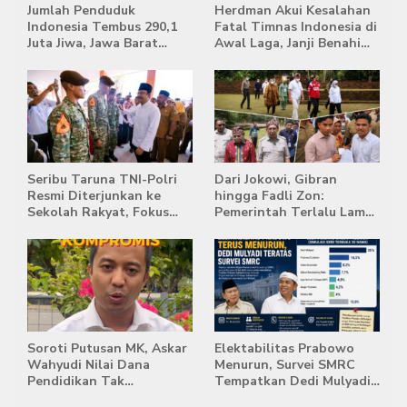
Jumlah Penduduk
Herdman Akui Kesalahan
Indonesia Tembus 290,1
Fatal Timnas Indonesia di
Juta Jiwa, Jawa Barat
Awal Laga, Janji Benahi
Masih Jadi Provinsi
Transisi Jelang Hadapi
Terpadat
Singapura
Seribu Taruna TNI-Polri
Dari Jokowi, Gibran
Resmi Diterjunkan ke
hingga Fadli Zon:
Sekolah Rakyat, Fokus
Pemerintah Terlalu Lama
Bentuk Karakter dan
Memberi Tanggapan,
Kemandirian Siswa
Stockpile Batu Bara Masih
Mengepung Candi Muaro
Jambi
Soroti Putusan MK, Askar
Elektabilitas Prabowo
Wahyudi Nilai Dana
Menurun, Survei SMRC
Pendidikan Tak
Tempatkan Dedi Mulyadi
Semestinya Biayai MBG
di Posisi Teratas Capres