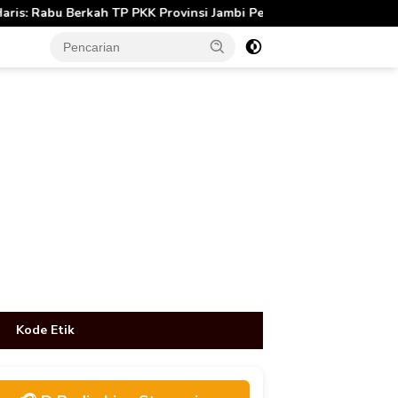
rovinsi Jambi Perkuat Literasi Keuangan dan Budaya Kelola Samp
tutup
Kode Etik