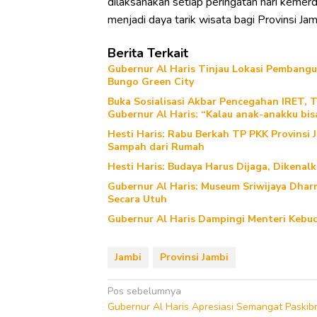
dilaksanakan setiap peringatan hari kemerd
menjadi daya tarik wisata bagi Provinsi Ja
Berita Terkait
Gubernur Al Haris Tinjau Lokasi Pemban
Bungo Green City
Buka Sosialisasi Akbar Pencegahan IRET, 
Gubernur Al Haris: “Kalau anak-anakku bis
Hesti Haris: Rabu Berkah TP PKK Provinsi 
Sampah dari Rumah
Hesti Haris: Budaya Harus Dijaga, Dikenal
Gubernur Al Haris: Museum Sriwijaya Dharm
Secara Utuh
Gubernur Al Haris Dampingi Menteri Kebud
Jambi
Provinsi Jambi
Navigasi
Pos sebelumnya
Gubernur Al Haris Apresiasi Semangat Paskib
pos