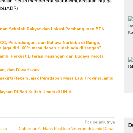
ekaan. Selain mempererat silaturahmi, kegiatan ini juga
mbi.(ADR)
gunan Sekolah Rakyat dan Lokasi Pembangunan BTN
TCC, Perundungan, dan Bahaya Narkoba di Bungo,
a jaga diri, 60% masa depan sudah ada di tangan”
Jambi Perkuat Literasi Keuangan dan Budaya Kelola
kan, dan Diwariskan
akirti Rekam Jejak Peradaban Masa Lalu Provinsi Jambi
ayaan RI Beri Kuliah Umum di UNJA
Pos selanjutnya
D
raka
Gubernur Al Haris Pastikan Veteran di Jambi Dapat