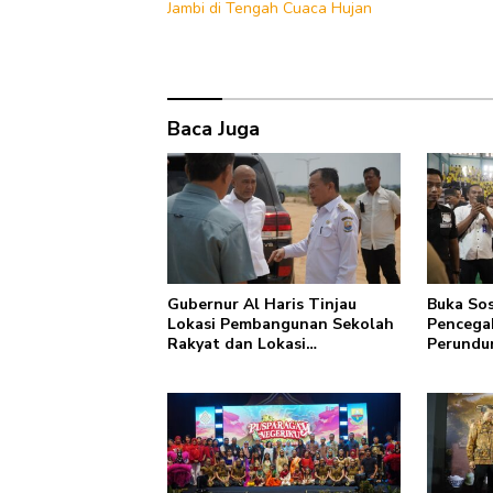
Jambi di Tengah Cuaca Hujan
Baca Juga
Gubernur Al Haris Tinjau
Buka Sos
Lokasi Pembangunan Sekolah
Pencega
Rakyat dan Lokasi
Perundu
Pembangunan BTN Bungo
Narkoba
Green City
Al Haris
bisa jag
depan su