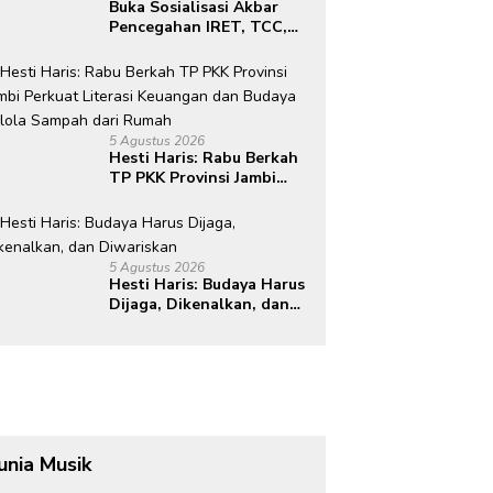
Buka Sosialisasi Akbar
Pencegahan IRET, TCC,
Perundungan, dan Bahaya
Narkoba di Bungo,
Gubernur Al Haris: “Kalau
anak-anakku bisa jaga
diri, 60% masa depan
5 Agustus 2026
sudah ada di tangan”
Hesti Haris: Rabu Berkah
TP PKK Provinsi Jambi
Perkuat Literasi
Keuangan dan Budaya
Kelola Sampah dari
Rumah
5 Agustus 2026
Hesti Haris: Budaya Harus
Dijaga, Dikenalkan, dan
Diwariskan
unia Musik