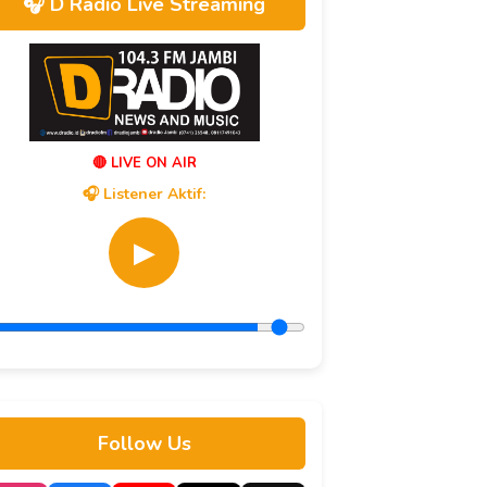
🎧 D Radio Live Streaming
🔴 LIVE ON AIR
🎧 Listener Aktif:
▶
Follow Us