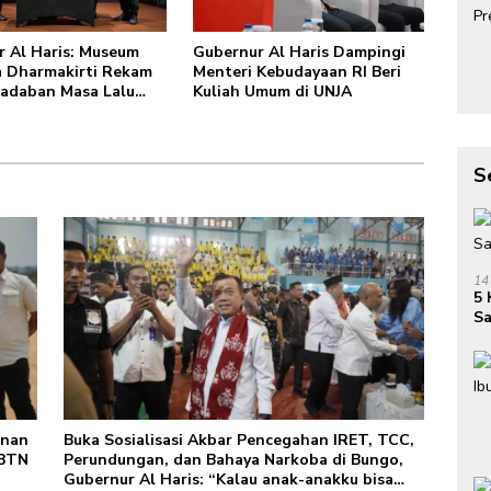
 Al Haris: Museum
Gubernur Al Haris Dampingi
a Dharmakirti Rekam
Menteri Kebudayaan RI Beri
radaban Masa Lalu
Kuliah Umum di UNJA
 Jambi Secara Utuh
S
14
5 
Sa
unan
Buka Sosialisasi Akbar Pencegahan IRET, TCC,
 BTN
Perundungan, dan Bahaya Narkoba di Bungo,
Gubernur Al Haris: “Kalau anak-anakku bisa