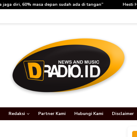
 sudah ada di tangan”
Hesti Haris: Rabu Berkah TP PKK P
Redaksi
Partner Kami
Hubungi Kami
Disclaimer