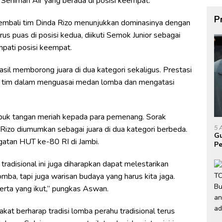
 Seniman Air yang berada di posisi keempat.
P
embali tim Dinda Rizo menunjukkan dominasinya dengan
us puas di posisi kedua, diikuti Semok Junior sebagai
pati posisi keempat.
asil memborong juara di dua kategori sekaligus. Prestasi
n tim dalam menguasai medan lomba dan mengatasi
puk tangan meriah kepada para pemenang. Sorak
5 
Rizo diumumkan sebagai juara di dua kategori berbeda.
Gu
gatan HUT ke-80 RI di Jambi.
Pe
P
tradisional ini juga diharapkan dapat melestarikan
omba, tapi juga warisan budaya yang harus kita jaga.
erta yang ikut,” pungkas Aswan.
kat berharap tradisi lomba perahu tradisional terus