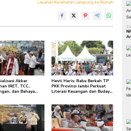
Layanan Kesehatan Langsung ke Rumah
3 
NP
An
Se
ialisasi Akbar
Hesti Haris: Rabu Berkah TP
han IRET, TCC,
PKK Provinsi Jambi Perkuat
ngan, dan Bahaya
Literasi Keuangan dan Budaya
 di Bungo, Gubernur
Kelola Sampah dari Rumah
: “Kalau anak-anakku
a diri, 60% masa
dah ada di tangan”