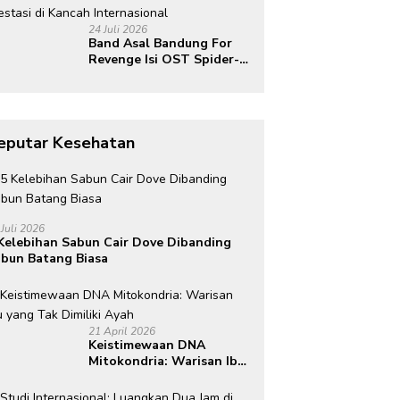
Global
24 Juli 2026
Band Asal Bandung For
Revenge Isi OST Spider-
Man: Brand New Day,
Torehkan Prestasi di
Kancah Internasional
eputar Kesehatan
 Juli 2026
Kelebihan Sabun Cair Dove Dibanding
bun Batang Biasa
21 April 2026
Keistimewaan DNA
Mitokondria: Warisan Ibu
yang Tak Dimiliki Ayah