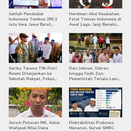
Jumlah Penduduk
Herdman Akui Kesalahan
Indonesia Tembus 290,1
Fatal Timnas Indonesia di
Juta Jiwa, Jawa Barat
Awal Laga, Janji Benahi
Masih Jadi Provinsi
Transisi Jelang Hadapi
Terpadat
Singapura
Seribu Taruna TNI-Polri
Dari Jokowi, Gibran
Resmi Diterjunkan ke
hingga Fadli Zon:
Sekolah Rakyat, Fokus
Pemerintah Terlalu Lama
Bentuk Karakter dan
Memberi Tanggapan,
Kemandirian Siswa
Stockpile Batu Bara Masih
Mengepung Candi Muaro
Jambi
Soroti Putusan MK, Askar
Elektabilitas Prabowo
Wahyudi Nilai Dana
Menurun, Survei SMRC