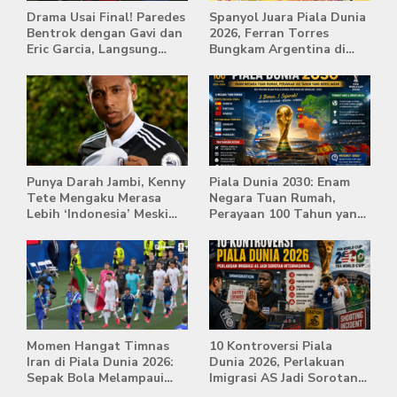
Drama Usai Final! Paredes
Spanyol Juara Piala Dunia
Bentrok dengan Gavi dan
2026, Ferran Torres
Eric Garcia, Langsung
Bungkam Argentina di
Diusir Wasit
Babak Extra Time
Punya Darah Jambi, Kenny
Piala Dunia 2030: Enam
Tete Mengaku Merasa
Negara Tuan Rumah,
Lebih ‘Indonesia’ Meski
Perayaan 100 Tahun yang
Lahir di Belanda
Bersejarah
Momen Hangat Timnas
10 Kontroversi Piala
Iran di Piala Dunia 2026:
Dunia 2026, Perlakuan
Sepak Bola Melampaui
Imigrasi AS Jadi Sorotan
Batas Politik
Internasional