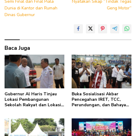
Semi Final dan Final Piala
Nyatakan Sikap “Tindak Tegas
Dunia di Kantor dan Rumah
Geng Motor”
Dinas Gubernur
Baca Juga
Gubernur Al Haris Tinjau
Buka Sosialisasi Akbar
Lokasi Pembangunan
Pencegahan IRET, TCC,
Sekolah Rakyat dan Lokasi
Perundungan, dan Bahaya
Pembangunan BTN Bungo
Narkoba di Bungo, Gubernur
Green City
Al Haris: “Kalau anak-
anakku bisa jaga diri, 60%
masa depan sudah ada di
tangan”