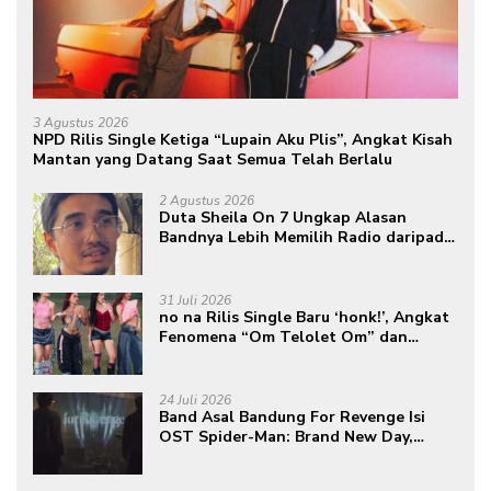
3 Agustus 2026
NPD Rilis Single Ketiga “Lupain Aku Plis”, Angkat Kisah
Mantan yang Datang Saat Semua Telah Berlalu
2 Agustus 2026
Duta Sheila On 7 Ungkap Alasan
Bandnya Lebih Memilih Radio daripada
Podcast
31 Juli 2026
no na Rilis Single Baru ‘honk!’, Angkat
Fenomena “Om Telolet Om” dan
Perkuat Identitas Indonesia di Kancah
Global
24 Juli 2026
Band Asal Bandung For Revenge Isi
OST Spider-Man: Brand New Day,
Torehkan Prestasi di Kancah
Internasional