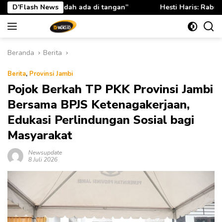
Langsung
ngan”
D'Flash News
Hesti Haris: Rabu Berkah TP PKK Provinsi Jambi P
ke
konten
Beranda
Berita
Berita
,
Provinsi Jambi
Pojok Berkah TP PKK Provinsi Jambi
Bersama BPJS Ketenagakerjaan,
Edukasi Perlindungan Sosial bagi
Masyarakat
Newsupdate
8 Juli 2026