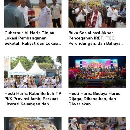
Gubernur Al Haris Tinjau
Buka Sosialisasi Akbar
Lokasi Pembangunan
Pencegahan IRET, TCC,
Sekolah Rakyat dan Lokasi
Perundungan, dan Bahaya
Pembangunan BTN Bungo
Narkoba di Bungo, Gubernur
Green City
Al Haris: “Kalau anak-
anakku bisa jaga diri, 60%
masa depan sudah ada di
tangan”
Hesti Haris: Rabu Berkah TP
Hesti Haris: Budaya Harus
PKK Provinsi Jambi Perkuat
Dijaga, Dikenalkan, dan
Literasi Keuangan dan
Diwariskan
Budaya Kelola Sampah dari
Rumah