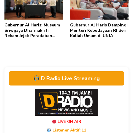
Gubernur Al Haris: Museum
Gubernur Al Haris Dampingi
Sriwijaya Dharmakirti
Menteri Kebudayaan RI Beri
Rekam Jejak Peradaban
Kuliah Umum di UNJA
Masa Lalu Provinsi Jambi
Secara Utuh
D Radio Live Streaming
LIVE ON AIR
Listener Aktif:
11