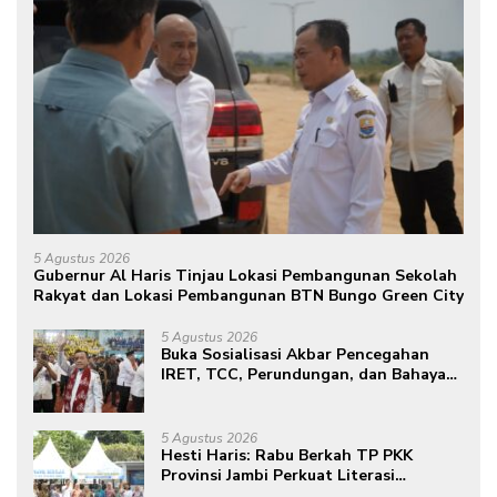
5 Agustus 2026
Gubernur Al Haris Tinjau Lokasi Pembangunan Sekolah
Rakyat dan Lokasi Pembangunan BTN Bungo Green City
5 Agustus 2026
Buka Sosialisasi Akbar Pencegahan
IRET, TCC, Perundungan, dan Bahaya
Narkoba di Bungo, Gubernur Al Haris:
“Kalau anak-anakku bisa jaga diri, 60%
masa depan sudah ada di tangan”
5 Agustus 2026
Hesti Haris: Rabu Berkah TP PKK
Provinsi Jambi Perkuat Literasi
Keuangan dan Budaya Kelola Sampah