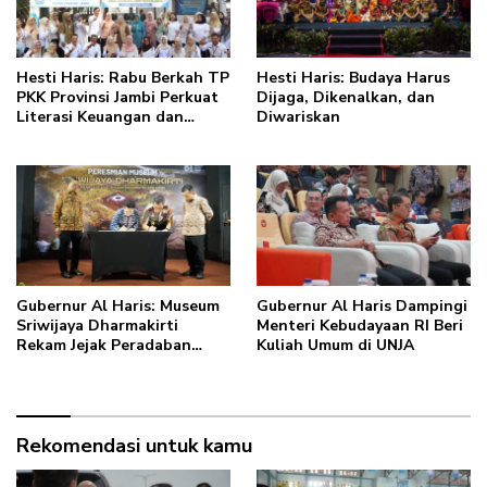
Hesti Haris: Rabu Berkah TP
Hesti Haris: Budaya Harus
PKK Provinsi Jambi Perkuat
Dijaga, Dikenalkan, dan
Literasi Keuangan dan
Diwariskan
Budaya Kelola Sampah dari
Rumah
Gubernur Al Haris: Museum
Gubernur Al Haris Dampingi
Sriwijaya Dharmakirti
Menteri Kebudayaan RI Beri
Rekam Jejak Peradaban
Kuliah Umum di UNJA
Masa Lalu Provinsi Jambi
Secara Utuh
Rekomendasi untuk kamu