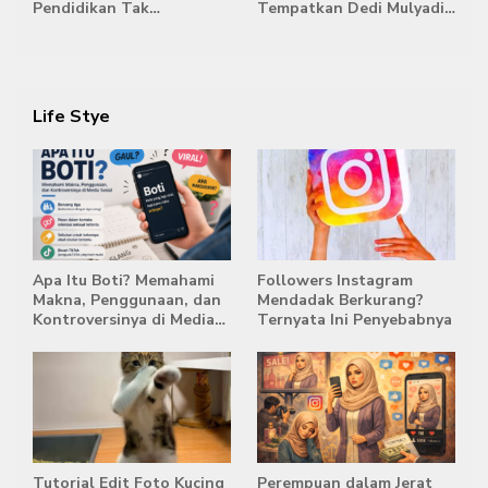
Pendidikan Tak
Tempatkan Dedi Mulyadi
Semestinya Biayai MBG
di Posisi Teratas Capres
2029
Life Stye
Apa Itu Boti? Memahami
Followers Instagram
Makna, Penggunaan, dan
Mendadak Berkurang?
Kontroversinya di Media
Ternyata Ini Penyebabnya
Sosial
Tutorial Edit Foto Kucing
Perempuan dalam Jerat