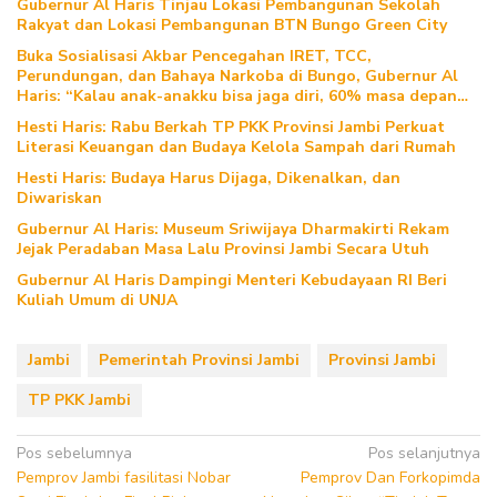
Gubernur Al Haris Tinjau Lokasi Pembangunan Sekolah
Rakyat dan Lokasi Pembangunan BTN Bungo Green City
Buka Sosialisasi Akbar Pencegahan IRET, TCC,
Perundungan, dan Bahaya Narkoba di Bungo, Gubernur Al
Haris: “Kalau anak-anakku bisa jaga diri, 60% masa depan
sudah ada di tangan”
Hesti Haris: Rabu Berkah TP PKK Provinsi Jambi Perkuat
Literasi Keuangan dan Budaya Kelola Sampah dari Rumah
Hesti Haris: Budaya Harus Dijaga, Dikenalkan, dan
Diwariskan
Gubernur Al Haris: Museum Sriwijaya Dharmakirti Rekam
Jejak Peradaban Masa Lalu Provinsi Jambi Secara Utuh
Gubernur Al Haris Dampingi Menteri Kebudayaan RI Beri
Kuliah Umum di UNJA
Jambi
Pemerintah Provinsi Jambi
Provinsi Jambi
TP PKK Jambi
Navigasi
Pos sebelumnya
Pos selanjutnya
Pemprov Jambi fasilitasi Nobar
Pemprov Dan Forkopimda
pos