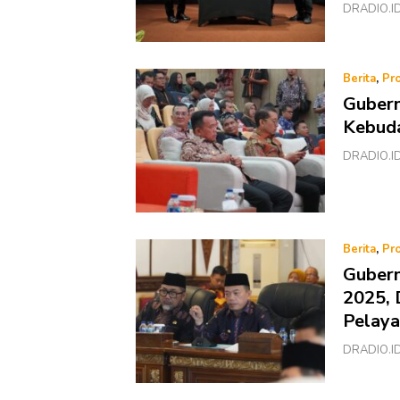
DRADIO.ID 
Berita
,
Pro
Gubern
Kebuda
DRADIO.ID 
Berita
,
Pro
Gubern
2025, 
Pelaya
DRADIO.ID 