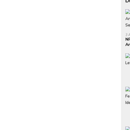
D
3 
NP
An
Se