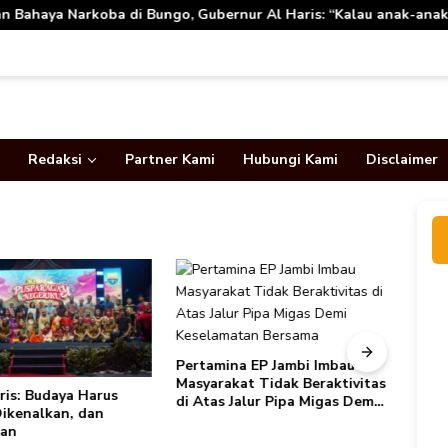
, Gubernur Al Haris: “Kalau anak-anakku bisa jaga diri, 60% ma
Redaksi
Partner Kami
Hubungi Kami
Disclaimer
Pertamina EP Jambi Imbau
Masyarakat Tidak Beraktivitas
ris: Budaya Harus
Juml
di Atas Jalur Pipa Migas Demi
Dikenalkan, dan
Tembu
Keselamatan Bersama
kan
Barat