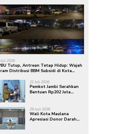
 Juli 2026
BU Tutup, Antrean Tetap Hidup: Wajah
ram Distribusi BBM Subsidi di Kota
mbi
21 Juli 2026
Pemkot Jambi Serahkan
Bantuan Rp202 Juta
kepada 16 Korban
Bencana
29 Juni 2026
Wali Kota Maulana
Apresiasi Donor Darah
Bahagia PMI Kota Jambi
dalam Peringatan Hari