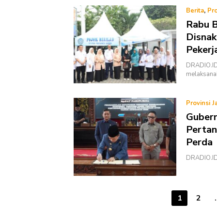
Berita
,
Pro
Rabu B
Disnak
Pekerj
DRADIO.ID 
melaksana
Provinsi J
Gubern
Pertan
Perda
DRADIO.ID 
Paginasi
1
2
pos