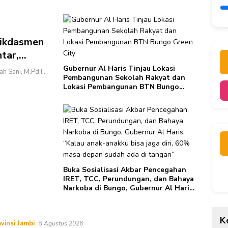
Terp
ikdasmen
tar,
endidikan
Gubernur Al Haris Tinjau Lokasi
h Sani, M.Pd.I…
Pembangunan Sekolah Rakyat dan
Lokasi Pembangunan BTN Bungo
Green City
Buka Sosialisasi Akbar Pencegahan
IRET, TCC, Perundungan, dan Bahaya
Narkoba di Bungo, Gubernur Al Haris:
“Kalau anak-anakku bisa jaga diri,
60% masa depan sudah ada di
tangan”
K
vinsi Jambi
5 Agustus 2026