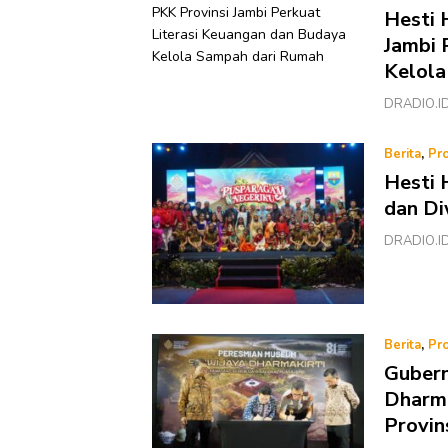
Hesti 
Jambi 
Kelola
DRADIO.ID 
Berita
,
Pro
Hesti 
dan Di
DRADIO.ID 
Berita
,
Pro
Gubern
Dharma
Provin