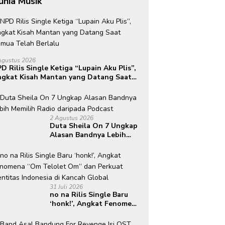
unia Musik
Agustus 2026
D Rilis Single Ketiga “Lupain Aku Plis”,
gkat Kisah Mantan yang Datang Saat
mua Telah Berlalu
2 Agustus 2026
Duta Sheila On 7 Ungkap
Alasan Bandnya Lebih
Memilih Radio daripada
Podcast
31 Juli 2026
no na Rilis Single Baru
‘honk!’, Angkat Fenomena
“Om Telolet Om” dan
Perkuat Identitas