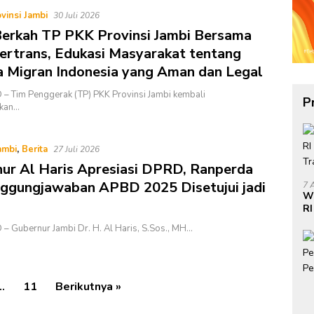
vinsi Jambi
30 Juli 2026
erkah TP PKK Provinsi Jambi Bersama
ertrans, Edukasi Masyarakat tentang
a Migran Indonesia yang Aman dan Legal
– Tim Penggerak (TP) PKK Provinsi Jambi kembali
P
kan…
ambi
,
Berita
27 Juli 2026
ur Al Haris Apresiasi DPRD, Ranperda
ggungjawaban APBD 2025 Disetujui jadi
7 
W
RI
Do
– Gubernur Jambi Dr. H. Al Haris, S.Sos., MH…
di
…
11
Berikutnya »