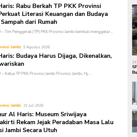
Haris: Rabu Berkah TP PKK Provinsi
Perkuat Literasi Keuangan dan Budaya
 Sampah dari Rumah
– Tim Penggerak (TP) PKK Provinsi Jambi kembali menggelar…
vinsi Jambi
5 Agustus 2026
Haris: Budaya Harus Dijaga, Dikenalkan,
wariskan
24
SP
Bu
– Ketua TP PKK Provinsi Jambi Provinsi Jambi, Hj….
Ja
vinsi Jambi
31 Juli 2026
ur Al Haris: Museum Sriwijaya
kirti Rekam Jejak Peradaban Masa Lalu
si Jambi Secara Utuh