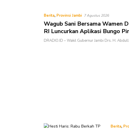
Bungo, Gubernur
Kelola Sampah dari Rumah
Kalau anak-anakku
ri, 60% masa
Berita
,
Provinsi Jambi
 ada di tangan”
7 Agustus 2026
Wagub Sani Bersama Wamen D
RI Luncurkan Aplikasi Bungo Pin
Dorong Transformasi Digital P
DRADIO.ID – Wakil Gubernur Jambi Drs. H. Abdulla
di Jambi
Berita
,
Pro