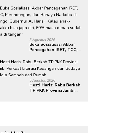
Sekolah Rakyat dan
Lokasi Pembangunan BTN
Bungo Green City
5 Agustus 2026
Buka Sosialisasi Akbar
Pencegahan IRET, TCC,
Perundungan, dan Bahaya
Narkoba di Bungo,
Gubernur Al Haris: “Kalau
anak-anakku bisa jaga
diri, 60% masa depan
5 Agustus 2026
sudah ada di tangan”
Hesti Haris: Rabu Berkah
TP PKK Provinsi Jambi
Perkuat Literasi
Keuangan dan Budaya
Kelola Sampah dari
Rumah