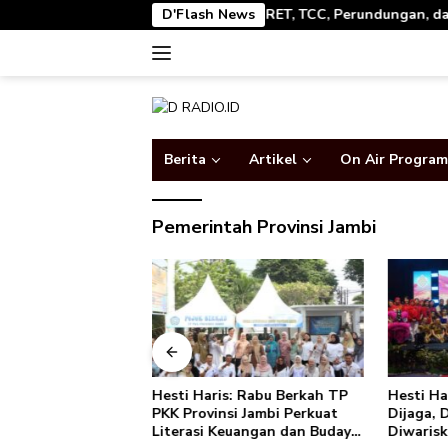
Langsung
 Pencegahan IRET, TCC, Perundungan, dan Bahaya Narkoba di Bungo
D'Flash News
ke
konten
Berita
Artikel
On Air Program
Pemerintah Provinsi Jambi
isasi Akbar
Hesti Haris: Rabu Berkah TP
Hesti Ha
 IRET, TCC,
PKK Provinsi Jambi Perkuat
Dijaga, 
n, dan Bahaya
Literasi Keuangan dan Budaya
Diwaris