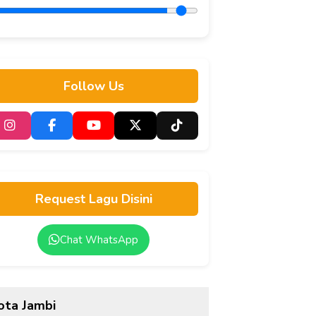
adat
Transformasi Digital
P
Pendidikan di Jambi
G
Follow Us
Request Lagu Disini
Chat WhatsApp
ota Jambi