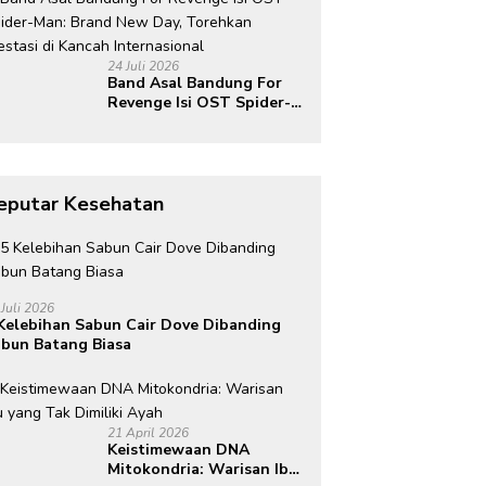
Indonesia di Kancah
Global
24 Juli 2026
Band Asal Bandung For
Revenge Isi OST Spider-
Man: Brand New Day,
Torehkan Prestasi di
Kancah Internasional
eputar Kesehatan
 Juli 2026
Kelebihan Sabun Cair Dove Dibanding
bun Batang Biasa
21 April 2026
Keistimewaan DNA
Mitokondria: Warisan Ibu