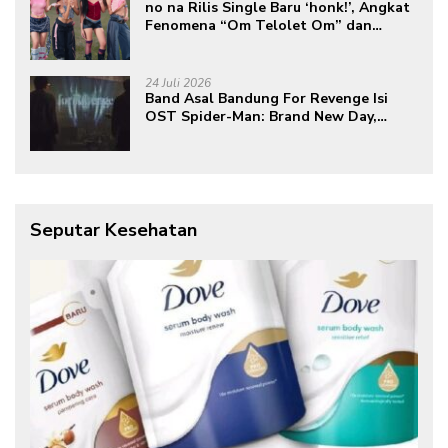
no na Rilis Single Baru ‘honk!’, Angkat
Fenomena “Om Telolet Om” dan
Perkuat Identitas Indonesia di Kancah
Global
24 Juli 2026
Band Asal Bandung For Revenge Isi
OST Spider-Man: Brand New Day,
Torehkan Prestasi di Kancah
Internasional
Seputar Kesehatan