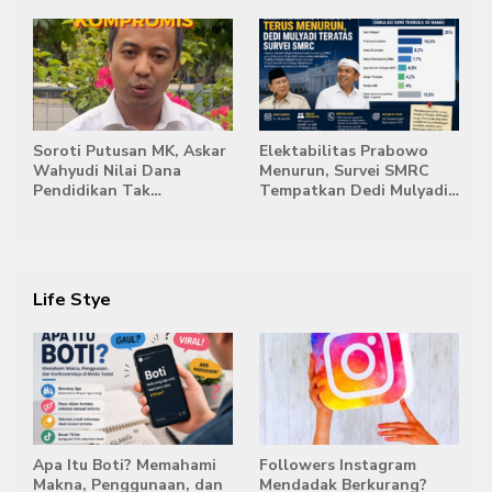
Bentuk Karakter dan
Memberi Tanggapan,
Kemandirian Siswa
Stockpile Batu Bara Masih
Mengepung Candi Muaro
Jambi
Soroti Putusan MK, Askar
Elektabilitas Prabowo
Wahyudi Nilai Dana
Menurun, Survei SMRC
Pendidikan Tak
Tempatkan Dedi Mulyadi
Semestinya Biayai MBG
di Posisi Teratas Capres
2029
Life Stye
Apa Itu Boti? Memahami
Followers Instagram
Makna, Penggunaan, dan
Mendadak Berkurang?