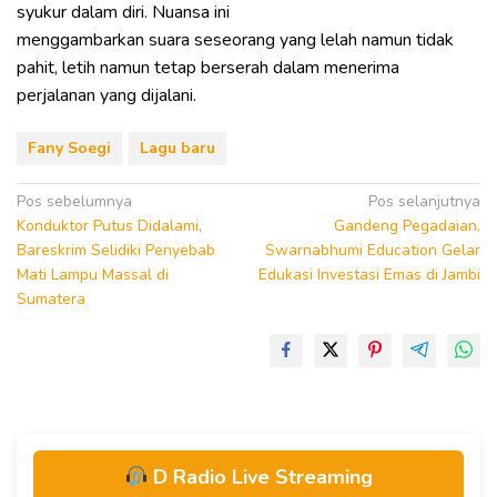
syukur dalam diri. Nuansa ini
menggambarkan suara seseorang yang lelah namun tidak
pahit, letih namun tetap berserah dalam menerima
perjalanan yang dijalani.
Fany Soegi
Lagu baru
Navigasi
Pos sebelumnya
Pos selanjutnya
Konduktor Putus Didalami,
Gandeng Pegadaian,
pos
Bareskrim Selidiki Penyebab
Swarnabhumi Education Gelar
Mati Lampu Massal di
Edukasi Investasi Emas di Jambi
Sumatera
D Radio Live Streaming