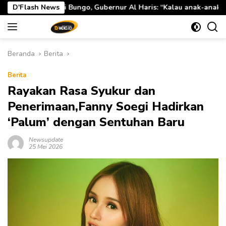
Langsung
ngo, Gubernur Al Haris: “Kalau anak-anakku bisa jaga diri, 60% 
D'Flash News
ke
konten
Beranda
Berita
Berita
Rayakan Rasa Syukur dan
Penerimaan,Fanny Soegi Hadirkan
‘Palum’ dengan Sentuhan Baru
Newsupdate
25 Mei 2026