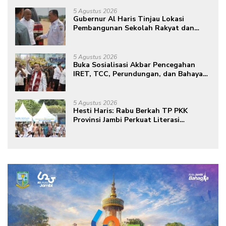
Pendidikan di Jambi
5 Agustus 2026
Gubernur Al Haris Tinjau Lokasi
Pembangunan Sekolah Rakyat dan
Lokasi Pembangunan BTN Bungo
Green City
5 Agustus 2026
Buka Sosialisasi Akbar Pencegahan
IRET, TCC, Perundungan, dan Bahaya
Narkoba di Bungo, Gubernur Al Haris:
“Kalau anak-anakku bisa jaga diri, 60%
masa depan sudah ada di tangan”
5 Agustus 2026
Hesti Haris: Rabu Berkah TP PKK
Provinsi Jambi Perkuat Literasi
Keuangan dan Budaya Kelola Sampah
dari Rumah