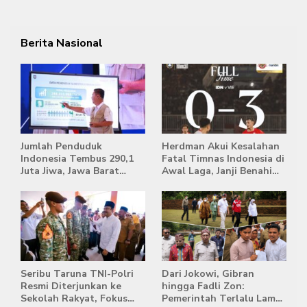
Berita Nasional
Jumlah Penduduk
Herdman Akui Kesalahan
Indonesia Tembus 290,1
Fatal Timnas Indonesia di
Juta Jiwa, Jawa Barat
Awal Laga, Janji Benahi
Masih Jadi Provinsi
Transisi Jelang Hadapi
Terpadat
Singapura
Seribu Taruna TNI-Polri
Dari Jokowi, Gibran
Resmi Diterjunkan ke
hingga Fadli Zon:
Sekolah Rakyat, Fokus
Pemerintah Terlalu Lama