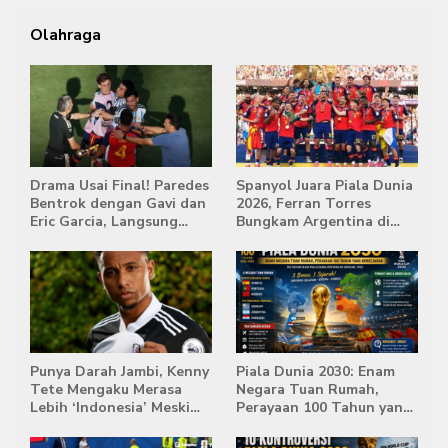
Olahraga
Drama Usai Final! Paredes
Spanyol Juara Piala Dunia
Bentrok dengan Gavi dan
2026, Ferran Torres
Eric Garcia, Langsung
Bungkam Argentina di
Diusir Wasit
Babak Extra Time
Punya Darah Jambi, Kenny
Piala Dunia 2030: Enam
Tete Mengaku Merasa
Negara Tuan Rumah,
Lebih ‘Indonesia’ Meski
Perayaan 100 Tahun yang
Lahir di Belanda
Bersejarah