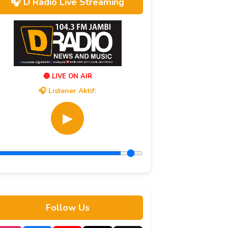
🎧 D Radio Live Streaming
🔴 LIVE ON AIR
🎧 Listener Aktif:
▶
Follow Us