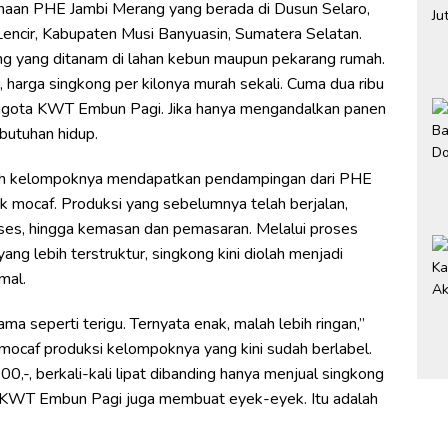
an PHE Jambi Merang yang berada di Dusun Selaro,
ncir, Kabupaten Musi Banyuasin, Sumatera Selatan.
g yang ditanam di lahan kebun maupun pekarang rumah.
u, harga singkong per kilonya murah sekali. Cuma dua ribu
 anggota KWT Embun Pagi. Jika hanya mengandalkan panen
butuhan hidup.
elah kelompoknya mendapatkan pendampingan dari PHE
mocaf. Produksi yang sebelumnya telah berjalan,
 proses, hingga kemasan dan pemasaran. Melalui proses
ang lebih terstruktur, singkong kini diolah menjadi
mal.
ma seperti terigu. Ternyata enak, malah lebih ringan,”
mocaf produksi kelompoknya yang kini sudah berlabel.
0,-, berkali-kali lipat dibanding hanya menjual singkong
f, KWT Embun Pagi juga membuat eyek-eyek. Itu adalah