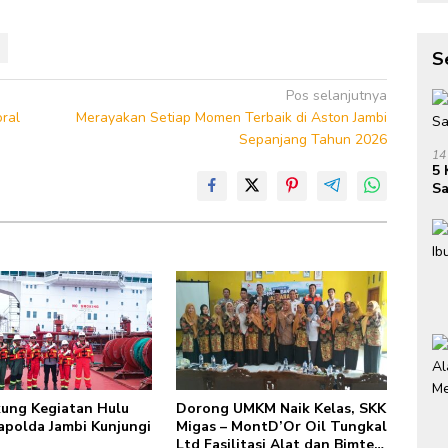
S
Pos selanjutnya
ral
Merayakan Setiap Momen Terbaik di Aston Jambi
Sepanjang Tahun 2026
14
5 
Sa
kung Kegiatan Hulu
Dorong UMKM Naik Kelas, SKK
apolda Jambi Kunjungi
Migas – MontD’Or Oil Tungkal
Ltd Fasilitasi Alat dan Bimtek