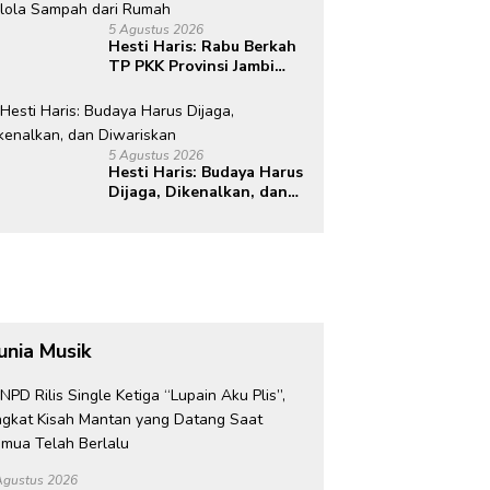
diri, 60% masa depan
5 Agustus 2026
sudah ada di tangan”
Hesti Haris: Rabu Berkah
TP PKK Provinsi Jambi
Perkuat Literasi
Keuangan dan Budaya
Kelola Sampah dari
Rumah
5 Agustus 2026
Hesti Haris: Budaya Harus
Dijaga, Dikenalkan, dan
Diwariskan
unia Musik
Agustus 2026