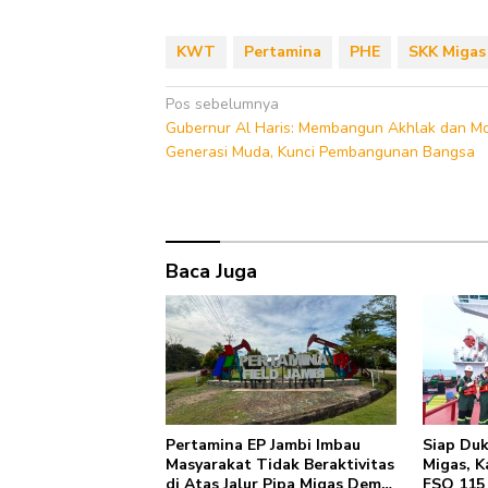
KWT
Pertamina
PHE
SKK Migas
Navigasi
Pos sebelumnya
Gubernur Al Haris: Membangun Akhlak dan Mo
pos
Generasi Muda, Kunci Pembangunan Bangsa
Baca Juga
Pertamina EP Jambi Imbau
Siap Du
Masyarakat Tidak Beraktivitas
Migas, K
di Atas Jalur Pipa Migas Demi
FSO 115