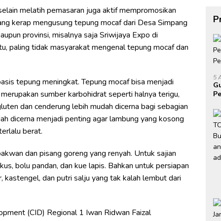
selain melatih pemasaran juga aktif mempromosikan
P
ang kerap mengusung tepung mocaf dari Desa Simpang
upun provinsi, misalnya saja Sriwijaya Expo di
tu, paling tidak masyarakat mengenal tepung mocaf dan
5 
asis tepung meningkat. Tepung mocaf bisa menjadi
Gu
 merupakan sumber karbohidrat seperti halnya terigu,
Pe
P
luten dan cenderung lebih mudah dicerna bagi sebagian
ah dicerna menjadi penting agar lambung yang kosong
erlalu berat.
 bakwan dan pisang goreng yang renyah. Untuk sajian
kus, bolu pandan, dan kue lapis. Bahkan untuk persiapan
 kastengel, dan putri salju yang tak kalah lembut dari
pment (CID) Regional 1 Iwan Ridwan Faizal