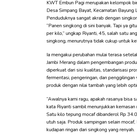
KWT Embun Pagi merupakan kelompok bina
Desa Simpang Bayat, Kecamatan Bayung Le
Penduduknya sangat akrab dengan singkon
“Panen singkong di sini banyak. Tapi ya git
per kilo,” ungkap Riyanti, 45, salah satu
singkong, menurutnya tidak cukup untuk ke
Ia mengakui perubahan mulai terasa set
Jambi Merang dalam pengembangan produk 
diperkuat dari sisi kualitas, standarisasi
fermentasi, pengeringan, dan penggilingan y
produk dengan nilai tambah yang lebih opti
“Awalnya kami ragu, apakah rasanya bisa sa
kata Riyanti sambil menunjukkan kemasan 
Satu kilo tepung mocaf dibanderol Rp 34.00
utuh saja. Produk sampingan selain moca
kudapan ringan dari singkong yang renyah.