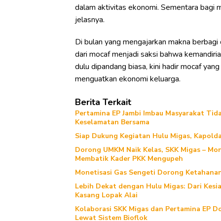
dalam aktivitas ekonomi. Sementara bagi ma
jelasnya.
Di bulan yang mengajarkan makna berbagi 
dari mocaf menjadi saksi bahwa kemandirian
dulu dipandang biasa, kini hadir mocaf yan
menguatkan ekonomi keluarga.
Berita Terkait
Pertamina EP Jambi Imbau Masyarakat Tidak
Keselamatan Bersama
Siap Dukung Kegiatan Hulu Migas, Kapolda
Dorong UMKM Naik Kelas, SKK Migas – Mont
Membatik Kader PKK Mengupeh
Monetisasi Gas Sengeti Dorong Ketahanan 
Lebih Dekat dengan Hulu Migas: Dari Kesi
Kasang Lopak Alai
Kolaborasi SKK Migas dan Pertamina EP Do
Lewat Sistem Bioflok