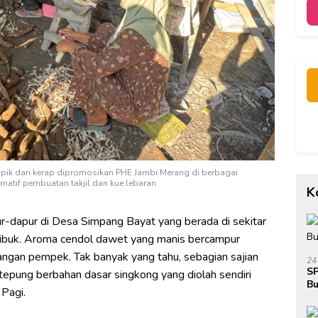
apik dan kerap dipromosikan PHE Jambi Merang di berbagai
natif pembuatan takjil dan kue lebaran.
K
-dapur di Desa Simpang Bayat yang berada di sekitar
sibuk. Aroma cendol dawet yang manis bercampur
ngan pempek. Tak banyak yang tahu, sebagian sajian
24
SP
—tepung berbahan dasar singkong yang diolah sendiri
Bu
Pagi.
Ja