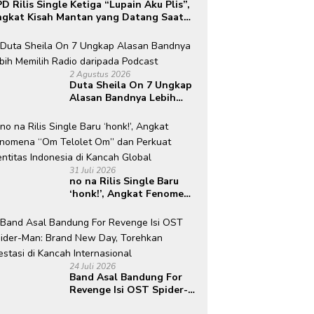
D Rilis Single Ketiga “Lupain Aku Plis”,
gkat Kisah Mantan yang Datang Saat
mua Telah Berlalu
2 Agustus 2026
Duta Sheila On 7 Ungkap
Alasan Bandnya Lebih
Memilih Radio daripada
Podcast
31 Juli 2026
no na Rilis Single Baru
‘honk!’, Angkat Fenomena
“Om Telolet Om” dan
Perkuat Identitas
Indonesia di Kancah
Global
24 Juli 2026
Band Asal Bandung For
Revenge Isi OST Spider-
Man: Brand New Day,