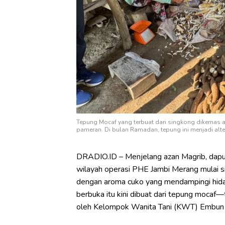
Tepung Mocaf yang terbuat dari singkong dikemas 
pameran. Di bulan Ramadan, tepung ini menjadi alter
DRADIO.ID – Menjelang azan Magrib, dapur
wilayah operasi PHE Jambi Merang mulai 
dengan aroma cuko yang mendampingi hida
berbuka itu kini dibuat dari tepung mocaf
oleh Kelompok Wanita Tani (KWT) Embun 