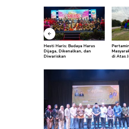
: Rabu Berkah TP
Hesti Haris: Budaya Harus
Pertamin
i Jambi Perkuat
Dijaga, Dikenalkan, dan
Masyarak
uangan dan Budaya
Diwariskan
di Atas 
pah dari Rumah
Keselam