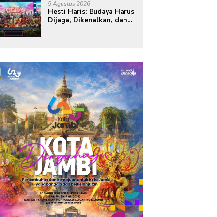
Kelola Sampah dari
5 Agustus 2026
Rumah
Hesti Haris: Budaya Harus
Dijaga, Dikenalkan, dan
Diwariskan