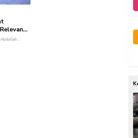
at
 Relevan
. Abdullah…
K