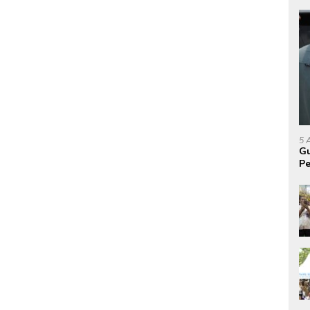
5 
Gu
Pe
P