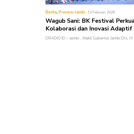
Berita
,
Provinsi Jambi
13 Februari 2026
Wagub Sani: BK Festival Perku
Kolaborasi dan Inovasi Adaptif
dengan Perkembangan Zaman
DRADIO.ID – Jambi , Wakil Gubernur Jambi Drs. H