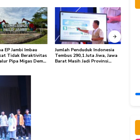
a EP Jambi Imbau
Jumlah Penduduk Indonesia
Herd
at Tidak Beraktivitas
Tembus 290,1 Juta Jiwa, Jawa
Fatal
Jalur Pipa Migas Demi
Barat Masih Jadi Provinsi
Awal 
atan Bersama
Terpadat
Trans
Sing