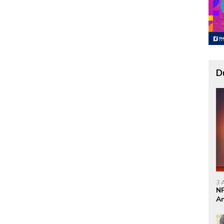
D
3 
NP
An
Se