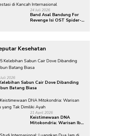
Global
24 Juli 2026
Band Asal Bandung For
Revenge Isi OST Spider-
Man: Brand New Day,
Torehkan Prestasi di
Kancah Internasional
eputar Kesehatan
 Juli 2026
Kelebihan Sabun Cair Dove Dibanding
bun Batang Biasa
21 April 2026
Keistimewaan DNA
Mitokondria: Warisan Ibu
yang Tak Dimiliki Ayah