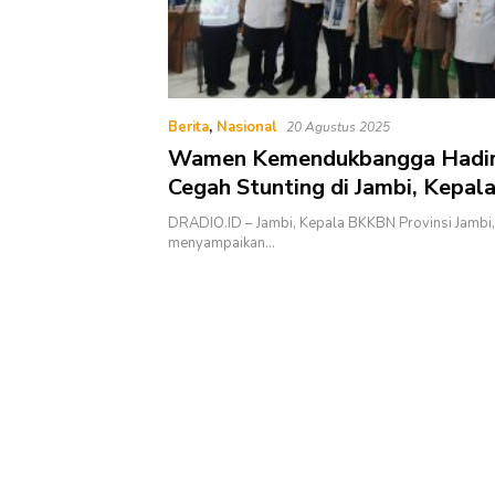
Berita
,
Nasional
20 Agustus 2025
Wamen Kemendukbangga Hadir
Cegah Stunting di Jambi, Kepa
Apresiasi Dukungan Mitra Nutri
DRADIO.ID – Jambi, Kepala BKKBN Provinsi Jambi, 
menyampaikan…