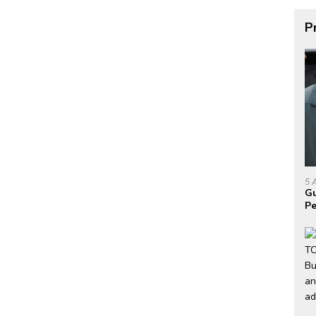
P
5 
Gu
Pe
P