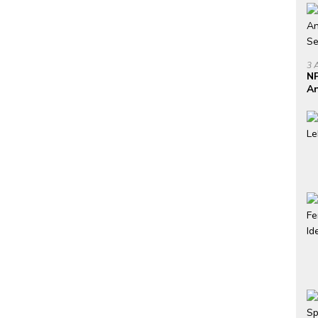
3 
NP
An
Se