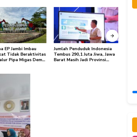
a EP Jambi Imbau
Jumlah Penduduk Indonesia
Herd
at Tidak Beraktivitas
Tembus 290,1 Juta Jiwa, Jawa
Fatal
Jalur Pipa Migas Demi
Barat Masih Jadi Provinsi
Awal 
atan Bersama
Terpadat
Trans
Sing