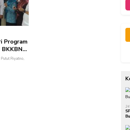
i Program
la BKKBN
si
Putut Riyatno,
K
24
SP
Bu
Ja