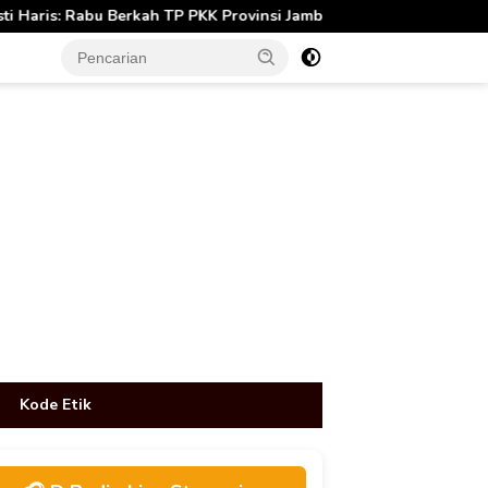
h TP PKK Provinsi Jambi Perkuat Literasi Keuangan dan Budaya Ke
tutup
Kode Etik