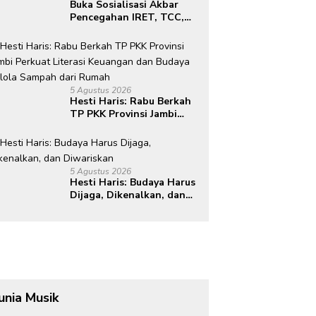
Buka Sosialisasi Akbar
Pencegahan IRET, TCC,
Perundungan, dan Bahaya
Narkoba di Bungo,
Gubernur Al Haris: “Kalau
anak-anakku bisa jaga
diri, 60% masa depan
5 Agustus 2026
sudah ada di tangan”
Hesti Haris: Rabu Berkah
TP PKK Provinsi Jambi
Perkuat Literasi
Keuangan dan Budaya
Kelola Sampah dari
Rumah
5 Agustus 2026
Hesti Haris: Budaya Harus
Dijaga, Dikenalkan, dan
Diwariskan
unia Musik