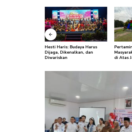
: Rabu Berkah TP
Hesti Haris: Budaya Harus
Pertamin
i Jambi Perkuat
Dijaga, Dikenalkan, dan
Masyarak
uangan dan Budaya
Diwariskan
di Atas 
pah dari Rumah
Keselam