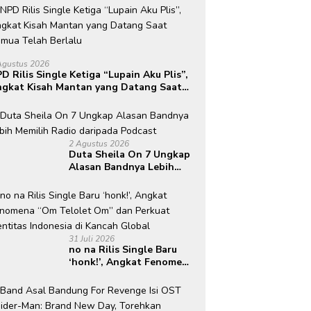
Agustus 2026
D Rilis Single Ketiga “Lupain Aku Plis”,
gkat Kisah Mantan yang Datang Saat
mua Telah Berlalu
2 Agustus 2026
Duta Sheila On 7 Ungkap
Alasan Bandnya Lebih
Memilih Radio daripada
Podcast
31 Juli 2026
no na Rilis Single Baru
‘honk!’, Angkat Fenomena
“Om Telolet Om” dan
Perkuat Identitas
Indonesia di Kancah