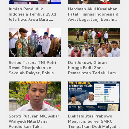
Jumlah Penduduk
Herdman Akui Kesalahan
Indonesia Tembus 290,1
Fatal Timnas Indonesia di
Juta Jiwa, Jawa Barat
Awal Laga, Janji Benahi
Masih Jadi Provinsi
Transisi Jelang Hadapi
Terpadat
Singapura
Seribu Taruna TNI-Polri
Dari Jokowi, Gibran
Resmi Diterjunkan ke
hingga Fadli Zon:
Sekolah Rakyat, Fokus
Pemerintah Terlalu Lama
Bentuk Karakter dan
Memberi Tanggapan,
Kemandirian Siswa
Stockpile Batu Bara Masih
Mengepung Candi Muaro
Jambi
Soroti Putusan MK, Askar
Elektabilitas Prabowo
Wahyudi Nilai Dana
Menurun, Survei SMRC
Pendidikan Tak
Tempatkan Dedi Mulyadi