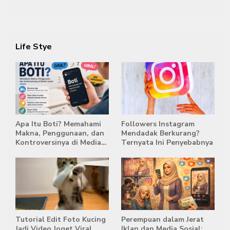
Semestinya Biayai MBG
di Posisi Teratas Capres
2029
Life Stye
Apa Itu Boti? Memahami
Followers Instagram
Makna, Penggunaan, dan
Mendadak Berkurang?
Kontroversinya di Media
Ternyata Ini Penyebabnya
Sosial
Tutorial Edit Foto Kucing
Perempuan dalam Jerat
Jadi Video Joget Viral,
Iklan dan Media Sosial: