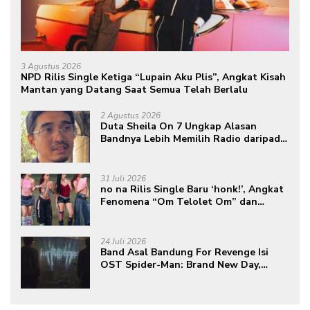
3 Agustus 2026
NPD Rilis Single Ketiga “Lupain Aku Plis”, Angkat Kisah
Mantan yang Datang Saat Semua Telah Berlalu
2 Agustus 2026
Duta Sheila On 7 Ungkap Alasan
Bandnya Lebih Memilih Radio daripada
Podcast
31 Juli 2026
no na Rilis Single Baru ‘honk!’, Angkat
Fenomena “Om Telolet Om” dan
Perkuat Identitas Indonesia di Kancah
Global
24 Juli 2026
Band Asal Bandung For Revenge Isi
OST Spider-Man: Brand New Day,
Torehkan Prestasi di Kancah
Internasional