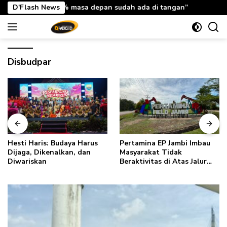
Langsung
sa depan sudah ada di tangan”
D'Flash News
Hesti Haris: Rabu Berkah
ke
konten
Disbudpar
Hesti Haris: Budaya Harus
Pertamina EP Jambi Imbau
Dijaga, Dikenalkan, dan
Masyarakat Tidak
Diwariskan
Beraktivitas di Atas Jalur
Pipa Migas Demi
Keselamatan Bersama