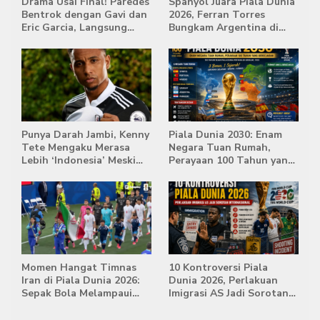
Drama Usai Final! Paredes
Spanyol Juara Piala Dunia
Bentrok dengan Gavi dan
2026, Ferran Torres
Eric Garcia, Langsung
Bungkam Argentina di
Diusir Wasit
Babak Extra Time
Punya Darah Jambi, Kenny
Piala Dunia 2030: Enam
Tete Mengaku Merasa
Negara Tuan Rumah,
Lebih ‘Indonesia’ Meski
Perayaan 100 Tahun yang
Lahir di Belanda
Bersejarah
Momen Hangat Timnas
10 Kontroversi Piala
Iran di Piala Dunia 2026:
Dunia 2026, Perlakuan
Sepak Bola Melampaui
Imigrasi AS Jadi Sorotan
Batas Politik
Internasional