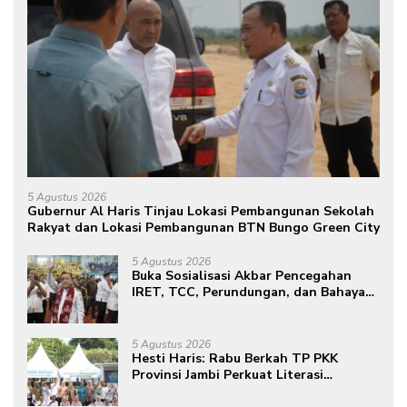
5 Agustus 2026
Gubernur Al Haris Tinjau Lokasi Pembangunan Sekolah
Rakyat dan Lokasi Pembangunan BTN Bungo Green City
5 Agustus 2026
Buka Sosialisasi Akbar Pencegahan
IRET, TCC, Perundungan, dan Bahaya
Narkoba di Bungo, Gubernur Al Haris:
“Kalau anak-anakku bisa jaga diri, 60%
masa depan sudah ada di tangan”
5 Agustus 2026
Hesti Haris: Rabu Berkah TP PKK
Provinsi Jambi Perkuat Literasi
Keuangan dan Budaya Kelola Sampah