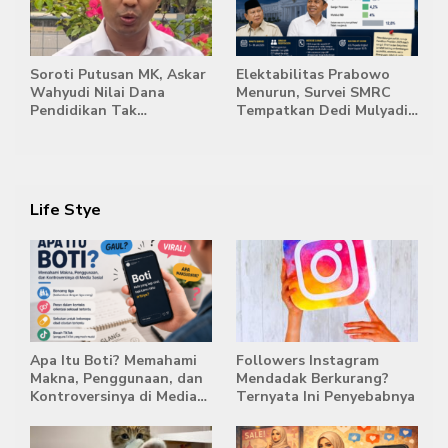
Soroti Putusan MK, Askar
Elektabilitas Prabowo
Wahyudi Nilai Dana
Menurun, Survei SMRC
Pendidikan Tak
Tempatkan Dedi Mulyadi
Semestinya Biayai MBG
di Posisi Teratas Capres
2029
Life Stye
Apa Itu Boti? Memahami
Followers Instagram
Makna, Penggunaan, dan
Mendadak Berkurang?
Kontroversinya di Media
Ternyata Ini Penyebabnya
Sosial