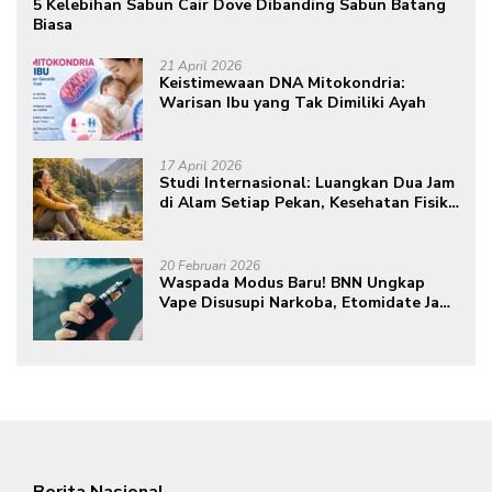
5 Kelebihan Sabun Cair Dove Dibanding Sabun Batang
Biasa
21 April 2026
Keistimewaan DNA Mitokondria:
Warisan Ibu yang Tak Dimiliki Ayah
17 April 2026
Studi Internasional: Luangkan Dua Jam
di Alam Setiap Pekan, Kesehatan Fisik
dan Mental Meningkat
20 Februari 2026
Waspada Modus Baru! BNN Ungkap
Vape Disusupi Narkoba, Etomidate Jadi
Ancaman Tersembunyi
Berita Nasional