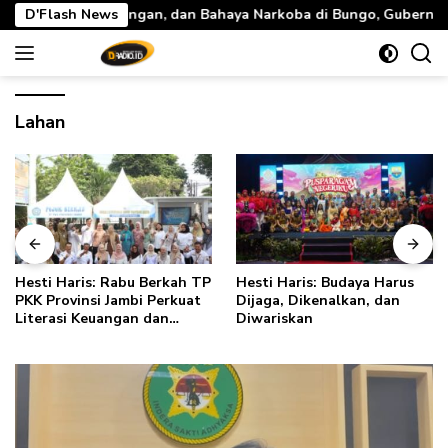
Langsung
 dan Bahaya Narkoba di Bungo, Gubernur Al Haris: “Kalau anak-an
D'Flash News
ke
konten
Lahan
Hesti Haris: Rabu Berkah TP
Hesti Haris: Budaya Harus
PKK Provinsi Jambi Perkuat
Dijaga, Dikenalkan, dan
Literasi Keuangan dan
Diwariskan
Budaya Kelola Sampah dari
Rumah