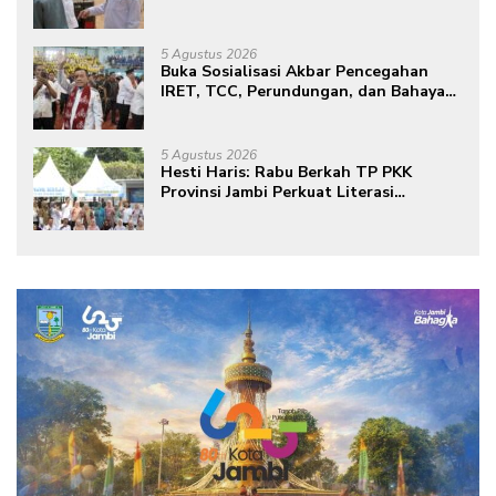
Lokasi Pembangunan BTN Bungo
Green City
5 Agustus 2026
Buka Sosialisasi Akbar Pencegahan
IRET, TCC, Perundungan, dan Bahaya
Narkoba di Bungo, Gubernur Al Haris:
“Kalau anak-anakku bisa jaga diri, 60%
masa depan sudah ada di tangan”
5 Agustus 2026
Hesti Haris: Rabu Berkah TP PKK
Provinsi Jambi Perkuat Literasi
Keuangan dan Budaya Kelola Sampah
dari Rumah