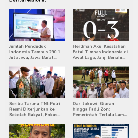
Jumlah Penduduk
Herdman Akui Kesalahan
Indonesia Tembus 290,1
Fatal Timnas Indonesia di
Juta Jiwa, Jawa Barat
Awal Laga, Janji Benahi
Masih Jadi Provinsi
Transisi Jelang Hadapi
Terpadat
Singapura
Seribu Taruna TNI-Polri
Dari Jokowi, Gibran
Resmi Diterjunkan ke
hingga Fadli Zon:
Sekolah Rakyat, Fokus
Pemerintah Terlalu Lama
Bentuk Karakter dan
Memberi Tanggapan,
Kemandirian Siswa
Stockpile Batu Bara Masih
Mengepung Candi Muaro
Jambi