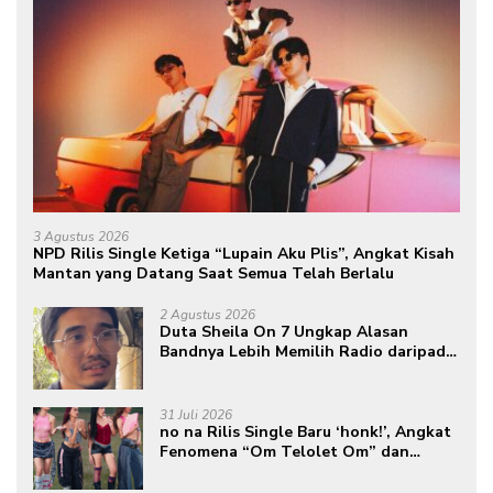
3 Agustus 2026
NPD Rilis Single Ketiga “Lupain Aku Plis”, Angkat Kisah
Mantan yang Datang Saat Semua Telah Berlalu
2 Agustus 2026
Duta Sheila On 7 Ungkap Alasan
Bandnya Lebih Memilih Radio daripada
Podcast
31 Juli 2026
no na Rilis Single Baru ‘honk!’, Angkat
Fenomena “Om Telolet Om” dan
Perkuat Identitas Indonesia di Kancah
Global