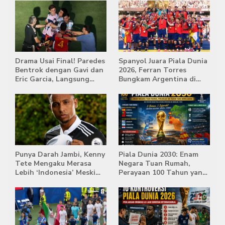
Drama Usai Final! Paredes
Spanyol Juara Piala Dunia
Bentrok dengan Gavi dan
2026, Ferran Torres
Eric Garcia, Langsung
Bungkam Argentina di
Diusir Wasit
Babak Extra Time
Punya Darah Jambi, Kenny
Piala Dunia 2030: Enam
Tete Mengaku Merasa
Negara Tuan Rumah,
Lebih ‘Indonesia’ Meski
Perayaan 100 Tahun yang
Lahir di Belanda
Bersejarah