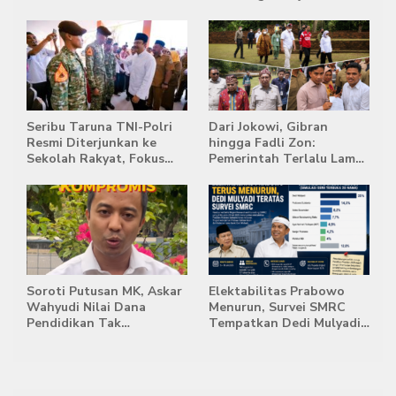
Masih Jadi Provinsi
Transisi Jelang Hadapi
Terpadat
Singapura
Seribu Taruna TNI-Polri
Dari Jokowi, Gibran
Resmi Diterjunkan ke
hingga Fadli Zon:
Sekolah Rakyat, Fokus
Pemerintah Terlalu Lama
Bentuk Karakter dan
Memberi Tanggapan,
Kemandirian Siswa
Stockpile Batu Bara Masih
Mengepung Candi Muaro
Jambi
Soroti Putusan MK, Askar
Elektabilitas Prabowo
Wahyudi Nilai Dana
Menurun, Survei SMRC
Pendidikan Tak
Tempatkan Dedi Mulyadi
Semestinya Biayai MBG
di Posisi Teratas Capres
2029