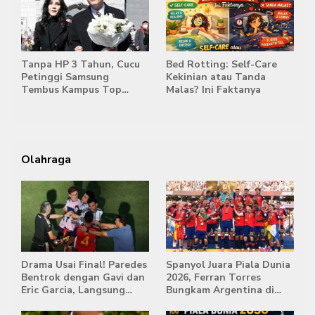
Tanpa HP 3 Tahun, Cucu
Bed Rotting: Self-Care
Petinggi Samsung
Kekinian atau Tanda
Tembus Kampus Top
Malas? Ini Faktanya
Korea
Olahraga
Drama Usai Final! Paredes
Spanyol Juara Piala Dunia
Bentrok dengan Gavi dan
2026, Ferran Torres
Eric Garcia, Langsung
Bungkam Argentina di
Diusir Wasit
Babak Extra Time