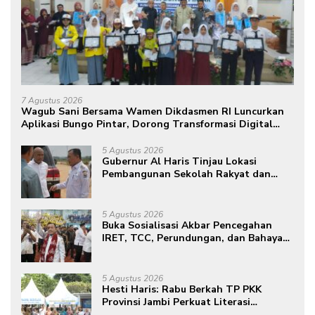
7 Agustus 2026
Wagub Sani Bersama Wamen Dikdasmen RI Luncurkan
Aplikasi Bungo Pintar, Dorong Transformasi Digital
Pendidikan di Jambi
5 Agustus 2026
Gubernur Al Haris Tinjau Lokasi
Pembangunan Sekolah Rakyat dan
Lokasi Pembangunan BTN Bungo
Green City
5 Agustus 2026
Buka Sosialisasi Akbar Pencegahan
IRET, TCC, Perundungan, dan Bahaya
Narkoba di Bungo, Gubernur Al Haris:
“Kalau anak-anakku bisa jaga diri, 60%
masa depan sudah ada di tangan”
5 Agustus 2026
Hesti Haris: Rabu Berkah TP PKK
Provinsi Jambi Perkuat Literasi
Keuangan dan Budaya Kelola Sampah