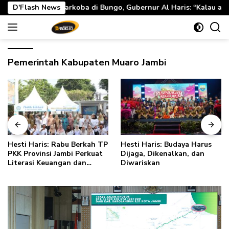
Langsung
i Bungo, Gubernur Al Haris: “Kalau anak-anakku bisa jaga diri,
D'Flash News
ke
konten
Pemerintah Kabupaten Muaro Jambi
Hesti Haris: Rabu Berkah TP
Hesti Haris: Budaya Harus
PKK Provinsi Jambi Perkuat
Dijaga, Dikenalkan, dan
Literasi Keuangan dan
Diwariskan
Budaya Kelola Sampah dari
Rumah