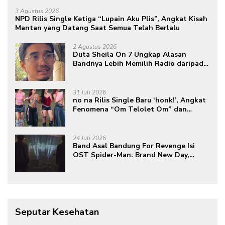
3 Agustus 2026
NPD Rilis Single Ketiga “Lupain Aku Plis”, Angkat Kisah
Mantan yang Datang Saat Semua Telah Berlalu
2 Agustus 2026
Duta Sheila On 7 Ungkap Alasan
Bandnya Lebih Memilih Radio daripada
Podcast
31 Juli 2026
no na Rilis Single Baru ‘honk!’, Angkat
Fenomena “Om Telolet Om” dan
Perkuat Identitas Indonesia di Kancah
Global
24 Juli 2026
Band Asal Bandung For Revenge Isi
OST Spider-Man: Brand New Day,
Torehkan Prestasi di Kancah
Internasional
Seputar Kesehatan