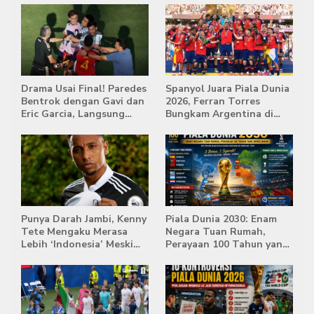
Drama Usai Final! Paredes
Spanyol Juara Piala Dunia
Bentrok dengan Gavi dan
2026, Ferran Torres
Eric Garcia, Langsung
Bungkam Argentina di
Diusir Wasit
Babak Extra Time
Punya Darah Jambi, Kenny
Piala Dunia 2030: Enam
Tete Mengaku Merasa
Negara Tuan Rumah,
Lebih ‘Indonesia’ Meski
Perayaan 100 Tahun yang
Lahir di Belanda
Bersejarah