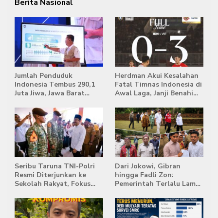
Berita Nasional
Jumlah Penduduk
Herdman Akui Kesalahan
Indonesia Tembus 290,1
Fatal Timnas Indonesia di
Juta Jiwa, Jawa Barat
Awal Laga, Janji Benahi
Masih Jadi Provinsi
Transisi Jelang Hadapi
Terpadat
Singapura
Seribu Taruna TNI-Polri
Dari Jokowi, Gibran
Resmi Diterjunkan ke
hingga Fadli Zon:
Sekolah Rakyat, Fokus
Pemerintah Terlalu Lama
Bentuk Karakter dan
Memberi Tanggapan,
Kemandirian Siswa
Stockpile Batu Bara Masih
Mengepung Candi Muaro