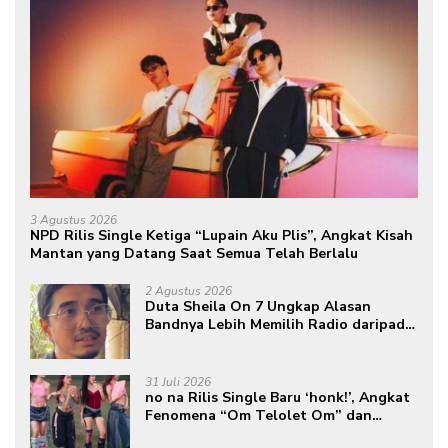
3 Agustus 2026
NPD Rilis Single Ketiga “Lupain Aku Plis”, Angkat Kisah
Mantan yang Datang Saat Semua Telah Berlalu
2 Agustus 2026
Duta Sheila On 7 Ungkap Alasan
Bandnya Lebih Memilih Radio daripada
Podcast
31 Juli 2026
no na Rilis Single Baru ‘honk!’, Angkat
Fenomena “Om Telolet Om” dan
Perkuat Identitas Indonesia di Kancah