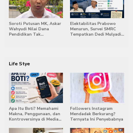
Jambi
Soroti Putusan MK, Askar
Elektabilitas Prabowo
Wahyudi Nilai Dana
Menurun, Survei SMRC
Pendidikan Tak
Tempatkan Dedi Mulyadi
Semestinya Biayai MBG
di Posisi Teratas Capres
2029
Life Stye
Apa Itu Boti? Memahami
Followers Instagram
Makna, Penggunaan, dan
Mendadak Berkurang?
Kontroversinya di Media
Ternyata Ini Penyebabnya
Sosial