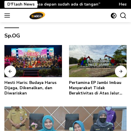
Langsung
sa depan sudah ada di tangan”
D'Flash News
Hesti Haris: Rabu Berkah 
ke
konten
Sp.OG
Hesti Haris: Budaya Harus
Pertamina EP Jambi Imbau
Dijaga, Dikenalkan, dan
Masyarakat Tidak
Diwariskan
Beraktivitas di Atas Jalur
Pipa Migas Demi
Keselamatan Bersama