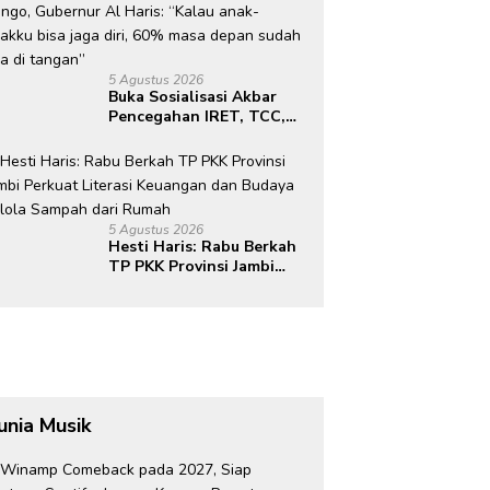
5 Agustus 2026
Buka Sosialisasi Akbar
Pencegahan IRET, TCC,
Perundungan, dan Bahaya
Narkoba di Bungo,
Gubernur Al Haris: “Kalau
anak-anakku bisa jaga
diri, 60% masa depan
5 Agustus 2026
sudah ada di tangan”
Hesti Haris: Rabu Berkah
TP PKK Provinsi Jambi
Perkuat Literasi
Keuangan dan Budaya
Kelola Sampah dari
Rumah
unia Musik