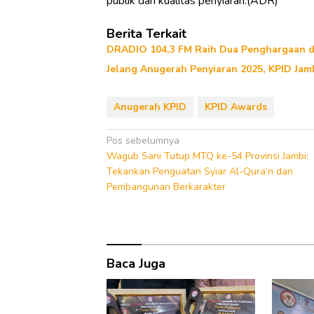
publik dan kualitas penyiaran.(ADR)
Berita Terkait
DRADIO 104,3 FM Raih Dua Penghargaan di
Jelang Anugerah Penyiaran 2025, KPID Ja
Anugerah KPID
KPID Awards
Navigasi
Pos sebelumnya
Wagub Sani Tutup MTQ ke-54 Provinsi Jambi:
pos
Tekankan Penguatan Syiar Al-Qura’n dan
Pembangunan Berkarakter
Baca Juga