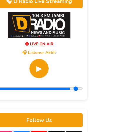
🎧 D Radio Live Streaming
🔴 LIVE ON AIR
🎧 Listener Aktif:
▶
Follow Us