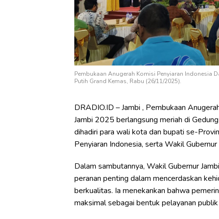
Pembukaan Anugerah Komisi Penyiaran Indonesia Da
Putih Grand Kemas, Rabu (26/11/2025).
DRADIO.ID – Jambi , Pembukaan Anugerah 
Jambi 2025 berlangsung meriah di Gedung
dihadiri para wali kota dan bupati se-Prov
Penyiaran Indonesia, serta Wakil Gubernur 
Dalam sambutannya, Wakil Gubernur Jambi
peranan penting dalam mencerdaskan kehid
berkualitas. Ia menekankan bahwa pemerin
maksimal sebagai bentuk pelayanan publik 