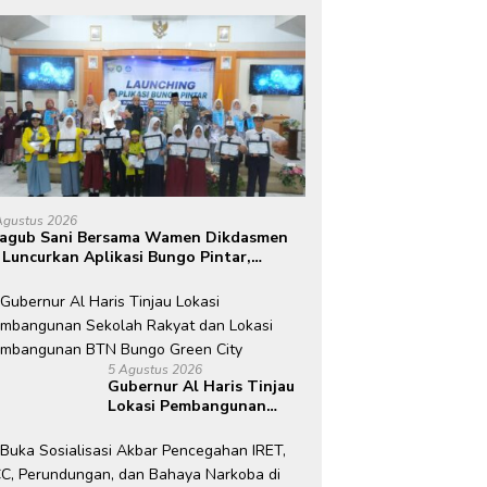
Agustus 2026
agub Sani Bersama Wamen Dikdasmen
 Luncurkan Aplikasi Bungo Pintar,
rong Transformasi Digital Pendidikan
 Jambi
5 Agustus 2026
Gubernur Al Haris Tinjau
Lokasi Pembangunan
Sekolah Rakyat dan
Lokasi Pembangunan BTN
Bungo Green City