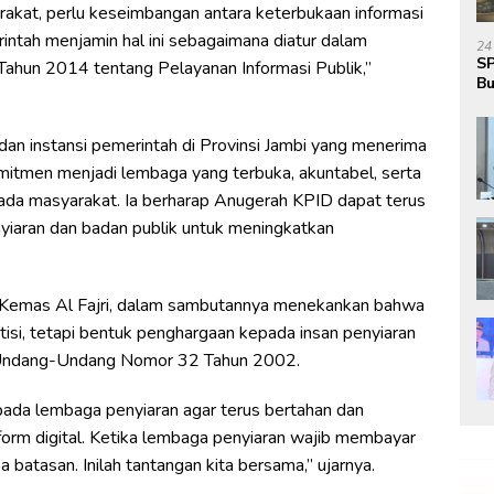
kat, perlu keseimbangan antara keterbukaan informasi
rintah menjamin hal ini sebagaimana diatur dalam
24
SP
Tahun 2014 tentang Pelayanan Informasi Publik,”
Bu
Ja
dan instansi pemerintah di Provinsi Jambi yang menerima
mitmen menjadi lembaga yang terbuka, akuntabel, serta
pada masyarakat. Ia berharap Anugerah KPID dapat terus
yiaran dan badan publik untuk meningkatkan
i, Kemas Al Fajri, dalam sambutannya menekankan bahwa
i, tetapi bentuk penghargaan kepada insan penyiaran
i Undang-Undang Nomor 32 Tahun 2002.
epada lembaga penyiaran agar terus bertahan dan
form digital. Ketika lembaga penyiaran wajib membayar
a batasan. Inilah tantangan kita bersama,” ujarnya.