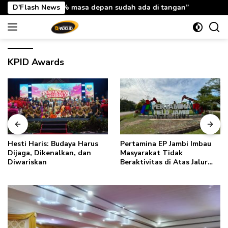
Langsung
asa depan sudah ada di tangan”
D'Flash News
Hesti Haris: Rabu Berkah
ke
konten
KPID Awards
Hesti Haris: Budaya Harus
Pertamina EP Jambi Imbau
Dijaga, Dikenalkan, dan
Masyarakat Tidak
Diwariskan
Beraktivitas di Atas Jalur
Pipa Migas Demi
Keselamatan Bersama