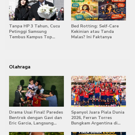
Tanpa HP 3 Tahun, Cucu
Bed Rotting: Self-Care
Petinggi Samsung
Kekinian atau Tanda
Tembus Kampus Top
Malas? Ini Faktanya
Korea
Olahraga
Drama Usai Final! Paredes
Spanyol Juara Piala Dunia
Bentrok dengan Gavi dan
2026, Ferran Torres
Eric Garcia, Langsung
Bungkam Argentina di
Diusir Wasit
Babak Extra Time