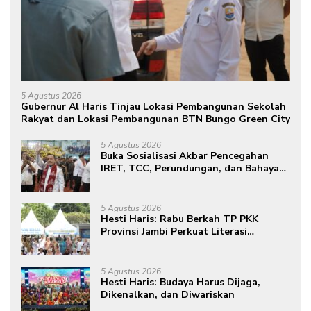
5 Agustus 2026
Gubernur Al Haris Tinjau Lokasi Pembangunan Sekolah
Rakyat dan Lokasi Pembangunan BTN Bungo Green City
5 Agustus 2026
Buka Sosialisasi Akbar Pencegahan
IRET, TCC, Perundungan, dan Bahaya
Narkoba di Bungo, Gubernur Al Haris:
“Kalau anak-anakku bisa jaga diri, 60%
masa depan sudah ada di tangan”
5 Agustus 2026
Hesti Haris: Rabu Berkah TP PKK
Provinsi Jambi Perkuat Literasi
Keuangan dan Budaya Kelola Sampah
dari Rumah
5 Agustus 2026
Hesti Haris: Budaya Harus Dijaga,
Dikenalkan, dan Diwariskan