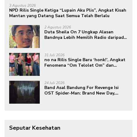
3 Agustus 2026
NPD Rilis Single Ketiga “Lupain Aku Plis”, Angkat Kisah
Mantan yang Datang Saat Semua Telah Berlalu
2 Agustus 2026
Duta Sheila On 7 Ungkap Alasan
Bandnya Lebih Memilih Radio daripada
Podcast
31 Juli 2026
no na Rilis Single Baru ‘honk!’, Angkat
Fenomena “Om Telolet Om” dan
Perkuat Identitas Indonesia di Kancah
Global
24 Juli 2026
Band Asal Bandung For Revenge Isi
OST Spider-Man: Brand New Day,
Torehkan Prestasi di Kancah
Internasional
Seputar Kesehatan