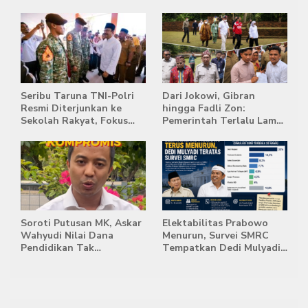
Masih Jadi Provinsi
Transisi Jelang Hadapi
Terpadat
Singapura
Seribu Taruna TNI-Polri
Dari Jokowi, Gibran
Resmi Diterjunkan ke
hingga Fadli Zon:
Sekolah Rakyat, Fokus
Pemerintah Terlalu Lama
Bentuk Karakter dan
Memberi Tanggapan,
Kemandirian Siswa
Stockpile Batu Bara Masih
Mengepung Candi Muaro
Jambi
Soroti Putusan MK, Askar
Elektabilitas Prabowo
Wahyudi Nilai Dana
Menurun, Survei SMRC
Pendidikan Tak
Tempatkan Dedi Mulyadi
Semestinya Biayai MBG
di Posisi Teratas Capres
2029