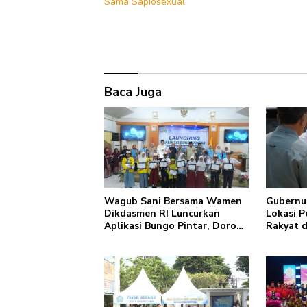
Sama Sapiosexual
Baca Juga
Wagub Sani Bersama Wamen
Gubernur
Dikdasmen RI Luncurkan
Lokasi 
Aplikasi Bungo Pintar, Dorong
Rakyat d
Transformasi Digital
Pembang
Pendidikan di Jambi
Green Ci