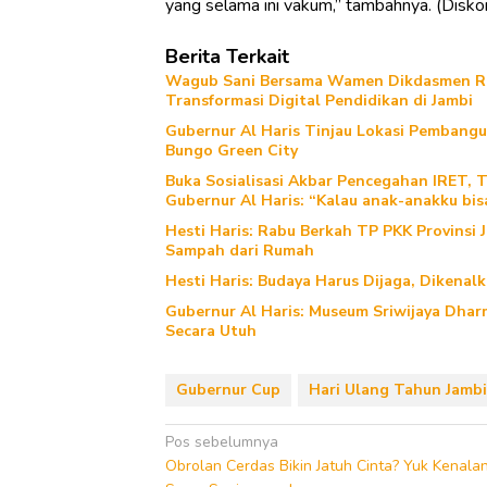
yang selama ini vakum,” tambahnya. (Disko
Berita Terkait
Wagub Sani Bersama Wamen Dikdasmen RI 
Transformasi Digital Pendidikan di Jambi
Gubernur Al Haris Tinjau Lokasi Pemban
Bungo Green City
Buka Sosialisasi Akbar Pencegahan IRET, 
Gubernur Al Haris: “Kalau anak-anakku bis
Hesti Haris: Rabu Berkah TP PKK Provinsi 
Sampah dari Rumah
Hesti Haris: Budaya Harus Dijaga, Dikenal
Gubernur Al Haris: Museum Sriwijaya Dharm
Secara Utuh
Gubernur Cup
Hari Ulang Tahun Jambi
Navigasi
Pos sebelumnya
Obrolan Cerdas Bikin Jatuh Cinta? Yuk Kenala
pos