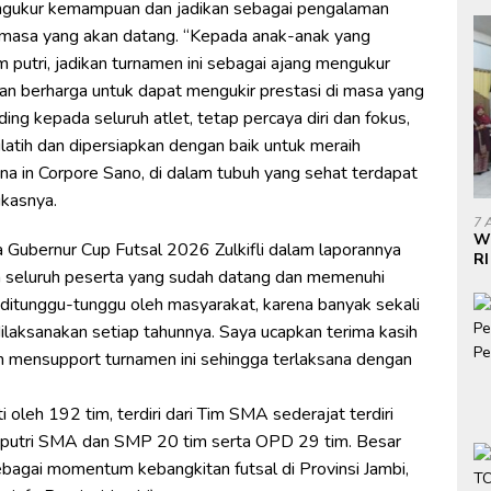
engukur kemampuan dan jadikan sebagai pengalaman
i masa yang akan datang. “Kepada anak-anak yang
putri, jadikan turnamen ini sebagai ajang mengukur
n berharga untuk dapat mengukir prestasi di masa yang
ng kepada seluruh atlet, tetap percaya diri dan fokus,
 dilatih dan dipersiapkan dengan baik untuk meraih
ana in Corpore Sano, di dalam tubuh yang sehat terdapat
gkasnya.
7 
W
a Gubernur Cup Futsal 2026 Zulkifli dalam laporannya
RI
 seluruh peserta yang sudah datang dan memenuhi
Do
di
 ditunggu-tunggu oleh masyarakat, karena banyak sekali
dilaksanakan setiap tahunnya. Saya ucapkan terima kasih
h mensupport turnamen ini sehingga terlaksana dengan
 oleh 192 tim, terdiri dari Tim SMA sederajat terdiri
n putri SMA dan SMP 20 tim serta OPD 29 tim. Besar
ebagai momentum kebangkitan futsal di Provinsi Jambi,