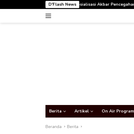
Langsung
Buka Sosialisasi Akbar Pencegahan IRET, TCC, Perundungan, dan B
D'Flash News
ke
konten
Berita
Artikel
On Air Program
Beranda
Berita