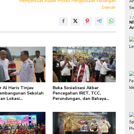
Memperkuat Aspek Proses Pengelolaan Keuangan
Daerah
3 
NP
An
Se
 Al Haris Tinjau
Buka Sosialisasi Akbar
Pembangunan Sekolah
Pencegahan IRET, TCC,
an Lokasi
Perundungan, dan Bahaya
unan BTN Bungo
Narkoba di Bungo, Gubernur
ty
Al Haris: “Kalau anak-anakku
bisa jaga diri, 60% masa
depan sudah ada di tangan”