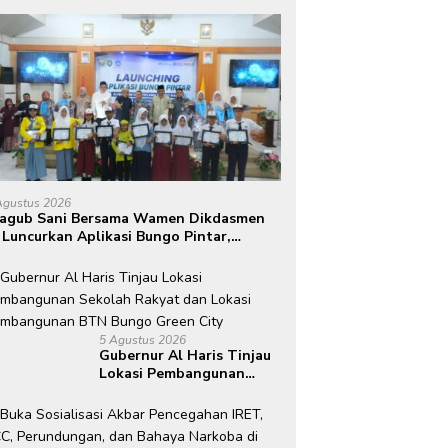
Agustus 2026
agub Sani Bersama Wamen Dikdasmen
 Luncurkan Aplikasi Bungo Pintar,
rong Transformasi Digital Pendidikan
 Jambi
5 Agustus 2026
Gubernur Al Haris Tinjau
Lokasi Pembangunan
Sekolah Rakyat dan
Lokasi Pembangunan BTN
Bungo Green City