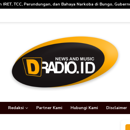
ahaya Narkoba di Bungo, Gubernur Al Haris: “Kalau anak-anakku 
Redaksi
Partner Kami
Hubungi Kami
Disclaimer