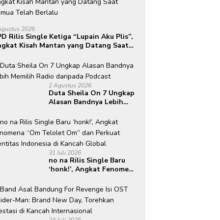
Agustus 2026
D Rilis Single Ketiga “Lupain Aku Plis”,
gkat Kisah Mantan yang Datang Saat
mua Telah Berlalu
2 Agustus 2026
Duta Sheila On 7 Ungkap
Alasan Bandnya Lebih
Memilih Radio daripada
Podcast
31 Juli 2026
no na Rilis Single Baru
‘honk!’, Angkat Fenomena
“Om Telolet Om” dan
Perkuat Identitas
Indonesia di Kancah
Global