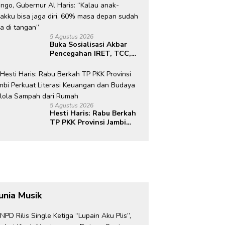
5 Agustus 2026
Buka Sosialisasi Akbar
Pencegahan IRET, TCC,
Perundungan, dan Bahaya
Narkoba di Bungo,
Gubernur Al Haris: “Kalau
anak-anakku bisa jaga
diri, 60% masa depan
5 Agustus 2026
sudah ada di tangan”
Hesti Haris: Rabu Berkah
TP PKK Provinsi Jambi
Perkuat Literasi
Keuangan dan Budaya
Kelola Sampah dari
Rumah
unia Musik