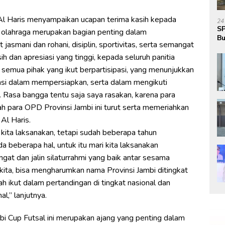
l Haris menyampaikan ucapan terima kasih kepada
24
SP
ena olahraga merupakan bagian penting dalam
Bu
asmani dan rohani, disiplin, sportivitas, serta semangat
Ja
ih dan apresiasi yang tinggi, kepada seluruh panitia
 semua pihak yang ikut berpartisipasi, yang menunjukkan
si dalam mempersiapkan, serta dalam mengikuti
. Rasa bangga tentu saja saya rasakan, karena para
h para OPD Provinsi Jambi ini turut serta memeriahkan
Al Haris.
 kita laksanakan, tetapi sudah beberapa tahun
da beberapa hal, untuk itu mari kita laksanakan
gat dan jalin silaturrahmi yang baik antar sesama
l kita, bisa mengharumkan nama Provinsi Jambi ditingkat
ah ikut dalam pertandingan di tingkat nasional dan
l,” lanjutnya.
bi Cup Futsal ini merupakan ajang yang penting dalam