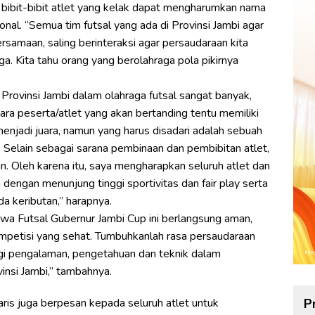
g bibit-bibit atlet yang kelak dapat mengharumkan nama
onal. “Semua tim futsal yang ada di Provinsi Jambi agar
ersamaan, saling berinteraksi agar persaudaraan kita
 Kita tahu orang yang berolahraga pola pikirnya
rovinsi Jambi dalam olahraga futsal sangat banyak,
 Para peserta/atlet yang akan bertanding tentu memiliki
enjadi juara, namun yang harus disadari adalah sebuah
. Selain sebagai sarana pembinaan dan pembibitan atlet,
n. Oleh karena itu, saya mengharapkan seluruh atlet dan
 dengan menunjung tinggi sportivitas dan fair play serta
a keributan,” harapnya.
wa Futsal Gubernur Jambi Cup ini berlangsung aman,
 kompetisi yang sehat. Tumbuhkanlah rasa persaudaraan
agi pengalaman, pengetahuan dan teknik dalam
insi Jambi,” tambahnya.
is juga berpesan kepada seluruh atlet untuk
P