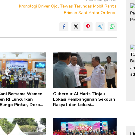
Kronologi Driver Ojol Tewas Terlindas Mobil Rantis
Brimob Saat Antar Orderan
ani Bersama Wamen
Gubernur Al Haris Tinjau
en RI Luncurkan
Lokasi Pembangunan Sekolah
 Bungo Pintar, Dorong
Rakyat dan Lokasi
masi Digital
Pembangunan BTN Bungo
an di Jambi
Green City
D