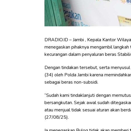
DRADIO.ID – Jambi , Kepala Kantor Wilayah
menegaskan pihaknya mengambil langkah t
kecurangan dalam penyaluran beras Stabil
Dengan tindakan tersebut, serta menyusul 
(34) oleh Polda Jambi karena memindahkan i
sebagai beras non-subsidi.
“Sudah kami tindaklanjuti dengan memutus
bersangkutan. Sejak awal sudah ditegask
atau menjual tidak sesuai aturan akan be
(27/08/25).
Ia menegaskan Bulog tidak akan memberi t