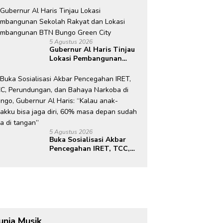
Pintar, Dorong
Transformasi Digital
Pendidikan di Jambi
5 Agustus 2026
Gubernur Al Haris Tinjau
Lokasi Pembangunan
Sekolah Rakyat dan
Lokasi Pembangunan BTN
Bungo Green City
5 Agustus 2026
Buka Sosialisasi Akbar
Pencegahan IRET, TCC,
Perundungan, dan Bahaya
Narkoba di Bungo,
Gubernur Al Haris: “Kalau
anak-anakku bisa jaga
diri, 60% masa depan
sudah ada di tangan”
unia Musik