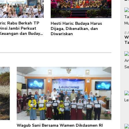
ris: Rabu Berkah TP
Hesti Haris: Budaya Harus
insi Jambi Perkuat
Dijaga, Dikenalkan, dan
8 
 Keuangan dan Budaya
Diwariskan
W
Sampah dari Rumah
Ta
Mu
Wagub Sani Bersama Wamen Dikdasmen RI