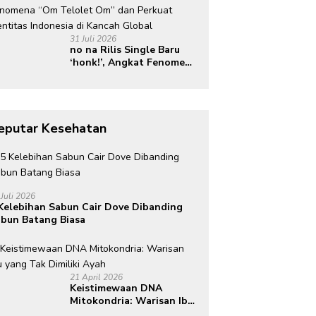
31 Juli 2026
no na Rilis Single Baru
‘honk!’, Angkat Fenomena
“Om Telolet Om” dan
Perkuat Identitas
Indonesia di Kancah
Global
eputar Kesehatan
 Juli 2026
Kelebihan Sabun Cair Dove Dibanding
bun Batang Biasa
21 April 2026
Keistimewaan DNA
Mitokondria: Warisan Ibu
yang Tak Dimiliki Ayah