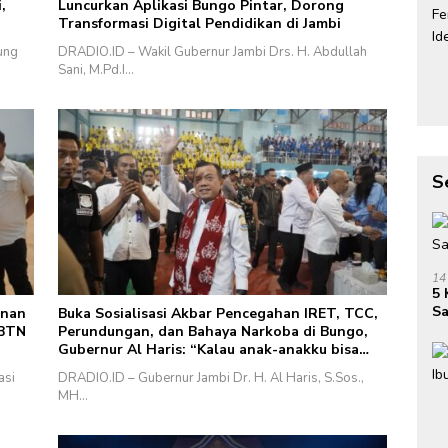
,
Luncurkan Aplikasi Bungo Pintar, Dorong
Transformasi Digital Pendidikan di Jambi
ung
DRADIO.ID – Wakil Gubernur Jambi Drs. H. Abdullah
Sani, M.Pd.I…
S
14
5 
Sa
unan
Buka Sosialisasi Akbar Pencegahan IRET, TCC,
 BTN
Perundungan, dan Bahaya Narkoba di Bungo,
Gubernur Al Haris: “Kalau anak-anakku bisa
jaga diri, 60% masa depan sudah ada di
asi
DRADIO.ID – Gubernur Jambi Dr. H. Al Haris, S.Sos.,
tangan”
MH…