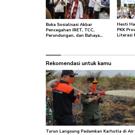
Hesti Ha
Buka Sosialisasi Akbar
PKK Prov
Pencegahan IRET, TCC,
Literasi
Perundungan, dan Bahaya
Kelola 
Narkoba di Bungo, Gubernur
Al Haris: “Kalau anak-anakku
bisa jaga diri, 60% masa
depan sudah ada di tangan”
Rekomendasi untuk kamu
Turun Langsung Padamkan Karhutla di Air