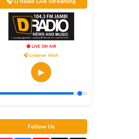
🎧 D Radio Live Streaming
🔴 LIVE ON AIR
🎧 Listener Aktif:
▶
Follow Us