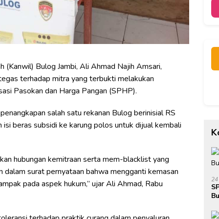
 (Kanwil) Bulog Jambi, Ali Ahmad Najih Amsari,
egas terhadap mitra yang terbukti melakukan
isasi Pasokan dan Harga Pangan (SPHP).
penangkapan salah satu rekanan Bulog berinisial RS
si beras subsidi ke karung polos untuk dijual kembali
K
kan hubungan kemitraan serta mem-blacklist yang
an dalam surat pernyataan bahwa mengganti kemasan
24
rdampak pada aspek hukum,” ujar Ali Ahmad, Rabu
SP
Bu
Ja
oleransi terhadap praktik curang dalam penyaluran