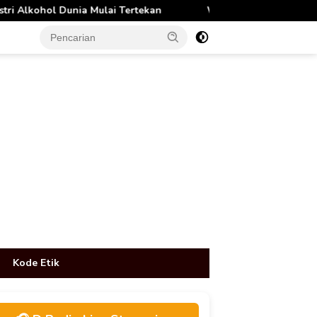
ai Tertekan
Winamp Comeback pada 2027, Siap Tantang S
tutup
Kode Etik