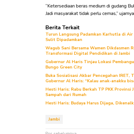
“Ketersediaan beras medium di gudang Bul
Jadi masyarakat tidak perlu cemas,” ujarny
Berita Terkait
Turun Langsung Padamkan Karhutla di Air 
Sulit Dipadamkan
Wagub Sani Bersama Wamen Dikdasmen RI 
Transformasi Digital Pendidikan di Jambi
Gubernur Al Haris Tinjau Lokasi Pemban
Bungo Green City
Buka Sosialisasi Akbar Pencegahan IRET, 
Gubernur Al Haris: “Kalau anak-anakku bis
Hesti Haris: Rabu Berkah TP PKK Provinsi 
Sampah dari Rumah
Hesti Haris: Budaya Harus Dijaga, Dikenal
Jambi
Pos sebelumnya