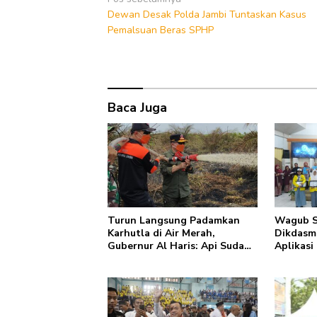
Navigasi
Dewan Desak Polda Jambi Tuntaskan Kasus
pos
Pemalsuan Beras SPHP
Baca Juga
Turun Langsung Padamkan
Wagub S
Karhutla di Air Merah,
Dikdasm
Gubernur Al Haris: Api Sudah
Aplikasi
3 Hari, Gambut Sulit
Transfor
Dipadamkan
Pendidik