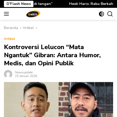
Langsung
an”
D'Flash News
Hesti Haris: Rabu Berkah TP PKK Provinsi Jambi Per
ke
konten
Beranda
Artikel
Artikel
Kontroversi Lelucon “Mata
Ngantuk” Gibran: Antara Humor,
Medis, dan Opini Publik
Newsupdate
15 Januari 2026