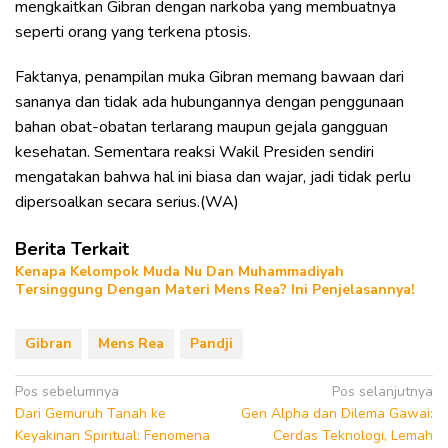
mengkaitkan Gibran dengan narkoba yang membuatnya
seperti orang yang terkena ptosis.
Faktanya, penampilan muka Gibran memang bawaan dari
sananya dan tidak ada hubungannya dengan penggunaan
bahan obat-obatan terlarang maupun gejala gangguan
kesehatan. Sementara reaksi Wakil Presiden sendiri
mengatakan bahwa hal ini biasa dan wajar, jadi tidak perlu
dipersoalkan secara serius.(WA)
Berita Terkait
Kenapa Kelompok Muda Nu Dan Muhammadiyah
Tersinggung Dengan Materi Mens Rea? Ini Penjelasannya!
Gibran
Mens Rea
Pandji
Navigasi
Pos sebelumnya
Pos selanjutnya
Dari Gemuruh Tanah ke
Gen Alpha dan Dilema Gawai:
pos
Keyakinan Spiritual: Fenomena
Cerdas Teknologi, Lemah