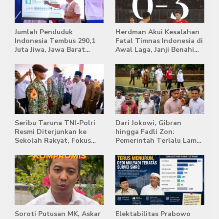
Jumlah Penduduk
Herdman Akui Kesalahan
Indonesia Tembus 290,1
Fatal Timnas Indonesia di
Juta Jiwa, Jawa Barat
Awal Laga, Janji Benahi
Masih Jadi Provinsi
Transisi Jelang Hadapi
Terpadat
Singapura
Seribu Taruna TNI-Polri
Dari Jokowi, Gibran
Resmi Diterjunkan ke
hingga Fadli Zon:
Sekolah Rakyat, Fokus
Pemerintah Terlalu Lama
Bentuk Karakter dan
Memberi Tanggapan,
Kemandirian Siswa
Stockpile Batu Bara Masih
Mengepung Candi Muaro
Jambi
Soroti Putusan MK, Askar
Elektabilitas Prabowo