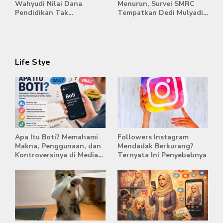
Wahyudi Nilai Dana
Menurun, Survei SMRC
Pendidikan Tak
Tempatkan Dedi Mulyadi
Semestinya Biayai MBG
di Posisi Teratas Capres
2029
Life Stye
Apa Itu Boti? Memahami
Followers Instagram
Makna, Penggunaan, dan
Mendadak Berkurang?
Kontroversinya di Media
Ternyata Ini Penyebabnya
Sosial