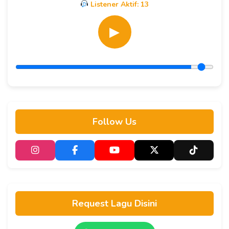
Listener Aktif:
13
▶
Follow Us
Request Lagu Disini