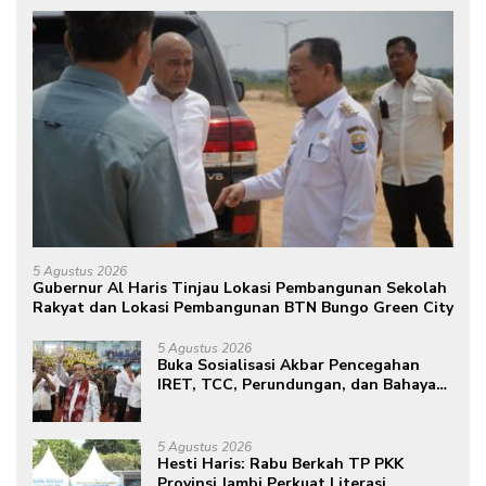
5 Agustus 2026
Gubernur Al Haris Tinjau Lokasi Pembangunan Sekolah
Rakyat dan Lokasi Pembangunan BTN Bungo Green City
5 Agustus 2026
Buka Sosialisasi Akbar Pencegahan
IRET, TCC, Perundungan, dan Bahaya
Narkoba di Bungo, Gubernur Al Haris:
“Kalau anak-anakku bisa jaga diri, 60%
masa depan sudah ada di tangan”
5 Agustus 2026
Hesti Haris: Rabu Berkah TP PKK
Provinsi Jambi Perkuat Literasi