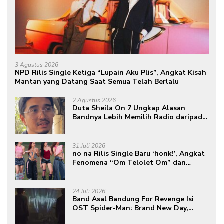
3 Agustus 2026
NPD Rilis Single Ketiga “Lupain Aku Plis”, Angkat Kisah
Mantan yang Datang Saat Semua Telah Berlalu
2 Agustus 2026
Duta Sheila On 7 Ungkap Alasan
Bandnya Lebih Memilih Radio daripada
Podcast
31 Juli 2026
no na Rilis Single Baru ‘honk!’, Angkat
Fenomena “Om Telolet Om” dan
Perkuat Identitas Indonesia di Kancah
Global
24 Juli 2026
Band Asal Bandung For Revenge Isi
OST Spider-Man: Brand New Day,
Torehkan Prestasi di Kancah