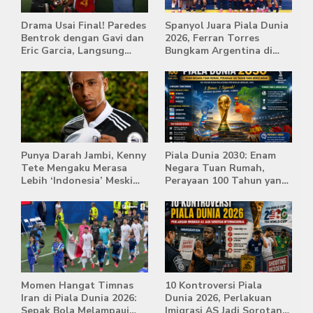
Drama Usai Final! Paredes
Spanyol Juara Piala Dunia
Bentrok dengan Gavi dan
2026, Ferran Torres
Eric Garcia, Langsung
Bungkam Argentina di
Diusir Wasit
Babak Extra Time
Punya Darah Jambi, Kenny
Piala Dunia 2030: Enam
Tete Mengaku Merasa
Negara Tuan Rumah,
Lebih ‘Indonesia’ Meski
Perayaan 100 Tahun yang
Lahir di Belanda
Bersejarah
Momen Hangat Timnas
10 Kontroversi Piala
Iran di Piala Dunia 2026:
Dunia 2026, Perlakuan
Sepak Bola Melampaui
Imigrasi AS Jadi Sorotan