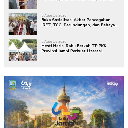
Lokasi Pembangunan BTN Bungo
Green City
5 Agustus 2026
Buka Sosialisasi Akbar Pencegahan
IRET, TCC, Perundungan, dan Bahaya
Narkoba di Bungo, Gubernur Al Haris:
“Kalau anak-anakku bisa jaga diri, 60%
masa depan sudah ada di tangan”
5 Agustus 2026
Hesti Haris: Rabu Berkah TP PKK
Provinsi Jambi Perkuat Literasi
Keuangan dan Budaya Kelola Sampah
dari Rumah