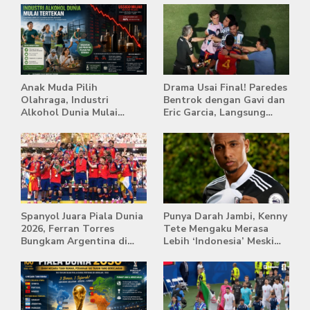
Anak Muda Pilih
Drama Usai Final! Paredes
Olahraga, Industri
Bentrok dengan Gavi dan
Alkohol Dunia Mulai
Eric Garcia, Langsung
Tertekan
Diusir Wasit
Spanyol Juara Piala Dunia
Punya Darah Jambi, Kenny
2026, Ferran Torres
Tete Mengaku Merasa
Bungkam Argentina di
Lebih ‘Indonesia’ Meski
Babak Extra Time
Lahir di Belanda