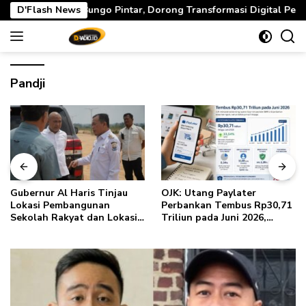
Langsung
 Pintar, Dorong Transformasi Digital Pendidikan di Jambi
D'Flash News
ke
konten
Pandji
Gubernur Al Haris Tinjau
OJK: Utang Paylater
Lokasi Pembangunan
Perbankan Tembus Rp30,71
Sekolah Rakyat dan Lokasi
Triliun pada Juni 2026,
Pembangunan BTN Bungo
Pengguna Capai 32,8 Juta
Green City
Rekening