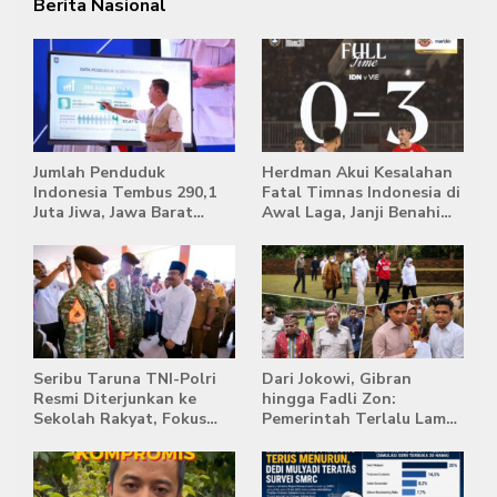
Berita Nasional
Jumlah Penduduk
Herdman Akui Kesalahan
Indonesia Tembus 290,1
Fatal Timnas Indonesia di
Juta Jiwa, Jawa Barat
Awal Laga, Janji Benahi
Masih Jadi Provinsi
Transisi Jelang Hadapi
Terpadat
Singapura
Seribu Taruna TNI-Polri
Dari Jokowi, Gibran
Resmi Diterjunkan ke
hingga Fadli Zon:
Sekolah Rakyat, Fokus
Pemerintah Terlalu Lama
Bentuk Karakter dan
Memberi Tanggapan,
Kemandirian Siswa
Stockpile Batu Bara Masih
Mengepung Candi Muaro