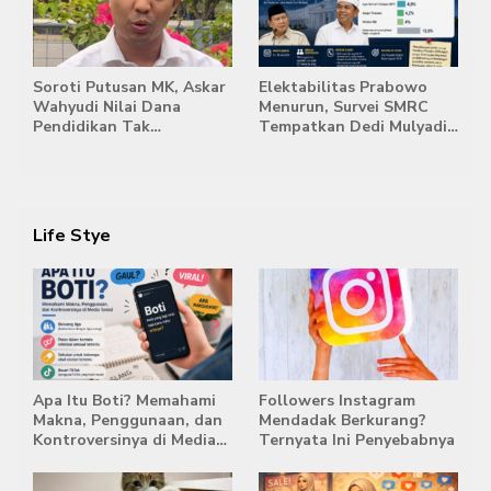
Jambi
Soroti Putusan MK, Askar
Elektabilitas Prabowo
Wahyudi Nilai Dana
Menurun, Survei SMRC
Pendidikan Tak
Tempatkan Dedi Mulyadi
Semestinya Biayai MBG
di Posisi Teratas Capres
2029
Life Stye
Apa Itu Boti? Memahami
Followers Instagram
Makna, Penggunaan, dan
Mendadak Berkurang?
Kontroversinya di Media
Ternyata Ini Penyebabnya
Sosial