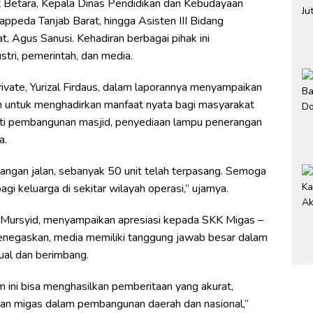
 Betara, Kepala Dinas Pendidikan dan Kebudayaan
ppeda Tanjab Barat, hingga Asisten III Bidang
 Agus Sanusi. Kehadiran berbagai pihak ini
stri, pemerintah, dan media.
vate, Yurizal Firdaus, dalam laporannya menyampaikan
n untuk menghadirkan manfaat nyata bagi masyarakat
uti pembangunan masjid, penyediaan lampu penerangan
a.
erangan jalan, sebanyak 50 unit telah terpasang. Semoga
gi keluarga di sekitar wilayah operasi,” ujarnya.
i, Mursyid, menyampaikan apresiasi kepada SKK Migas –
 menegaskan, media memiliki tanggung jawab besar dalam
ual dan berimbang.
um ini bisa menghasilkan pemberitaan yang akurat,
n migas dalam pembangunan daerah dan nasional,”