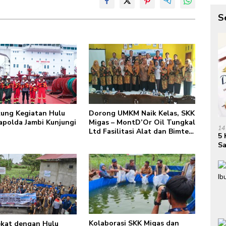
S
kung Kegiatan Hulu
Dorong UMKM Naik Kelas, SKK
apolda Jambi Kunjungi
Migas – MontD’Or Oil Tungkal
14
Ltd Fasilitasi Alat dan Bimtek
5 
Membatik Kader PKK
Sa
Mengupeh
Kolaborasi SKK Migas dan
ekat dengan Hulu