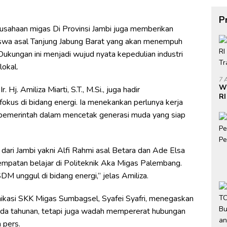
P
erusahaan migas Di Provinsi Jambi juga memberikan
swa asal Tanjung Jabung Barat yang akan menempuh
Dukungan ini menjadi wujud nyata kepedulian industri
okal.
7 
W
Hj. Amiliza Miarti, S.T., M.Si., juga hadir
RI
fokus di bidang energi. Ia menekankan perlunya kerja
Do
an pemerintah dalam mencetak generasi muda yang siap
di
k dari Jambi yakni Alfi Rahmi asal Betara dan Ade Elsa
mpatan belajar di Politeknik Aka Migas Palembang.
DM unggul di bidang energi,” jelas Amiliza.
kasi SKK Migas Sumbagsel, Syafei Syafri, menegaskan
nda tahunan, tetapi juga wadah mempererat hubungan
 pers.