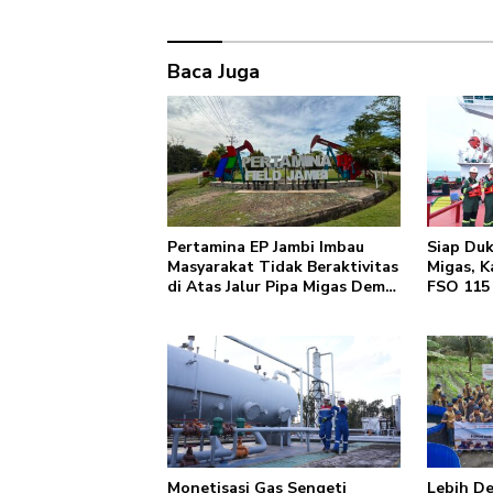
Baca Juga
Pertamina EP Jambi Imbau
Siap Du
Masyarakat Tidak Beraktivitas
Migas, K
di Atas Jalur Pipa Migas Demi
FSO 115
Keselamatan Bersama
Monetisasi Gas Sengeti
Lebih D