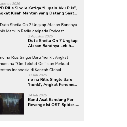
Agustus 2026
D Rilis Single Ketiga “Lupain Aku Plis”,
gkat Kisah Mantan yang Datang Saat
mua Telah Berlalu
2 Agustus 2026
Duta Sheila On 7 Ungkap
Alasan Bandnya Lebih
Memilih Radio daripada
Podcast
31 Juli 2026
no na Rilis Single Baru
‘honk!’, Angkat Fenomena
“Om Telolet Om” dan
Perkuat Identitas
24 Juli 2026
Band Asal Bandung For
Indonesia di Kancah
Revenge Isi OST Spider-
Global
Man: Brand New Day,
Torehkan Prestasi di
Kancah Internasional