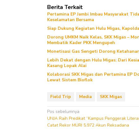
Berita Terkait
Pertamina EP Jambi Imbau Masyarakat Tidak
Keselamatan Bersama
Siap Dukung Kegiatan Hulu Migas, Kapolda
Dorong UMKM Naik Kelas, SKK Migas – Mont
Membatik Kader PKK Mengupeh
Monetisasi Gas Sengeti Dorong Ketahanan 
Lebih Dekat dengan Hulu Migas: Dari Kesi
Kasang Lopak Alai
Kolaborasi SKK Migas dan Pertamina EP Do
Lewat Sistem Bioflok
Field Trip
Media
SKK Migas
Navigasi
Pos sebelumnya
UNJA Raih Predikat “Kampus Penggerak Literas
pos
Catat Rekor MURI 5.972 Akun Reksadana