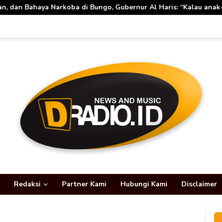
, Gubernur Al Haris: “Kalau anak-anakku bisa jaga diri, 60% ma
Redaksi
Partner Kami
Hubungi Kami
Disclaimer