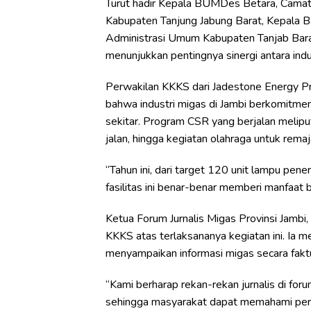
Turut hadir Kepala BUMDes Betara, Camat
Kabupaten Tanjung Jabung Barat, Kepala Ba
Administrasi Umum Kabupaten Tanjab Barat,
menunjukkan pentingnya sinergi antara indu
Perwakilan KKKS dari Jadestone Energy Pri
bahwa industri migas di Jambi berkomitme
sekitar. Program CSR yang berjalan melip
jalan, hingga kegiatan olahraga untuk remaj
“Tahun ini, dari target 120 unit lampu pen
fasilitas ini benar-benar memberi manfaat ba
Ketua Forum Jurnalis Migas Provinsi Jamb
KKKS atas terlaksananya kegiatan ini. Ia
menyampaikan informasi migas secara fakt
“Kami berharap rekan-rekan jurnalis di for
sehingga masyarakat dapat memahami pera