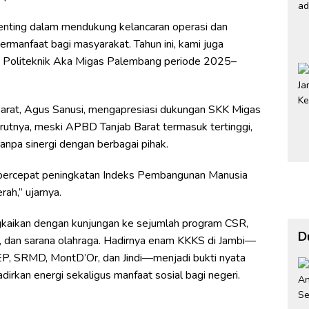
 penting dalam mendukung kelancaran operasi dan
rmanfaat bagi masyarakat. Tahun ini, kami juga
 Politeknik Aka Migas Palembang periode 2025–
 Barat, Agus Sanusi, mengapresiasi dukungan SKK Migas
tnya, meski APBD Tanjab Barat termasuk tertinggi,
anpa sinergi dengan berbagai pihak.
empercepat peningkatan Indeks Pembangunan Manusia
ah,” ujarnya.
ngkaikan dengan kunjungan ke sejumlah program CSR,
D
id, dan sarana olahraga. Hadirnya enam KKKS di Jambi—
EP, SRMD, MontD’Or, dan Jindi—menjadi bukti nyata
rkan energi sekaligus manfaat sosial bagi negeri.