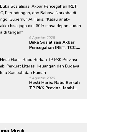
Lokasi Pembangunan BTN
Bungo Green City
5 Agustus 2026
Buka Sosialisasi Akbar
Pencegahan IRET, TCC,
Perundungan, dan Bahaya
Narkoba di Bungo,
Gubernur Al Haris: “Kalau
anak-anakku bisa jaga
diri, 60% masa depan
5 Agustus 2026
sudah ada di tangan”
Hesti Haris: Rabu Berkah
TP PKK Provinsi Jambi
Perkuat Literasi
Keuangan dan Budaya
Kelola Sampah dari
Rumah
unia Musik