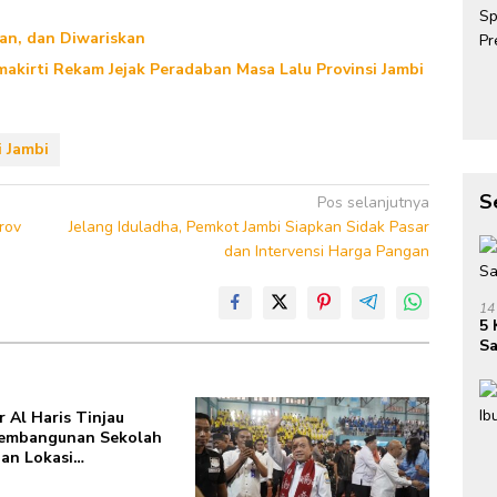
kan, dan Diwariskan
akirti Rekam Jejak Peradaban Masa Lalu Provinsi Jambi
i Jambi
S
Pos selanjutnya
rov
Jelang Iduladha, Pemkot Jambi Siapkan Sidak Pasar
dan Intervensi Harga Pangan
14
5 
Sa
 Al Haris Tinjau
Pembangunan Sekolah
an Lokasi
unan BTN Bungo