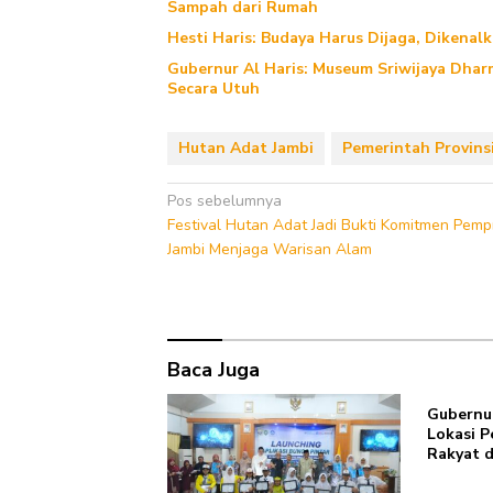
Sampah dari Rumah
Hesti Haris: Budaya Harus Dijaga, Dikenal
Gubernur Al Haris: Museum Sriwijaya Dharm
Secara Utuh
Hutan Adat Jambi
Pemerintah Provins
Navigasi
Pos sebelumnya
Festival Hutan Adat Jadi Bukti Komitmen Pemp
pos
Jambi Menjaga Warisan Alam
Baca Juga
Gubernur
Lokasi 
Rakyat d
Pembang