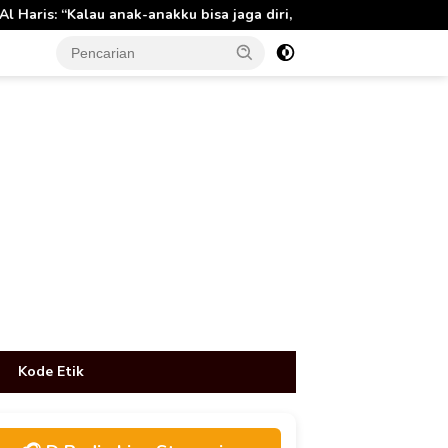
kku bisa jaga diri, 60% masa depan sudah ada di tangan”
tutup
Kode Etik