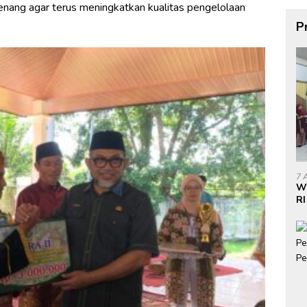
nang agar terus meningkatkan kualitas pengelolaan
P
7 
W
RI
Do
di