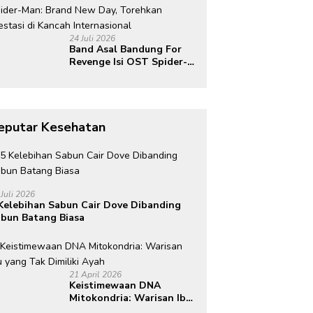
Indonesia di Kancah
Global
24 Juli 2026
Band Asal Bandung For
Revenge Isi OST Spider-
Man: Brand New Day,
Torehkan Prestasi di
Kancah Internasional
eputar Kesehatan
 Juli 2026
Kelebihan Sabun Cair Dove Dibanding
bun Batang Biasa
21 April 2026
Keistimewaan DNA
Mitokondria: Warisan Ibu
yang Tak Dimiliki Ayah