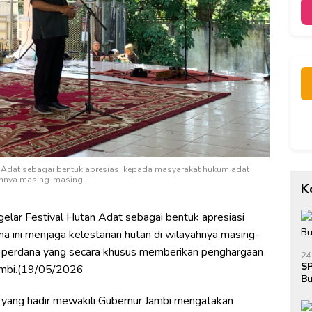
n Adat sebagai bentuk apresiasi kepada masyarakat hukum adat
yahnya masing-masing.
K
gelar Festival Hutan Adat sebagai bentuk apresiasi
 ini menjaga kelestarian hutan di wilayahnya masing-
al perdana yang secara khusus memberikan penghargaan
24
SP
Jambi.(19/05/2026
Bu
Ja
n yang hadir mewakili Gubernur Jambi mengatakan