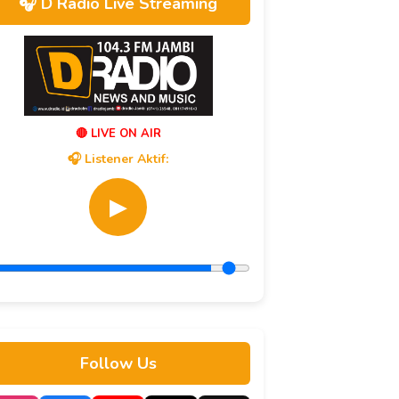
🎧 D Radio Live Streaming
🔴 LIVE ON AIR
🎧 Listener Aktif:
▶
Follow Us