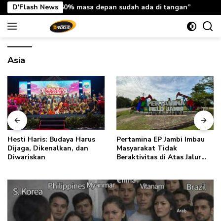
Langsung
 60% masa depan sudah ada di tangan”
D'Flash News
Hesti Haris: Rabu
ke
konten
Asia
Hesti Haris: Budaya Harus
Pertamina EP Jambi Imbau
Dijaga, Dikenalkan, dan
Masyarakat Tidak
Diwariskan
Beraktivitas di Atas Jalur
Pipa Migas Demi
Keselamatan Bersama