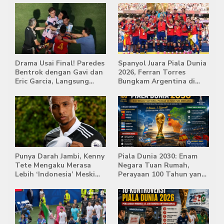
Drama Usai Final! Paredes
Spanyol Juara Piala Dunia
Bentrok dengan Gavi dan
2026, Ferran Torres
Eric Garcia, Langsung
Bungkam Argentina di
Diusir Wasit
Babak Extra Time
Punya Darah Jambi, Kenny
Piala Dunia 2030: Enam
Tete Mengaku Merasa
Negara Tuan Rumah,
Lebih ‘Indonesia’ Meski
Perayaan 100 Tahun yang
Lahir di Belanda
Bersejarah