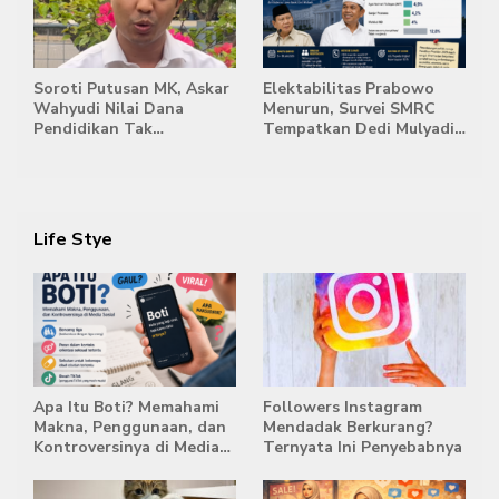
Jambi
Soroti Putusan MK, Askar
Elektabilitas Prabowo
Wahyudi Nilai Dana
Menurun, Survei SMRC
Pendidikan Tak
Tempatkan Dedi Mulyadi
Semestinya Biayai MBG
di Posisi Teratas Capres
2029
Life Stye
Apa Itu Boti? Memahami
Followers Instagram
Makna, Penggunaan, dan
Mendadak Berkurang?
Kontroversinya di Media
Ternyata Ini Penyebabnya
Sosial