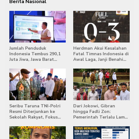
Berita Nasional
Jumlah Penduduk
Herdman Akui Kesalahan
Indonesia Tembus 290,1
Fatal Timnas Indonesia di
Juta Jiwa, Jawa Barat
Awal Laga, Janji Benahi
Masih Jadi Provinsi
Transisi Jelang Hadapi
Terpadat
Singapura
Seribu Taruna TNI-Polri
Dari Jokowi, Gibran
Resmi Diterjunkan ke
hingga Fadli Zon:
Sekolah Rakyat, Fokus
Pemerintah Terlalu Lama
Bentuk Karakter dan
Memberi Tanggapan,
Kemandirian Siswa
Stockpile Batu Bara Masih
Mengepung Candi Muaro