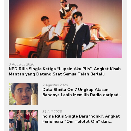
3 Agustus 2026
NPD Rilis Single Ketiga “Lupain Aku Plis”, Angkat Kisah
Mantan yang Datang Saat Semua Telah Berlalu
2 Agustus 2026
Duta Sheila On 7 Ungkap Alasan
Bandnya Lebih Memilih Radio daripada
Podcast
31 Juli 2026
no na Rilis Single Baru ‘honk!’, Angkat
Fenomena “Om Telolet Om” dan
Perkuat Identitas Indonesia di Kancah