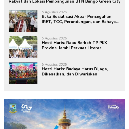
Rakyat dan Lokasi Pembangunan BTN Bungo Green City
5 Agustus 2026
Buka Sosialisasi Akbar Pencegahan
IRET, TCC, Perundungan, dan Bahaya
Narkoba di Bungo, Gubernur Al Haris:
“Kalau anak-anakku bisa jaga diri, 60%
masa depan sudah ada di tangan”
5 Agustus 2026
Hesti Haris: Rabu Berkah TP PKK
Provinsi Jambi Perkuat Literasi
Keuangan dan Budaya Kelola Sampah
dari Rumah
5 Agustus 2026
Hesti Haris: Budaya Harus Dijaga,
Dikenalkan, dan Diwariskan