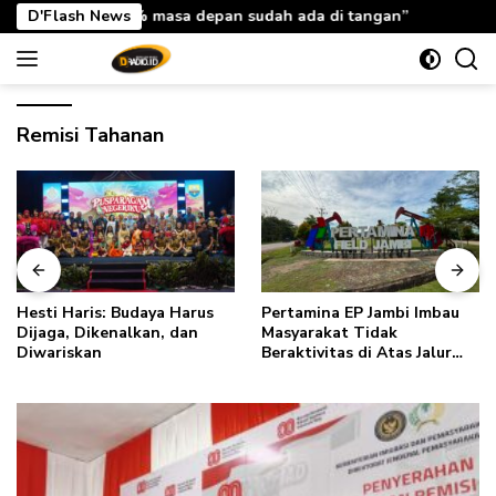
Langsung
sa depan sudah ada di tangan”
D'Flash News
Hesti Haris: Rabu Berkah
ke
konten
Remisi Tahanan
Hesti Haris: Budaya Harus
Pertamina EP Jambi Imbau
Dijaga, Dikenalkan, dan
Masyarakat Tidak
Diwariskan
Beraktivitas di Atas Jalur
Pipa Migas Demi
Keselamatan Bersama