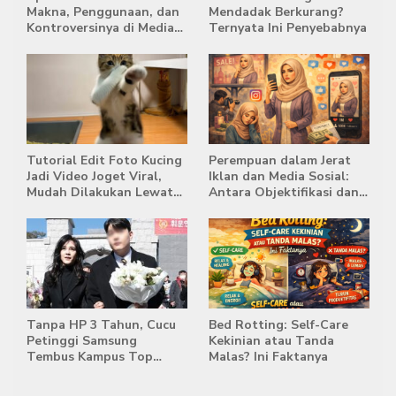
Makna, Penggunaan, dan
Mendadak Berkurang?
Kontroversinya di Media
Ternyata Ini Penyebabnya
Sosial
Tutorial Edit Foto Kucing
Perempuan dalam Jerat
Jadi Video Joget Viral,
Iklan dan Media Sosial:
Mudah Dilakukan Lewat
Antara Objektifikasi dan
HP
Komodifikasi
Tanpa HP 3 Tahun, Cucu
Bed Rotting: Self-Care
Petinggi Samsung
Kekinian atau Tanda
Tembus Kampus Top
Malas? Ini Faktanya
Korea