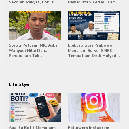
Sekolah Rakyat, Fokus
Pemerintah Terlalu Lama
Bentuk Karakter dan
Memberi Tanggapan,
Kemandirian Siswa
Stockpile Batu Bara Masih
Mengepung Candi Muaro
Jambi
Soroti Putusan MK, Askar
Elektabilitas Prabowo
Wahyudi Nilai Dana
Menurun, Survei SMRC
Pendidikan Tak
Tempatkan Dedi Mulyadi
Semestinya Biayai MBG
di Posisi Teratas Capres
2029
Life Stye
Apa Itu Boti? Memahami
Followers Instagram