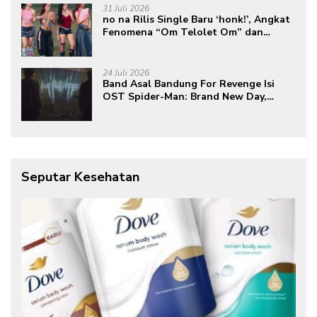
31 Juli 2026
no na Rilis Single Baru ‘honk!’, Angkat
Fenomena “Om Telolet Om” dan
Perkuat Identitas Indonesia di Kancah
Global
24 Juli 2026
Band Asal Bandung For Revenge Isi
OST Spider-Man: Brand New Day,
Torehkan Prestasi di Kancah
Internasional
Seputar Kesehatan