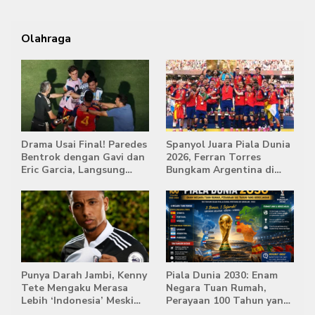
Olahraga
Drama Usai Final! Paredes
Spanyol Juara Piala Dunia
Bentrok dengan Gavi dan
2026, Ferran Torres
Eric Garcia, Langsung
Bungkam Argentina di
Diusir Wasit
Babak Extra Time
Punya Darah Jambi, Kenny
Piala Dunia 2030: Enam
Tete Mengaku Merasa
Negara Tuan Rumah,
Lebih ‘Indonesia’ Meski
Perayaan 100 Tahun yang
Lahir di Belanda
Bersejarah