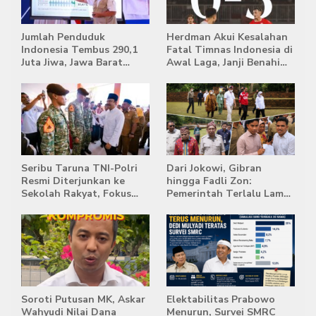
Jumlah Penduduk
Herdman Akui Kesalahan
Indonesia Tembus 290,1
Fatal Timnas Indonesia di
Juta Jiwa, Jawa Barat
Awal Laga, Janji Benahi
Masih Jadi Provinsi
Transisi Jelang Hadapi
Terpadat
Singapura
Seribu Taruna TNI-Polri
Dari Jokowi, Gibran
Resmi Diterjunkan ke
hingga Fadli Zon:
Sekolah Rakyat, Fokus
Pemerintah Terlalu Lama
Bentuk Karakter dan
Memberi Tanggapan,
Kemandirian Siswa
Stockpile Batu Bara Masih
Mengepung Candi Muaro
Jambi
Soroti Putusan MK, Askar
Elektabilitas Prabowo
Wahyudi Nilai Dana
Menurun, Survei SMRC