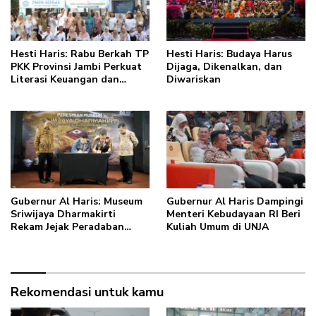
Hesti Haris: Rabu Berkah TP
Hesti Haris: Budaya Harus
PKK Provinsi Jambi Perkuat
Dijaga, Dikenalkan, dan
Literasi Keuangan dan
Diwariskan
Budaya Kelola Sampah dari
Rumah
Gubernur Al Haris: Museum
Gubernur Al Haris Dampingi
Sriwijaya Dharmakirti
Menteri Kebudayaan RI Beri
Rekam Jejak Peradaban
Kuliah Umum di UNJA
Masa Lalu Provinsi Jambi
Secara Utuh
Rekomendasi untuk kamu