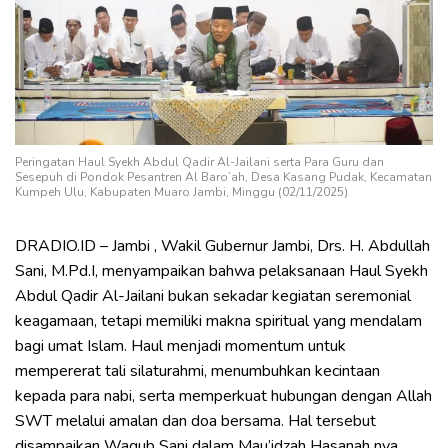
Peringatan Haul Syekh Abdul Qadir Al-Jailani serta Para Guru dan
Sesepuh di Pondok Pesantren Al Baro’ah, Desa Kasang Pudak, Kecamatan
Kumpeh Ulu, Kabupaten Muaro Jambi, Minggu (02/11/2025)
DRADIO.ID – Jambi , Wakil Gubernur Jambi, Drs. H. Abdullah
Sani, M.Pd.I, menyampaikan bahwa pelaksanaan Haul Syekh
Abdul Qadir Al-Jailani bukan sekadar kegiatan seremonial
keagamaan, tetapi memiliki makna spiritual yang mendalam
bagi umat Islam. Haul menjadi momentum untuk
mempererat tali silaturahmi, menumbuhkan kecintaan
kepada para nabi, serta memperkuat hubungan dengan Allah
SWT melalui amalan dan doa bersama. Hal tersebut
disampaikan Wagub Sani dalam Mau’idzah Hasanah nya