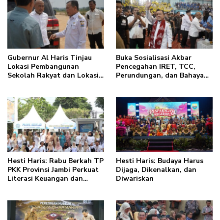
Gubernur Al Haris Tinjau
Buka Sosialisasi Akbar
Lokasi Pembangunan
Pencegahan IRET, TCC,
Sekolah Rakyat dan Lokasi
Perundungan, dan Bahaya
Pembangunan BTN Bungo
Narkoba di Bungo, Gubernur
Green City
Al Haris: “Kalau anak-
anakku bisa jaga diri, 60%
masa depan sudah ada di
tangan”
Hesti Haris: Rabu Berkah TP
Hesti Haris: Budaya Harus
PKK Provinsi Jambi Perkuat
Dijaga, Dikenalkan, dan
Literasi Keuangan dan
Diwariskan
Budaya Kelola Sampah dari
Rumah