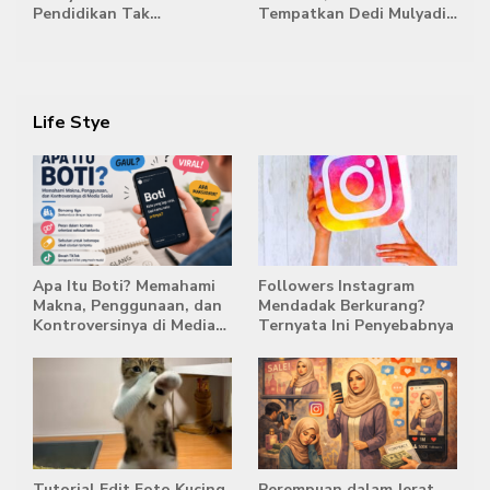
Pendidikan Tak
Tempatkan Dedi Mulyadi
Semestinya Biayai MBG
di Posisi Teratas Capres
2029
Life Stye
Apa Itu Boti? Memahami
Followers Instagram
Makna, Penggunaan, dan
Mendadak Berkurang?
Kontroversinya di Media
Ternyata Ini Penyebabnya
Sosial
Tutorial Edit Foto Kucing
Perempuan dalam Jerat