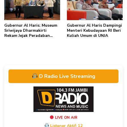
Gubernur Al Haris: Museum
Gubernur Al Haris Dampingi
Sriwijaya Dharmakirti
Menteri Kebudayaan RI Beri
Rekam Jejak Peradaban
Kuliah Umum di UNJA
Masa Lalu Provinsi Jambi
Secara Utuh
D Radio Live Streaming
LIVE ON AIR
Listener Aktif:
12