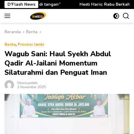
Langsung
D'Flash News
Hesti Haris: Rabu Berkah TP PKK Provinsi Jambi Perkua
ke
konten
Beranda
Berita
Berita
,
Provinsi Jambi
Wagub Sani: Haul Syekh Abdul
Qadir Al-Jailani Momentum
Silaturahmi dan Penguat Iman
Newsupdate
3 November 2025