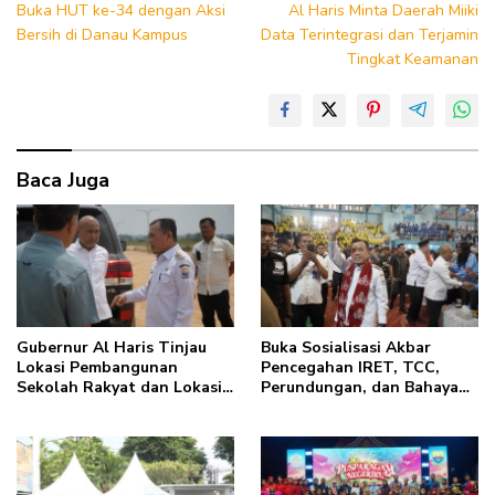
Buka HUT ke-34 dengan Aksi
Al Haris Minta Daerah Miiki
Bersih di Danau Kampus
Data Terintegrasi dan Terjamin
Tingkat Keamanan
Baca Juga
Gubernur Al Haris Tinjau
Buka Sosialisasi Akbar
Lokasi Pembangunan
Pencegahan IRET, TCC,
Sekolah Rakyat dan Lokasi
Perundungan, dan Bahaya
Pembangunan BTN Bungo
Narkoba di Bungo, Gubernur
Green City
Al Haris: “Kalau anak-
anakku bisa jaga diri, 60%
masa depan sudah ada di
tangan”