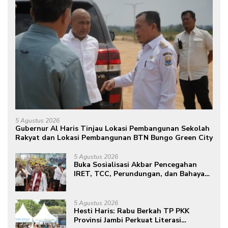
5 Agustus 2026
Gubernur Al Haris Tinjau Lokasi Pembangunan Sekolah
Rakyat dan Lokasi Pembangunan BTN Bungo Green City
5 Agustus 2026
Buka Sosialisasi Akbar Pencegahan
IRET, TCC, Perundungan, dan Bahaya
Narkoba di Bungo, Gubernur Al Haris:
“Kalau anak-anakku bisa jaga diri, 60%
masa depan sudah ada di tangan”
5 Agustus 2026
Hesti Haris: Rabu Berkah TP PKK
Provinsi Jambi Perkuat Literasi