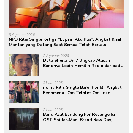
3 Agustus 2026
NPD Rilis Single Ketiga “Lupain Aku Plis”, Angkat Kisah
Mantan yang Datang Saat Semua Telah Berlalu
2 Agustus 2026
Duta Sheila On 7 Ungkap Alasan
Bandnya Lebih Memilih Radio daripada
Podcast
31 Juli 2026
no na Rilis Single Baru ‘honk!’, Angkat
Fenomena “Om Telolet Om” dan
Perkuat Identitas Indonesia di Kancah
Global
24 Juli 2026
Band Asal Bandung For Revenge Isi
OST Spider-Man: Brand New Day,
Torehkan Prestasi di Kancah
Internasional