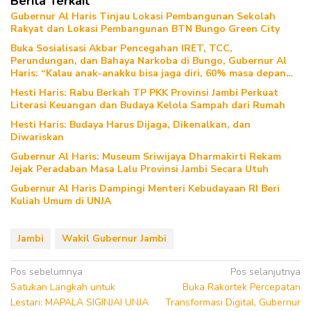
Berita Terkait
Gubernur Al Haris Tinjau Lokasi Pembangunan Sekolah
Rakyat dan Lokasi Pembangunan BTN Bungo Green City
Buka Sosialisasi Akbar Pencegahan IRET, TCC,
Perundungan, dan Bahaya Narkoba di Bungo, Gubernur Al
Haris: “Kalau anak-anakku bisa jaga diri, 60% masa depan
sudah ada di tangan”
Hesti Haris: Rabu Berkah TP PKK Provinsi Jambi Perkuat
Literasi Keuangan dan Budaya Kelola Sampah dari Rumah
Hesti Haris: Budaya Harus Dijaga, Dikenalkan, dan
Diwariskan
Gubernur Al Haris: Museum Sriwijaya Dharmakirti Rekam
Jejak Peradaban Masa Lalu Provinsi Jambi Secara Utuh
Gubernur Al Haris Dampingi Menteri Kebudayaan RI Beri
Kuliah Umum di UNJA
Jambi
Wakil Gubernur Jambi
Navigasi
Pos sebelumnya
Pos selanjutnya
Satukan Langkah untuk
Buka Rakortek Percepatan
pos
Lestari: MAPALA SIGINJAI UNJA
Transformasi Digital, Gubernur