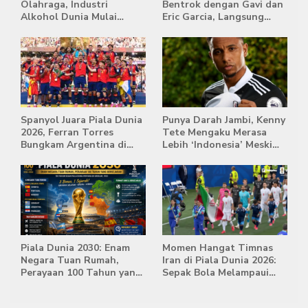
Olahraga, Industri
Bentrok dengan Gavi dan
Alkohol Dunia Mulai
Eric Garcia, Langsung
Tertekan
Diusir Wasit
Spanyol Juara Piala Dunia
Punya Darah Jambi, Kenny
2026, Ferran Torres
Tete Mengaku Merasa
Bungkam Argentina di
Lebih ‘Indonesia’ Meski
Babak Extra Time
Lahir di Belanda
Piala Dunia 2030: Enam
Momen Hangat Timnas
Negara Tuan Rumah,
Iran di Piala Dunia 2026:
Perayaan 100 Tahun yang
Sepak Bola Melampaui
Bersejarah
Batas Politik