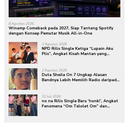
8 Agustus 2026
Winamp Comeback pada 2027, Siap Tantang Spotify
dengan Konsep Pemutar Musik All-in-One
3 Agustus 2026
NPD Rilis Single Ketiga “Lupain Aku
Plis”, Angkat Kisah Mantan yang
Datang Saat Semua Telah Berlalu
2 Agustus 2026
Duta Sheila On 7 Ungkap Alasan
Bandnya Lebih Memilih Radio daripada
Podcast
31 Juli 2026
no na Rilis Single Baru ‘honk!’, Angkat
Fenomena “Om Telolet Om” dan
Perkuat Identitas Indonesia di Kancah
Global