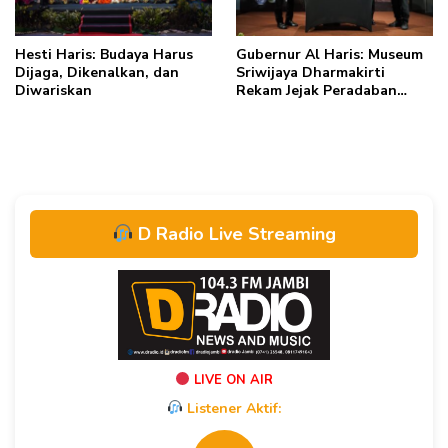
Hesti Haris: Budaya Harus
Gubernur Al Haris: Museum
Dijaga, Dikenalkan, dan
Sriwijaya Dharmakirti
Diwariskan
Rekam Jejak Peradaban
Masa Lalu Provinsi Jambi
Secara Utuh
D Radio Live Streaming
LIVE ON AIR
Listener Aktif: