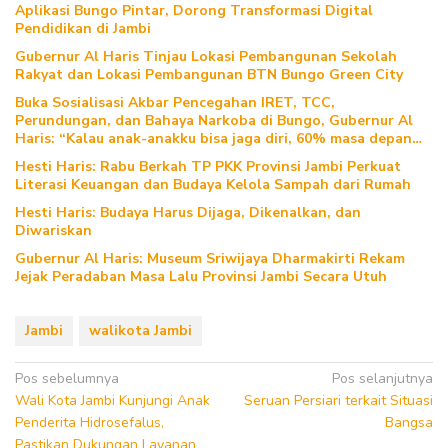
Aplikasi Bungo Pintar, Dorong Transformasi Digital
Pendidikan di Jambi
Gubernur Al Haris Tinjau Lokasi Pembangunan Sekolah
Rakyat dan Lokasi Pembangunan BTN Bungo Green City
Buka Sosialisasi Akbar Pencegahan IRET, TCC,
Perundungan, dan Bahaya Narkoba di Bungo, Gubernur Al
Haris: “Kalau anak-anakku bisa jaga diri, 60% masa depan
sudah ada di tangan”
Hesti Haris: Rabu Berkah TP PKK Provinsi Jambi Perkuat
Literasi Keuangan dan Budaya Kelola Sampah dari Rumah
Hesti Haris: Budaya Harus Dijaga, Dikenalkan, dan
Diwariskan
Gubernur Al Haris: Museum Sriwijaya Dharmakirti Rekam
Jejak Peradaban Masa Lalu Provinsi Jambi Secara Utuh
Jambi
walikota Jambi
Navigasi
Pos sebelumnya
Pos selanjutnya
Wali Kota Jambi Kunjungi Anak
Seruan Persiari terkait Situasi
pos
Penderita Hidrosefalus,
Bangsa
Pastikan Dukungan Layanan