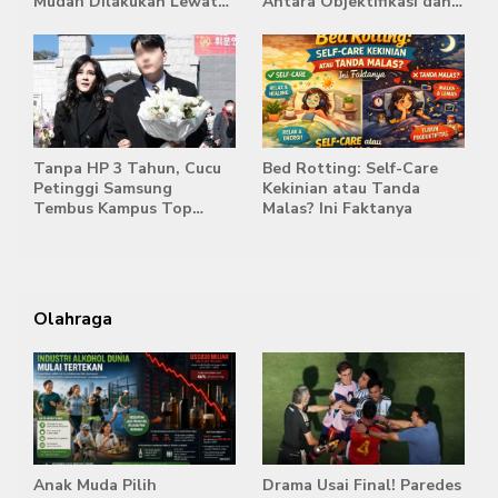
Mudah Dilakukan Lewat
Antara Objektifikasi dan
HP
Komodifikasi
Tanpa HP 3 Tahun, Cucu
Bed Rotting: Self-Care
Petinggi Samsung
Kekinian atau Tanda
Tembus Kampus Top
Malas? Ini Faktanya
Korea
Olahraga
Anak Muda Pilih
Drama Usai Final! Paredes