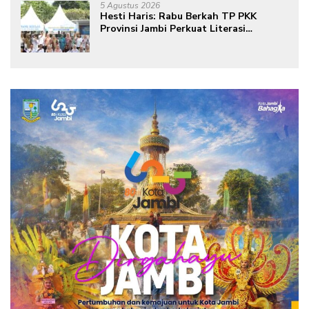
masa depan sudah ada di tangan”
5 Agustus 2026
Hesti Haris: Rabu Berkah TP PKK
Provinsi Jambi Perkuat Literasi
Keuangan dan Budaya Kelola Sampah
dari Rumah