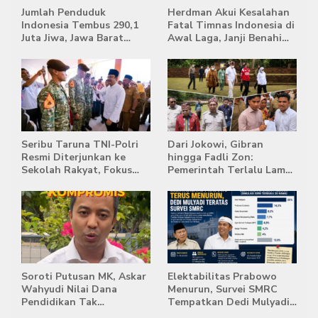
Jumlah Penduduk
Herdman Akui Kesalahan
Indonesia Tembus 290,1
Fatal Timnas Indonesia di
Juta Jiwa, Jawa Barat
Awal Laga, Janji Benahi
Masih Jadi Provinsi
Transisi Jelang Hadapi
Terpadat
Singapura
Seribu Taruna TNI-Polri
Dari Jokowi, Gibran
Resmi Diterjunkan ke
hingga Fadli Zon:
Sekolah Rakyat, Fokus
Pemerintah Terlalu Lama
Bentuk Karakter dan
Memberi Tanggapan,
Kemandirian Siswa
Stockpile Batu Bara Masih
Mengepung Candi Muaro
Jambi
Soroti Putusan MK, Askar
Elektabilitas Prabowo
Wahyudi Nilai Dana
Menurun, Survei SMRC
Pendidikan Tak
Tempatkan Dedi Mulyadi
Semestinya Biayai MBG
di Posisi Teratas Capres