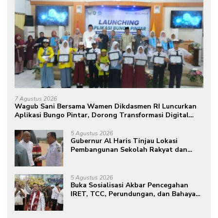
7 Agustus 2026
Wagub Sani Bersama Wamen Dikdasmen RI Luncurkan
Aplikasi Bungo Pintar, Dorong Transformasi Digital
Pendidikan di Jambi
5 Agustus 2026
Gubernur Al Haris Tinjau Lokasi
Pembangunan Sekolah Rakyat dan
Lokasi Pembangunan BTN Bungo
Green City
5 Agustus 2026
Buka Sosialisasi Akbar Pencegahan
IRET, TCC, Perundungan, dan Bahaya
Narkoba di Bungo, Gubernur Al Haris:
“Kalau anak-anakku bisa jaga diri, 60%