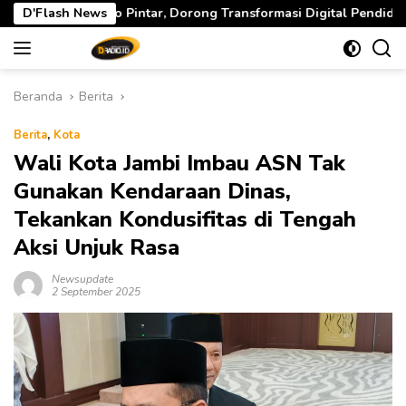
Langsung
Dorong Transformasi Digital Pendidikan di Jambi
D'Flash News
Guber
ke
konten
Beranda
Berita
Berita
,
Kota
Wali Kota Jambi Imbau ASN Tak
Gunakan Kendaraan Dinas,
Tekankan Kondusifitas di Tengah
Aksi Unjuk Rasa
Newsupdate
2 September 2025