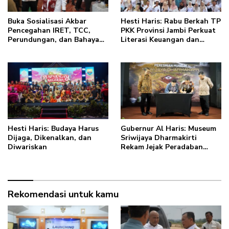
Buka Sosialisasi Akbar
Hesti Haris: Rabu Berkah TP
Pencegahan IRET, TCC,
PKK Provinsi Jambi Perkuat
Perundungan, dan Bahaya
Literasi Keuangan dan
Narkoba di Bungo, Gubernur
Budaya Kelola Sampah dari
Al Haris: “Kalau anak-
Rumah
anakku bisa jaga diri, 60%
masa depan sudah ada di
tangan”
Hesti Haris: Budaya Harus
Gubernur Al Haris: Museum
Dijaga, Dikenalkan, dan
Sriwijaya Dharmakirti
Diwariskan
Rekam Jejak Peradaban
Masa Lalu Provinsi Jambi
Secara Utuh
Rekomendasi untuk kamu