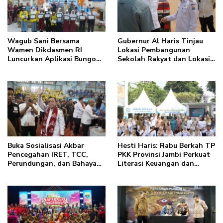
Wagub Sani Bersama
Gubernur Al Haris Tinjau
Wamen Dikdasmen RI
Lokasi Pembangunan
Luncurkan Aplikasi Bungo
Sekolah Rakyat dan Lokasi
Pintar, Dorong
Pembangunan BTN Bungo
Transformasi Digital
Green City
Pendidikan di Jambi
Buka Sosialisasi Akbar
Hesti Haris: Rabu Berkah TP
Pencegahan IRET, TCC,
PKK Provinsi Jambi Perkuat
Perundungan, dan Bahaya
Literasi Keuangan dan
Narkoba di Bungo, Gubernur
Budaya Kelola Sampah dari
Al Haris: “Kalau anak-
Rumah
anakku bisa jaga diri, 60%
masa depan sudah ada di
tangan”