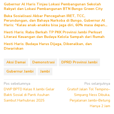
Gubernur Al Haris Tinjau Lokasi Pembangunan Sekolah
Rakyat dan Lokasi Pembangunan BTN Bungo Green City
Buka Sosialisasi Akbar Pencegahan IRET, TCC,
Perundungan, dan Bahaya Narkoba di Bungo, Gubernur Al
Haris: “Kalau anak-anakku bisa jaga diri, 60% masa depan
sudah ada di tangan”
Hesti Haris: Rabu Berkah TP PKK Provinsi Jambi Perkuat
Literasi Keuangan dan Budaya Kelola Sampah dari Rumah
Hesti Haris: Budaya Harus Dijaga, Dikenalkan, dan
Diwariskan
Aksi Damai
Demonstrasi
DPRD Provinsi Jambi
Gubernur Jambi
Jambi
Navigasi
Pos sebelumnya
Pos selanjutnya
DWP BPTD Kelas II Jambi Gelar
Gratis!! Jalan Tol Tempino–
pos
Bakti Sosial di Panti Asuhan
Simpang Ness Dibuka,
Sambut Harhubnas 2025
Perjalanan Jambi–Betung
Hanya 2 Jam