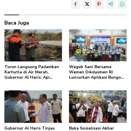
Baca Juga
Turun Langsung Padamkan
Wagub Sani Bersama
Karhutla di Air Merah,
Wamen Dikdasmen RI
Gubernur Al Haris: Api
Luncurkan Aplikasi Bungo
Sudah 3 Hari, Gambut Sulit
Pintar, Dorong
Dipadamkan
Transformasi Digital
Pendidikan di Jambi
Gubernur Al Haris Tinjau
Buka Sosialisasi Akbar