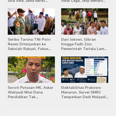
Juta Jiwa, Jawa Barat
Awal Laga, Janji Benahi
Masih Jadi Provinsi
Transisi Jelang Hadapi
Terpadat
Singapura
Seribu Taruna TNI-Polri
Dari Jokowi, Gibran
Resmi Diterjunkan ke
hingga Fadli Zon:
Sekolah Rakyat, Fokus
Pemerintah Terlalu Lama
Bentuk Karakter dan
Memberi Tanggapan,
Kemandirian Siswa
Stockpile Batu Bara Masih
Mengepung Candi Muaro
Jambi
Soroti Putusan MK, Askar
Elektabilitas Prabowo
Wahyudi Nilai Dana
Menurun, Survei SMRC
Pendidikan Tak
Tempatkan Dedi Mulyadi
Semestinya Biayai MBG
di Posisi Teratas Capres
2029