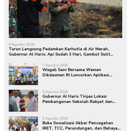
9 Agustus 2026
Turun Langsung Padamkan Karhutla di Air Merah,
Gubernur Al Haris: Api Sudah 3 Hari, Gambut Sulit
Dipadamkan
7 Agustus 2026
Wagub Sani Bersama Wamen
Dikdasmen RI Luncurkan Aplikasi
Bungo Pintar, Dorong Transformasi
Digital Pendidikan di Jambi
5 Agustus 2026
Gubernur Al Haris Tinjau Lokasi
Pembangunan Sekolah Rakyat dan
Lokasi Pembangunan BTN Bungo
Green City
5 Agustus 2026
Buka Sosialisasi Akbar Pencegahan
IRET, TCC, Perundungan, dan Bahaya