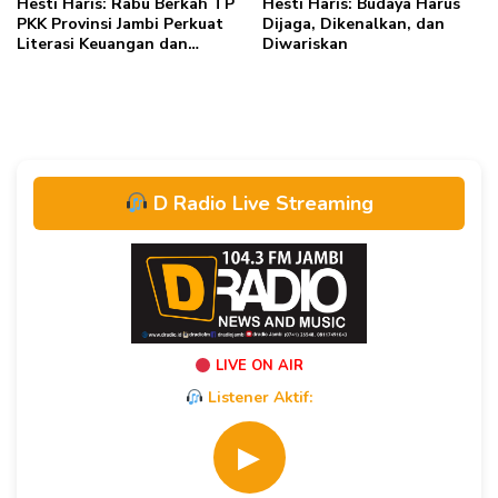
Hesti Haris: Rabu Berkah TP
Hesti Haris: Budaya Harus
PKK Provinsi Jambi Perkuat
Dijaga, Dikenalkan, dan
Literasi Keuangan dan
Diwariskan
Budaya Kelola Sampah dari
Rumah
D Radio Live Streaming
LIVE ON AIR
Listener Aktif:
▶