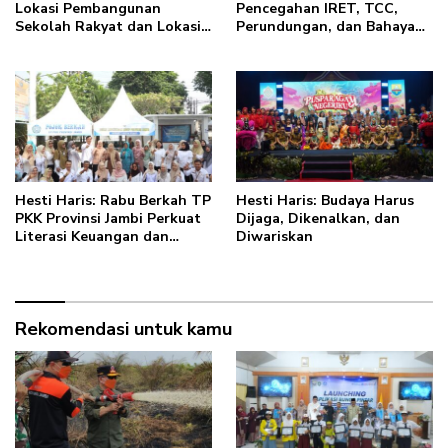
Lokasi Pembangunan
Pencegahan IRET, TCC,
Sekolah Rakyat dan Lokasi
Perundungan, dan Bahaya
Pembangunan BTN Bungo
Narkoba di Bungo, Gubernur
Green City
Al Haris: “Kalau anak-
anakku bisa jaga diri, 60%
masa depan sudah ada di
tangan”
Hesti Haris: Rabu Berkah TP
Hesti Haris: Budaya Harus
PKK Provinsi Jambi Perkuat
Dijaga, Dikenalkan, dan
Literasi Keuangan dan
Diwariskan
Budaya Kelola Sampah dari
Rumah
Rekomendasi untuk kamu