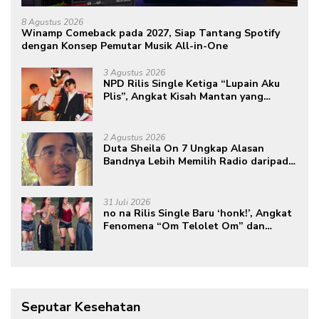
8 Agustus 2026
Winamp Comeback pada 2027, Siap Tantang Spotify
dengan Konsep Pemutar Musik All-in-One
3 Agustus 2026
NPD Rilis Single Ketiga “Lupain Aku
Plis”, Angkat Kisah Mantan yang
Datang Saat Semua Telah Berlalu
2 Agustus 2026
Duta Sheila On 7 Ungkap Alasan
Bandnya Lebih Memilih Radio daripada
Podcast
31 Juli 2026
no na Rilis Single Baru ‘honk!’, Angkat
Fenomena “Om Telolet Om” dan
Perkuat Identitas Indonesia di Kancah
Global
Seputar Kesehatan