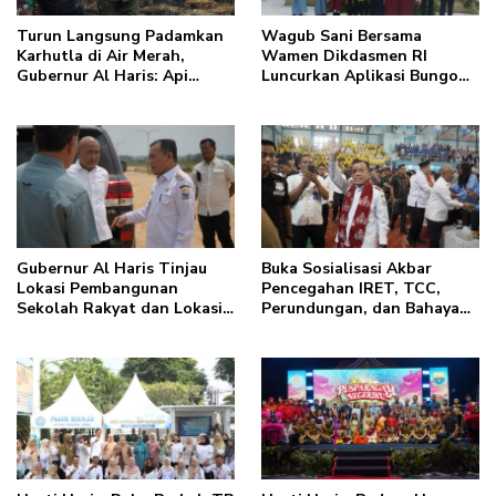
Turun Langsung Padamkan
Wagub Sani Bersama
Karhutla di Air Merah,
Wamen Dikdasmen RI
Gubernur Al Haris: Api
Luncurkan Aplikasi Bungo
Sudah 3 Hari, Gambut Sulit
Pintar, Dorong
Dipadamkan
Transformasi Digital
Pendidikan di Jambi
Gubernur Al Haris Tinjau
Buka Sosialisasi Akbar
Lokasi Pembangunan
Pencegahan IRET, TCC,
Sekolah Rakyat dan Lokasi
Perundungan, dan Bahaya
Pembangunan BTN Bungo
Narkoba di Bungo, Gubernur
Green City
Al Haris: “Kalau anak-
anakku bisa jaga diri, 60%
masa depan sudah ada di
tangan”