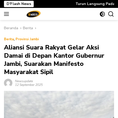
Langsung
D'Flash News
Turun Langsung Padamkan Karhutla di Air Merah
ke
konten
Beranda
Berita
Berita
,
Provinsi Jambi
Aliansi Suara Rakyat Gelar Aksi
Damai di Depan Kantor Gubernur
Jambi, Suarakan Manifesto
Masyarakat Sipil
Newsupdate
12 September 2025