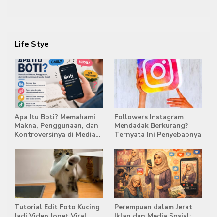
Semestinya Biayai MBG
di Posisi Teratas Capres
2029
Life Stye
Apa Itu Boti? Memahami
Followers Instagram
Makna, Penggunaan, dan
Mendadak Berkurang?
Kontroversinya di Media
Ternyata Ini Penyebabnya
Sosial
Tutorial Edit Foto Kucing
Perempuan dalam Jerat
Jadi Video Joget Viral,
Iklan dan Media Sosial: