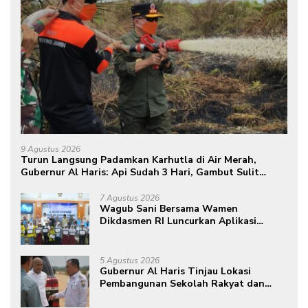
9 Agustus 2026
Turun Langsung Padamkan Karhutla di Air Merah,
Gubernur Al Haris: Api Sudah 3 Hari, Gambut Sulit
Dipadamkan
7 Agustus 2026
Wagub Sani Bersama Wamen
Dikdasmen RI Luncurkan Aplikasi
Bungo Pintar, Dorong Transformasi
Digital Pendidikan di Jambi
5 Agustus 2026
Gubernur Al Haris Tinjau Lokasi
Pembangunan Sekolah Rakyat dan
Lokasi Pembangunan BTN Bungo