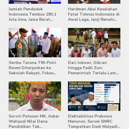
Jumlah Penduduk
Herdman Akui Kesalahan
Indonesia Tembus 290,1
Fatal Timnas Indonesia di
Juta Jiwa, Jawa Barat
Awal Laga, Janji Benahi
Masih Jadi Provinsi
Transisi Jelang Hadapi
Terpadat
Singapura
Seribu Taruna TNI-Polri
Dari Jokowi, Gibran
Resmi Diterjunkan ke
hingga Fadli Zon:
Sekolah Rakyat, Fokus
Pemerintah Terlalu Lama
Bentuk Karakter dan
Memberi Tanggapan,
Kemandirian Siswa
Stockpile Batu Bara Masih
Mengepung Candi Muaro
Jambi
Soroti Putusan MK, Askar
Elektabilitas Prabowo
Wahyudi Nilai Dana
Menurun, Survei SMRC
Pendidikan Tak
Tempatkan Dedi Mulyadi