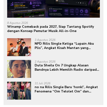
8 Agustus 2026
Winamp Comeback pada 2027, Siap Tantang Spotify
dengan Konsep Pemutar Musik All-in-One
3 Agustus 2026
NPD Rilis Single Ketiga “Lupain Aku
Plis”, Angkat Kisah Mantan yang
Datang Saat Semua Telah Berlalu
2 Agustus 2026
Duta Sheila On 7 Ungkap Alasan
Bandnya Lebih Memilih Radio daripada
Podcast
31 Juli 2026
no na Rilis Single Baru ‘honk!’, Angkat
Fenomena “Om Telolet Om” dan
Perkuat Identitas Indonesia di Kancah
Global