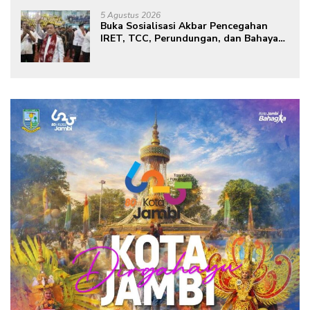
Green City
5 Agustus 2026
Buka Sosialisasi Akbar Pencegahan
IRET, TCC, Perundungan, dan Bahaya
Narkoba di Bungo, Gubernur Al Haris:
“Kalau anak-anakku bisa jaga diri, 60%
masa depan sudah ada di tangan”