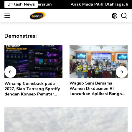
Langsung
rjalan
D'Flash News
Anak Muda Pilih Olahraga, Industri Alkohol Dunia
ke
konten
Demonstrasi
Wagub Sani Bersama
Winamp Comeback pada
Wamen Dikdasmen RI
2027, Siap Tantang Spotify
Luncurkan Aplikasi Bungo
dengan Konsep Pemutar
Pintar, Dorong
Musik All-in-One
Transformasi Digital
Pendidikan di Jambi