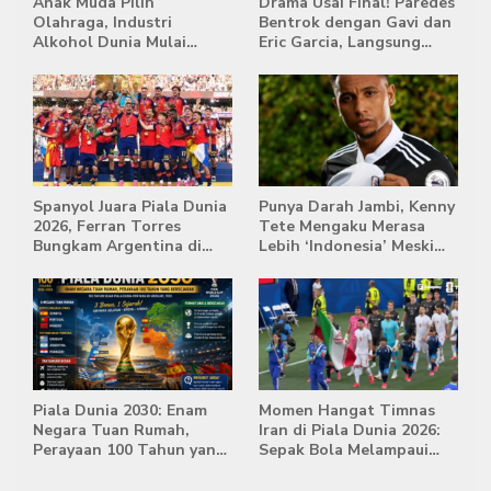
Anak Muda Pilih
Drama Usai Final! Paredes
Olahraga, Industri
Bentrok dengan Gavi dan
Alkohol Dunia Mulai
Eric Garcia, Langsung
Tertekan
Diusir Wasit
Spanyol Juara Piala Dunia
Punya Darah Jambi, Kenny
2026, Ferran Torres
Tete Mengaku Merasa
Bungkam Argentina di
Lebih ‘Indonesia’ Meski
Babak Extra Time
Lahir di Belanda
Piala Dunia 2030: Enam
Momen Hangat Timnas
Negara Tuan Rumah,
Iran di Piala Dunia 2026:
Perayaan 100 Tahun yang
Sepak Bola Melampaui
Bersejarah
Batas Politik