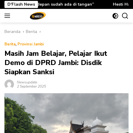
Langsung
ah ada di tangan”
D'Flash News
Hesti Haris: Rabu Berkah TP PKK Provi
ke
konten
Beranda
Berita
Berita
,
Provinsi Jambi
Masih Jam Belajar, Pelajar Ikut
Demo di DPRD Jambi: Disdik
Siapkan Sanksi
Newsupdate
2 September 2025