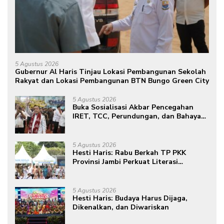
5 Agustus 2026
Gubernur Al Haris Tinjau Lokasi Pembangunan Sekolah
Rakyat dan Lokasi Pembangunan BTN Bungo Green City
5 Agustus 2026
Buka Sosialisasi Akbar Pencegahan
IRET, TCC, Perundungan, dan Bahaya
Narkoba di Bungo, Gubernur Al Haris:
“Kalau anak-anakku bisa jaga diri, 60%
masa depan sudah ada di tangan”
5 Agustus 2026
Hesti Haris: Rabu Berkah TP PKK
Provinsi Jambi Perkuat Literasi
Keuangan dan Budaya Kelola Sampah
dari Rumah
5 Agustus 2026
Hesti Haris: Budaya Harus Dijaga,
Dikenalkan, dan Diwariskan