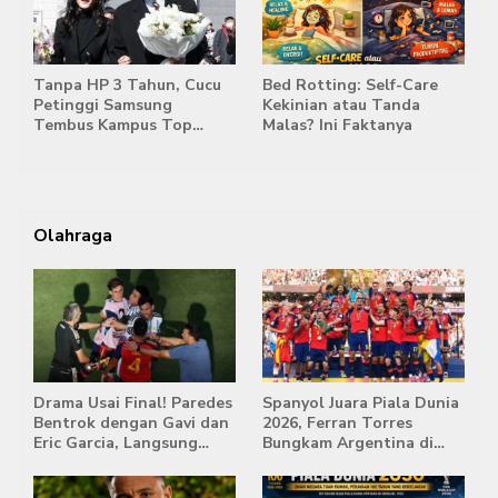
Tanpa HP 3 Tahun, Cucu
Bed Rotting: Self-Care
Petinggi Samsung
Kekinian atau Tanda
Tembus Kampus Top
Malas? Ini Faktanya
Korea
Olahraga
Drama Usai Final! Paredes
Spanyol Juara Piala Dunia
Bentrok dengan Gavi dan
2026, Ferran Torres
Eric Garcia, Langsung
Bungkam Argentina di
Diusir Wasit
Babak Extra Time