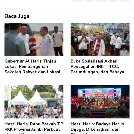
Baca Juga
Gubernur Al Haris Tinjau
Buka Sosialisasi Akbar
Lokasi Pembangunan
Pencegahan IRET, TCC,
Sekolah Rakyat dan Lokasi
Perundungan, dan Bahaya
Pembangunan BTN Bungo
Narkoba di Bungo, Gubernur
Green City
Al Haris: “Kalau anak-
anakku bisa jaga diri, 60%
masa depan sudah ada di
tangan”
Hesti Haris: Rabu Berkah TP
Hesti Haris: Budaya Harus
PKK Provinsi Jambi Perkuat
Dijaga, Dikenalkan, dan