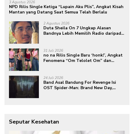
3 Agustus 2026
NPD Rilis Single Ketiga “Lupain Aku Plis”, Angkat Kisah
Mantan yang Datang Saat Semua Telah Berlalu
2 Agustus 2026
Duta Sheila On 7 Ungkap Alasan
Bandnya Lebih Memilih Radio daripada
Podcast
31 Juli 2026
no na Rilis Single Baru ‘honk!’, Angkat
Fenomena “Om Telolet Om” dan
Perkuat Identitas Indonesia di Kancah
Global
24 Juli 2026
Band Asal Bandung For Revenge Isi
OST Spider-Man: Brand New Day,
Torehkan Prestasi di Kancah
Internasional
Seputar Kesehatan