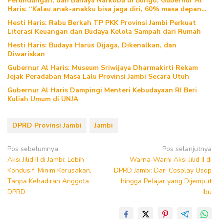
Perundungan, dan Bahaya Narkoba di Bungo, Gubernur Al
Haris: “Kalau anak-anakku bisa jaga diri, 60% masa depan
sudah ada di tangan”
Hesti Haris: Rabu Berkah TP PKK Provinsi Jambi Perkuat
Literasi Keuangan dan Budaya Kelola Sampah dari Rumah
Hesti Haris: Budaya Harus Dijaga, Dikenalkan, dan
Diwariskan
Gubernur Al Haris: Museum Sriwijaya Dharmakirti Rekam
Jejak Peradaban Masa Lalu Provinsi Jambi Secara Utuh
Gubernur Al Haris Dampingi Menteri Kebudayaan RI Beri
Kuliah Umum di UNJA
DPRD Provinsi Jambi
Jambi
Navigasi
Pos sebelumnya
Pos selanjutnya
Aksi Jilid II di Jambi: Lebih
Warna-Warni Aksi Jilid II di
pos
Kondusif, Minim Kerusakan,
DPRD Jambi: Dari Cosplay Usop
Tanpa Kehadiran Anggota
hingga Pelajar yang Dijemput
DPRD
Ibu