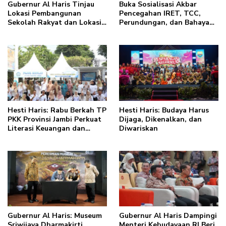
Gubernur Al Haris Tinjau
Buka Sosialisasi Akbar
Lokasi Pembangunan
Pencegahan IRET, TCC,
Sekolah Rakyat dan Lokasi
Perundungan, dan Bahaya
Pembangunan BTN Bungo
Narkoba di Bungo, Gubernur
Green City
Al Haris: “Kalau anak-
anakku bisa jaga diri, 60%
masa depan sudah ada di
tangan”
Hesti Haris: Rabu Berkah TP
Hesti Haris: Budaya Harus
PKK Provinsi Jambi Perkuat
Dijaga, Dikenalkan, dan
Literasi Keuangan dan
Diwariskan
Budaya Kelola Sampah dari
Rumah
Gubernur Al Haris: Museum
Gubernur Al Haris Dampingi
Sriwijaya Dharmakirti
Menteri Kebudayaan RI Beri