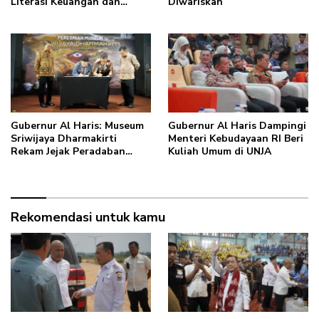
Literasi Keuangan dan
Diwariskan
Budaya Kelola Sampah dari
Rumah
Gubernur Al Haris: Museum
Gubernur Al Haris Dampingi
Sriwijaya Dharmakirti
Menteri Kebudayaan RI Beri
Rekam Jejak Peradaban
Kuliah Umum di UNJA
Masa Lalu Provinsi Jambi
Secara Utuh
Rekomendasi untuk kamu