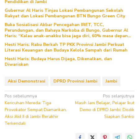
Pendidikan di Jambi
Gubernur Al Haris Tinjau Lokasi Pembangunan Sekolah
Rakyat dan Lokasi Pembangunan BTN Bungo Green City
Buka Sosialisasi Akbar Pencegahan IRET, TCC,
Perundungan, dan Bahaya Narkoba di Bungo, Gubernur Al
Haris: “Kalau anak-anakku bisa jaga diri, 60% masa depan
sudah ada di tangan”
Hesti Haris: Rabu Berkah TP PKK Provinsi Jambi Perkuat
Literasi Keuangan dan Budaya Kelola Sampah dari Rumah
Hesti Haris: Budaya Harus Dijaga, Dikenalkan, dan
Diwariskan
Aksi Demonstrasi
DPRD Provinsi Jambi
Jambi
Navigasi
Pos sebelumnya
Pos selanjutnya
Kericuhan Mereda: Tiga
Masih Jam Belajar, Pelajar Ikut
pos
Provokator Sempat Diamankan,
Demo di DPRD Jambi: Disdik
Aksi Jilid II di Jambi Berakhir
Siapkan Sanksi
Terkendali