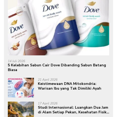
14 Juli 2026
5 Kelebihan Sabun Cair Dove Dibanding Sabun Batang
Biasa
21 April 2026
Keistimewaan DNA Mitokondria:
Warisan Ibu yang Tak Dimiliki Ayah
17 April 2026
Studi Internasional: Luangkan Dua Jam
di Alam Setiap Pekan, Kesehatan Fisik
dan Mental Meningkat