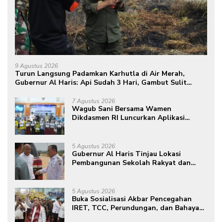
9 Agustus 2026
Turun Langsung Padamkan Karhutla di Air Merah,
Gubernur Al Haris: Api Sudah 3 Hari, Gambut Sulit
Dipadamkan
7 Agustus 2026
Wagub Sani Bersama Wamen
Dikdasmen RI Luncurkan Aplikasi
Bungo Pintar, Dorong Transformasi
Digital Pendidikan di Jambi
5 Agustus 2026
Gubernur Al Haris Tinjau Lokasi
Pembangunan Sekolah Rakyat dan
Lokasi Pembangunan BTN Bungo
Green City
5 Agustus 2026
Buka Sosialisasi Akbar Pencegahan
IRET, TCC, Perundungan, dan Bahaya
Narkoba di Bungo, Gubernur Al Haris: