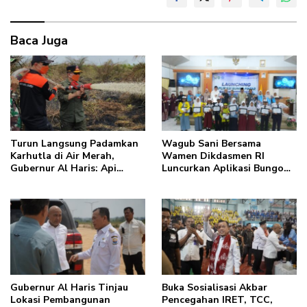
Baca Juga
Turun Langsung Padamkan
Wagub Sani Bersama
Karhutla di Air Merah,
Wamen Dikdasmen RI
Gubernur Al Haris: Api
Luncurkan Aplikasi Bungo
Sudah 3 Hari, Gambut Sulit
Pintar, Dorong
Dipadamkan
Transformasi Digital
Pendidikan di Jambi
Gubernur Al Haris Tinjau
Buka Sosialisasi Akbar
Lokasi Pembangunan
Pencegahan IRET, TCC,