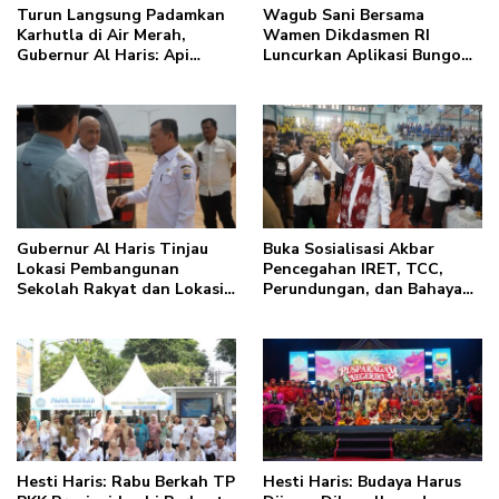
Turun Langsung Padamkan
Wagub Sani Bersama
Karhutla di Air Merah,
Wamen Dikdasmen RI
Gubernur Al Haris: Api
Luncurkan Aplikasi Bungo
Sudah 3 Hari, Gambut Sulit
Pintar, Dorong
Dipadamkan
Transformasi Digital
Pendidikan di Jambi
Gubernur Al Haris Tinjau
Buka Sosialisasi Akbar
Lokasi Pembangunan
Pencegahan IRET, TCC,
Sekolah Rakyat dan Lokasi
Perundungan, dan Bahaya
Pembangunan BTN Bungo
Narkoba di Bungo, Gubernur
Green City
Al Haris: “Kalau anak-
anakku bisa jaga diri, 60%
masa depan sudah ada di
tangan”
Hesti Haris: Rabu Berkah TP
Hesti Haris: Budaya Harus