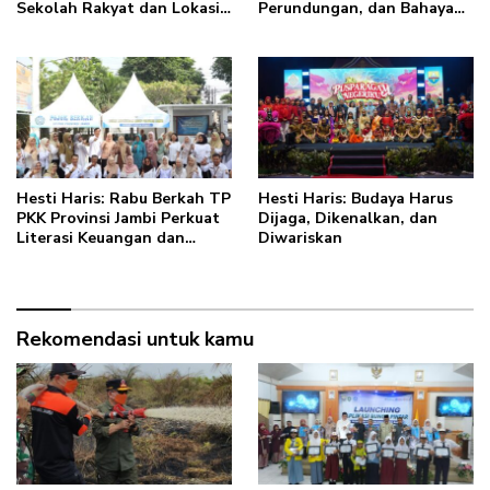
Sekolah Rakyat dan Lokasi
Perundungan, dan Bahaya
Pembangunan BTN Bungo
Narkoba di Bungo, Gubernur
Green City
Al Haris: “Kalau anak-
anakku bisa jaga diri, 60%
masa depan sudah ada di
tangan”
Hesti Haris: Rabu Berkah TP
Hesti Haris: Budaya Harus
PKK Provinsi Jambi Perkuat
Dijaga, Dikenalkan, dan
Literasi Keuangan dan
Diwariskan
Budaya Kelola Sampah dari
Rumah
Rekomendasi untuk kamu