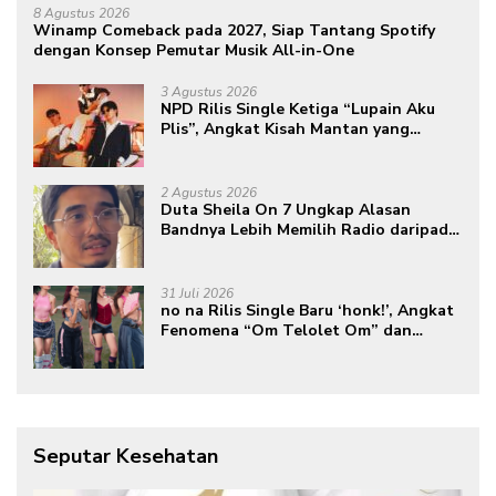
8 Agustus 2026
Winamp Comeback pada 2027, Siap Tantang Spotify
dengan Konsep Pemutar Musik All-in-One
3 Agustus 2026
NPD Rilis Single Ketiga “Lupain Aku
Plis”, Angkat Kisah Mantan yang
Datang Saat Semua Telah Berlalu
2 Agustus 2026
Duta Sheila On 7 Ungkap Alasan
Bandnya Lebih Memilih Radio daripada
Podcast
31 Juli 2026
no na Rilis Single Baru ‘honk!’, Angkat
Fenomena “Om Telolet Om” dan
Perkuat Identitas Indonesia di Kancah
Global
Seputar Kesehatan