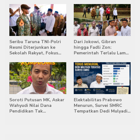
Masih Jadi Provinsi
Transisi Jelang Hadapi
Terpadat
Singapura
Seribu Taruna TNI-Polri
Dari Jokowi, Gibran
Resmi Diterjunkan ke
hingga Fadli Zon:
Sekolah Rakyat, Fokus
Pemerintah Terlalu Lama
Bentuk Karakter dan
Memberi Tanggapan,
Kemandirian Siswa
Stockpile Batu Bara Masih
Mengepung Candi Muaro
Jambi
Soroti Putusan MK, Askar
Elektabilitas Prabowo
Wahyudi Nilai Dana
Menurun, Survei SMRC
Pendidikan Tak
Tempatkan Dedi Mulyadi
Semestinya Biayai MBG
di Posisi Teratas Capres
2029