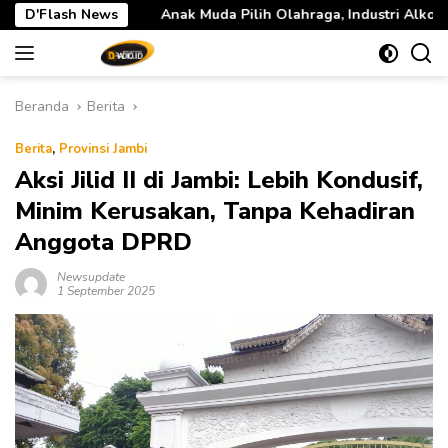
Langsung
Anak Muda Pilih Olahraga, Industri Alkohol Dunia Mulai Tertekan
D'Flash News
ke
konten
Beranda
Berita
Berita
,
Provinsi Jambi
Aksi Jilid II di Jambi: Lebih Kondusif,
Minim Kerusakan, Tanpa Kehadiran
Anggota DPRD
Newsupdate
1 September 2025