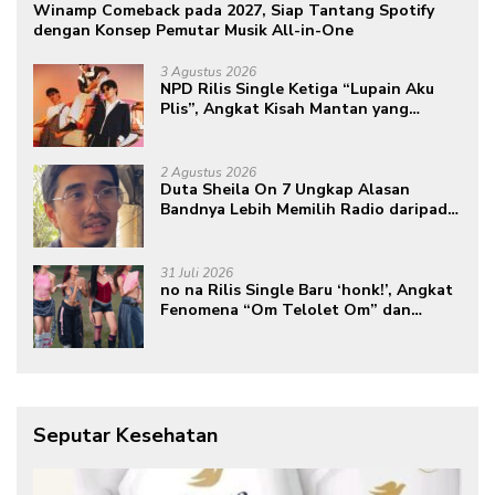
Winamp Comeback pada 2027, Siap Tantang Spotify
dengan Konsep Pemutar Musik All-in-One
3 Agustus 2026
NPD Rilis Single Ketiga “Lupain Aku
Plis”, Angkat Kisah Mantan yang
Datang Saat Semua Telah Berlalu
2 Agustus 2026
Duta Sheila On 7 Ungkap Alasan
Bandnya Lebih Memilih Radio daripada
Podcast
31 Juli 2026
no na Rilis Single Baru ‘honk!’, Angkat
Fenomena “Om Telolet Om” dan
Perkuat Identitas Indonesia di Kancah
Global
Seputar Kesehatan