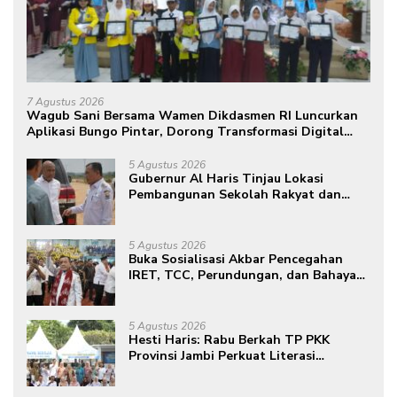
7 Agustus 2026
Wagub Sani Bersama Wamen Dikdasmen RI Luncurkan
Aplikasi Bungo Pintar, Dorong Transformasi Digital
Pendidikan di Jambi
5 Agustus 2026
Gubernur Al Haris Tinjau Lokasi
Pembangunan Sekolah Rakyat dan
Lokasi Pembangunan BTN Bungo
Green City
5 Agustus 2026
Buka Sosialisasi Akbar Pencegahan
IRET, TCC, Perundungan, dan Bahaya
Narkoba di Bungo, Gubernur Al Haris:
“Kalau anak-anakku bisa jaga diri, 60%
masa depan sudah ada di tangan”
5 Agustus 2026
Hesti Haris: Rabu Berkah TP PKK
Provinsi Jambi Perkuat Literasi
Keuangan dan Budaya Kelola Sampah
dari Rumah