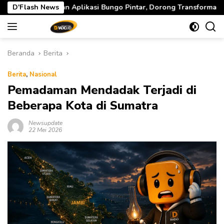
Langsung
kasi Bungo Pintar, Dorong Transformasi Digital Pendidikan di 
D'Flash News
ke
konten
Beranda
Berita
Berita
,
Nasional
Pemadaman Mendadak Terjadi di
Beberapa Kota di Sumatra
Newsupdate
22 Mei 2026