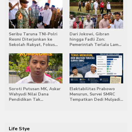
Terpadat
Singapura
Seribu Taruna TNI-Polri
Dari Jokowi, Gibran
Resmi Diterjunkan ke
hingga Fadli Zon:
Sekolah Rakyat, Fokus
Pemerintah Terlalu Lama
Bentuk Karakter dan
Memberi Tanggapan,
Kemandirian Siswa
Stockpile Batu Bara Masih
Mengepung Candi Muaro
Jambi
Soroti Putusan MK, Askar
Elektabilitas Prabowo
Wahyudi Nilai Dana
Menurun, Survei SMRC
Pendidikan Tak
Tempatkan Dedi Mulyadi
Semestinya Biayai MBG
di Posisi Teratas Capres
2029
Life Stye